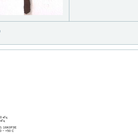
l
0 кГц
 кГц
D, 16K0F3E
0 ~ +50 C