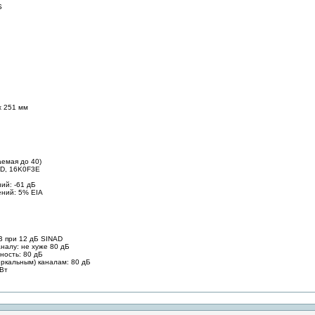
S
х 251 мм
аемая до 40)
2D, 16K0F3E
ий: -61 дБ
ний: 5% EIA
кВ при 12 дБ SINAD
налу: не хуже 80 дБ
ность: 80 дБ
еркальным) каналам: 80 дБ
 Вт