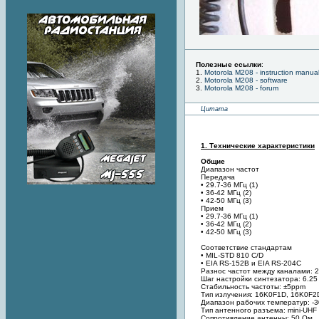
Полезные ссылки
:
1.
Motorola M208 - instruction manua
2.
Motorola M208 - software
3.
Motorola M208 - forum
Цитата
1. Технические характеристики
Общие
Диапазон частот
Передача
• 29.7-36 МГц (1)
• 36-42 МГц (2)
• 42-50 МГц (3)
Прием
• 29.7-36 МГц (1)
• 36-42 МГц (2)
• 42-50 МГц (3)
Соответствие стандартам
• MIL-STD 810 C/D
• EIA RS-152B и EIA RS-204C
Разнос частот между каналами: 2
Шаг настройки синтезатора: 6.25
Стабильность частоты: ±5ppm
Тип излучения: 16K0F1D, 16K0F2
Диапазон рабочих температур: -3
Тип антенного разъема: mini-UHF
Сопротивление антенны: 50 Ом