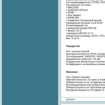
Тип шумоподавителя: CTCSS, DC
Сигнальные системы:
• MDC1200
• QuikCall II (2Tone)
• DTMF
• Star (кодер)
• DTMF-ANI
• Singletone (тональный вызов)
Напряжение питания: 13.8 В DC
Потребляемый ток:
• дежурный режим 500 мА
• прием 1.6 А
• передача (60 Вт) 17 А
Габаритные размеры: 50.8 х 178 
Вес: 2.16 кг.
Передатчик
Тип: транзисторный
Выходная мощность: 60 Вт (сниж
Тип модуляции: 16K0F1D, 16K0F
Подавление гармоник: -61 дБ
Подавление внеполосных излучен
Коэффициент нелинейных искаже
Приемник
Тип: Супергетеродин
Чувствительность: не хуже 0.3 м
Избирательность по соседнему ка
Интермодуляционная избиратель
Избирательность по побочным (з
Выходная мощность НЧ (звука): 5
Цитата