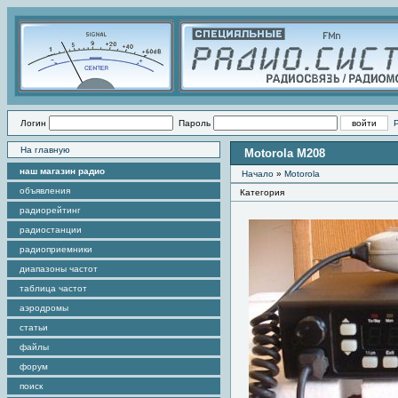
Логин
Пароль
На главную
Motorola M208
наш магазин радио
Начало
»
Motorola
объявления
Категория
радиорейтинг
радиостанции
радиоприемники
диапазоны частот
таблица частот
аэродромы
статьи
файлы
форум
поиск