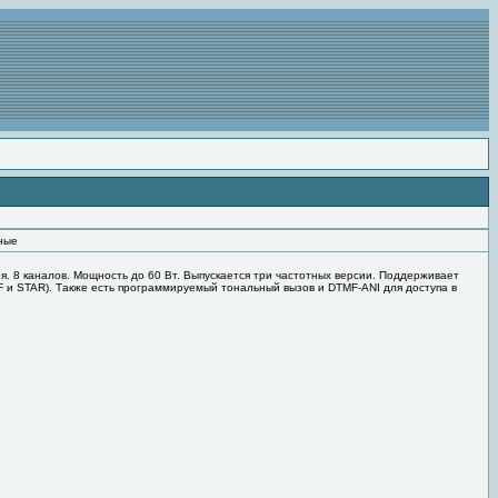
ные
 8 каналов. Мощность до 60 Вт. Выпускается три частотных версии. Поддерживает
TMF и STAR). Также есть программируемый тональный вызов и DTMF-ANI для доступа в