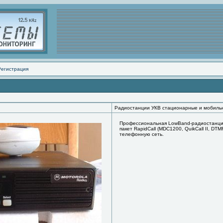
Регистрация
Радиостанции УКВ стационарные и мобиль
Профессиональная LowBand-радиостанция.
пакет RapidCall (MDC1200, QuikCall II, D
телефонную сеть.