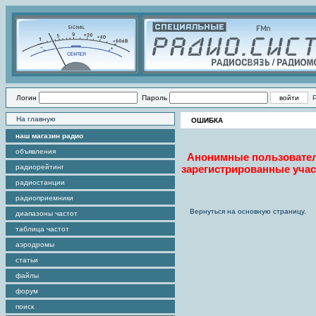
Логин
Пароль
На главную
ОШИБКА
наш магазин радио
объявления
Анонимные пользователи 
радиорейтинг
зарегистрированные учас
радиостанции
радиоприемники
Вернуться на основную страницу.
диапазоны частот
таблица частот
аэродромы
статьи
файлы
форум
поиск