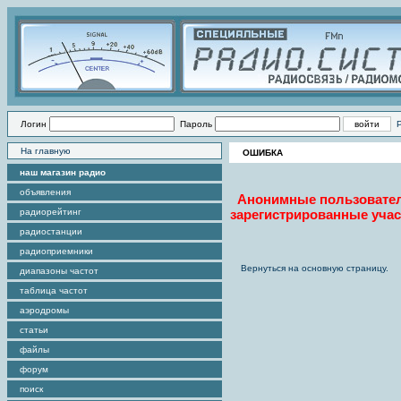
Логин
Пароль
На главную
ОШИБКА
наш магазин радио
объявления
Анонимные пользователи 
радиорейтинг
зарегистрированные учас
радиостанции
радиоприемники
Вернуться на основную страницу.
диапазоны частот
таблица частот
аэродромы
статьи
файлы
форум
поиск