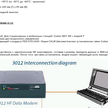
+55°С (от -40°С до +60°С - хранение)
 240 мм (Г) х 65 мм (В)
 задней панели)
ение и т.п.
сой: Для стационарных и мобильных станций: Codan NGT SR с опцией F
тема дистанционного управления
твующий стандарту FED-STD-1045: Опция CALM (Автоматическое установление связи Coda
едственно с однополосным КВ трансивером, готовым к режиму передачи данных и IBM-c
ексный режим. После того, как связь установлена, модем играет связующую роль переда