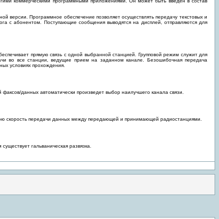
огими коммерческими программными приложениями. Он может быть введен в состав
ой версии. Программное обеспечение позволяет осуществлять передачу текстовых и
ога с абонентом. Поступающие сообщения выводятся на дисплей, отправляются для
еспечивает прямую связь с одной выбранной станцией. Групповой режим служит для
чи во все станции, ведущие прием на заданном канале. Безошибочная передача
жных условиях прохождения.
 факсов/данных автоматически произведет выбор наилучшего канала связи.
днюю скорость передачи данных между передающей и принимающей радиостанциями.
существует гальваническая развязка.