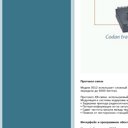
Протокол связи
Модем 3012 использует сложный 
передачи до 6000 бит/cек.
Протокол КВ-связи, используемы
Модуляция и системы кодировки 
• Задержка прихода радиосигнал
• Потеря информации из-за зату
• Сдвиг частоты канала между п
• Помехи от посторонних станций
Интерфейс и программное обес