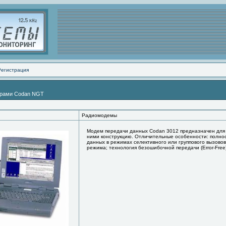
Регистрация
ерами Codan NGT
Радиомодемы
Модем передачи данных Codan 3012 предназначен для
ними конструкцию. Отличительные особенности: полнос
данных в режимах селективного или группового вызово
режима; технология безошибочной передачи (Error-Fre