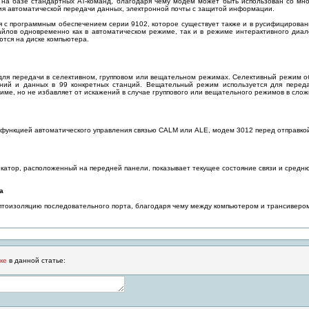
на базе стандартных AT-команд, благодаря чему модем может быть использован со мн
ия автоматической передачи данных, электронной почты с защитой информации.
с программным обеспечением серии 9102, которое существует также и в русифицированн
йлов одновременно как в автоматическом режиме, так и в режиме интерактивного диал
ются на диске компьютера.
ля передачи в селективном, групповом или вещательном режимах. Селективный режим об
ний и данных в 99 конкретных станций. Вещательный режим используется для переда
име, но не избавляет от искажений в случае группового или вещательного режимов в сло
ункцией автоматического управления связью CALM или ALE, модем 3012 перед отправкой
катор, расположенный на передней панели, показывает текущее состояние связи и сре
а
тоизоляцию последовательного порта, благодаря чему между компьютером и трансивером 
ке
в данной статье: