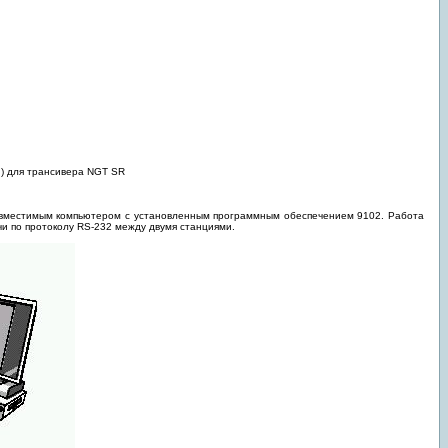
n) для трансивера NGT SR
овместимым компьютером с установленным программным обеспечением 9102. Работа
чи по протоколу RS-232 между двумя станциями.