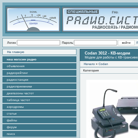
Логин
Пароль
На главную
Codan 3012 - КВ-модем
Модем для работы с КВ-трансив
наш магазин радио
Начало
»
Codan
объявления
Категория
радиорейтинг
радиостанции
радиоприемники
диапазоны частот
таблица частот
аэродромы
статьи
файлы
форум
поиск