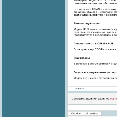
Интерфейс модема 3012 создан 
различных систем для обеспечен
Все модемы CODAN поставляются 
бинарных файлов, нескольких фа
распечатки на принтер и сохраня
Режимы адресации
Модем 3012 может применяться д
передачи факсимильных сообще
гарантируется в селективном реж
Совместимость с CALM и ALE
Если трансивер CODAN оснащен ф
Индикаторы
В рабочем режиме световой инди
Защита последовательного порт
Модем 3012 имеет встроенную оп
Цитата
Сообщить администрации об
ошиб