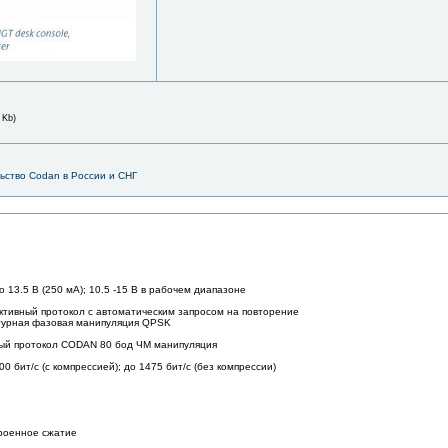
 Kb)
льство Codan в России и СНГ
 13.5 В (250 мА); 10.5 -15 В в рабочем диапазоне
ктивный протокол с автоматическим запросом на повторение
атурная фазовая манипуляция QPSK
ный протокол CODAN 80 бод ЧМ манипуляция
0 бит/с (с компрессией); до 1475 бит/с (без компрессии)
троенное сжатие