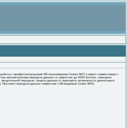
 работы с профессиональными КВ-трансиверами Codan NGT и имеет совместимую с
тью автоматическая передача данных со скоростью до 6000 бит/сек.; передача
в, вещательной передачи; защита данных от перехвата; возможность диалогового
e). Протокол передачи данных совместим с КВ-модемом Codan 9001.