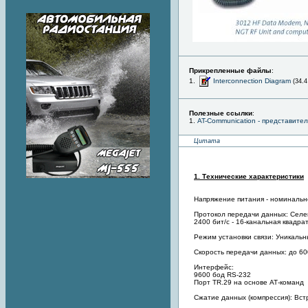
Прикрепленные файлы
:
1.
Interconnection Diagram
(34.4
Полезные ссылки
:
1.
AT-Communication - представите
Цитата
1. Технические характеристики
Напряжение питания - номинально
Протокол передачи данных: Селе
2400 бит/с - 16-канальная квадр
Режим установки связи: Уникаль
Скорость передачи данных: до 600
Интерфейс:
9600 бод RS-232
Порт TR.29 на основе АТ-команд
Сжатие данных (компрессия): Вс