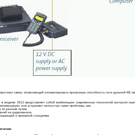
протокол связи, позволяющий оптимизировать пропускную способность сети дальней КВ с
й в модеме 3012 представляет собой комбинацию современных технологий контроля ошиб
минимизируют или устраняют полностью такие проблемы, как:
а по разным лучам
ханий на радиоканале
ередающей и приемной станциями
печение