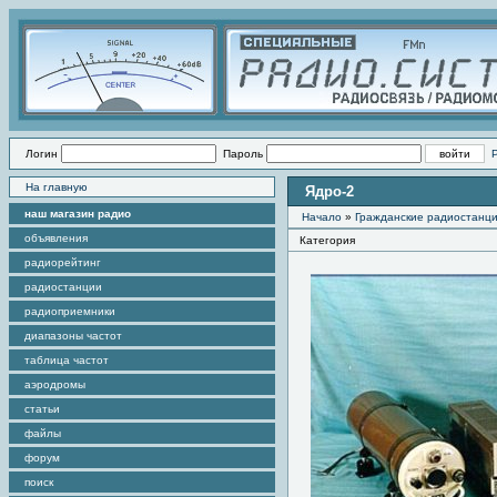
Логин
Пароль
На главную
Ядро-2
наш магазин радио
Начало
»
Гражданские радиостанц
объявления
Категория
радиорейтинг
радиостанции
радиоприемники
диапазоны частот
таблица частот
аэродромы
статьи
файлы
форум
поиск