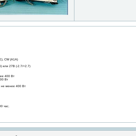
E), CW (А1А)
 или 27В (-2.7/+2.7)
лее 400 Вт
000 Вт
 не менее 400 Вт
0 час.