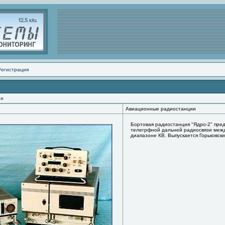
Регистрация
ии
Авиационные радиостанции
Бортовая радиостанция "Ядро-2" пре
телегрфной дальней радиосвязи межд
диапазоне КВ. Выпускается Горьковск