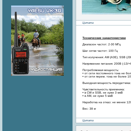
Цитата
Технические характеристики
Диапазон частот: 2-30 МГц
Шаг сетки частот: 100 Гц
Тип излучения: АМ (А3Е), SSB (J3
Напряжение питания: 200В (-13/+6)
Потребляемая мощность:
• от сети постоянного тока не бо
• от сети перем. тока не более 1
Выходная мощность передатчика:
Чувствительность приемника:
• в CW и SSB, не хуже 3 мкВ
• в АМ, не хуже 5 мкВ
Наработка на отказ: не менее 120
Вес: 38 кг
Цитата