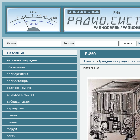
Логин
Пароль
На главную
Р-860
наш магазин радио
Начало
»
Гражданские радиостанци
объявления
Категория
радиорейтинг
радиостанции
радиоприемники
диапазоны частот
таблица частот
аэродромы
статьи
файлы
форум
поиск