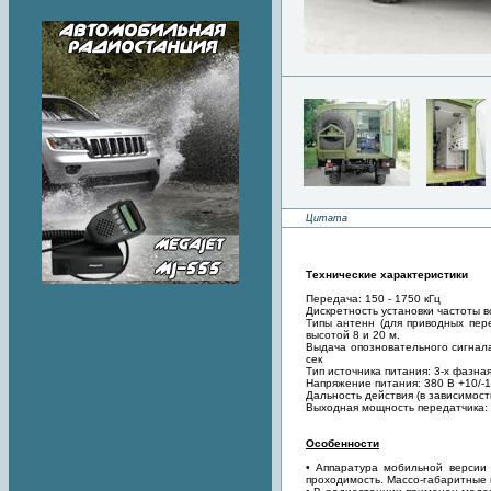
Цитата
Технические характеристики
Передача: 150 - 1750 кГц
Дискретность установки частоты в
Типы антенн (для приводных пер
высотой 8 и 20 м.
Выдача опозновательного сигнала
сек
Тип источника питания: 3-х фазн
Напряжение питания: 380 В +10/-
Дальность действия (в зависимост
Выходная мощность передатчика:
Особенности
• Аппаратура мобильной версии
проходимость. Массо-габаритные