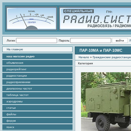
Логин
Пароль
На главную
ПАР-10МА и ПАР-10МС
наш магазин радио
Начало
»
Гражданские радиостанци
объявления
Категория
радиорейтинг
радиостанции
радиоприемники
диапазоны частот
таблица частот
аэродромы
статьи
файлы
форум
поиск