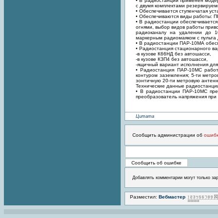
• В радиостанции применен моде
с двумя комплектами резервируем
• Обеспечивается ступенчатая ус
• Обеспечиваются виды работы:
• В радиостанции обеспечиваетс
огнями, выбор видов работы прив
радиоканалу на удалении до 1
маркерным радиомаяком с пульта
• В радиостанции ПАР-10МА обесп
• Радиостанция стационарного в
-в кузове К66НД без автошасси,
-в кузове КЗП4 без автошасси,
-ящичный вариант исполнения дл
• Радиостанция ПАР-10МС работ
контуром заземления; 5-ти метр
зонтичную 20-ти метровую антен
Технические данные радиостанц
• В радиостанции ПАР-10МС пре
преобразователь напряжения при 
Цитата
Сообщить администрации об
ошиб
Добавлять комментарии могут только за
Разместил:
Вебмастер