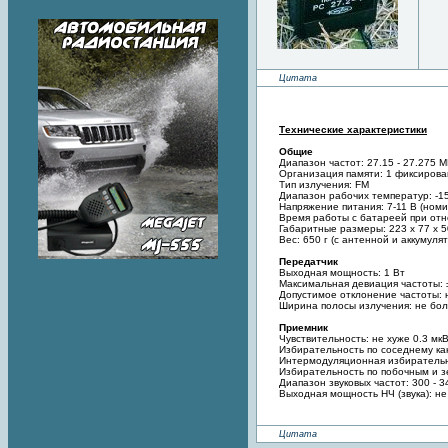
Цитата
Технические характеристики
Общие
Диапазон частот: 27.15 - 27.275 М
Организация памяти: 1 фиксирова
Тип излучения: FM
Диапазон рабочих температур: -15
Напряжение питания: 7-11 В (номи
Время работы с батареей при отн
Габаритные размеры: 223 х 77 х 
Вес: 650 г (с антенной и аккумуля
Передатчик
Выходная мощность: 1 Вт
Максимальная девиация частоты: 
Допустимое отклонение частоты: 
Ширина полосы излучения: не боле
Приемник
Чувствительность: не хуже 0.3 мк
Избирательность по соседнему ка
Интермодуляционная избирательн
Избирательность по побочным и з
Диапазон звуковых частот: 300 - 3
Выходная мощность НЧ (звука): не
Цитата