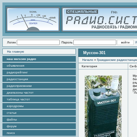
Логин
Пароль
На главную
Муссон-301
наш магазин радио
Начало
»
Гражданские радиостанци
объявления
Категория
Cи-Б
радиорейтинг
Му
радиостанции
бе
ра
радиоприемники
фи
ди
диапазоны частот
"Л
таблица частот
аэродромы
статьи
файлы
форум
поиск