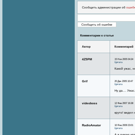
Сообщить администрации об
ошиб
Комментарии к статье
Автор
Комментарий
4Z5PM
15 Ноя 2005 04:34
Цитата
Какой ужас, н
Grif
20 Дек 2005 10:47
Цитата
Ну да.... Ужас.
videoboss
12 Фев 2007 16:38
Цитата
круто! видел 
RadioAmator
10 Янв 2009 23:01
Цитата
А я думаю чт