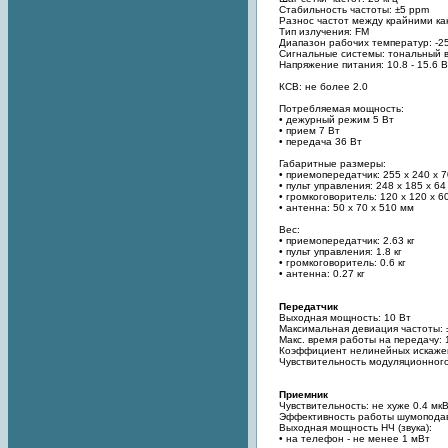
Стабильность частоты: ±5 ppm
Разнос частот между крайними ка
Тип излучения: FM
Диапазон рабочих температур: -25
Сигнальные системы: тональный 
Напряжение питания: 10.8 - 15.6 В
КСВ: не более 2.0
Потребляемая мощность:
• дежурный режим 5 Вт
• прием 7 Вт
• передача 36 Вт
Габаритные размеры:
• приемопередатчик: 255 х 240 х 
• пульт управления: 248 х 185 х 6
• громкоговоритель: 120 х 120 х 6
• антенна: 50 х 70 х 510 мм
Вес:
• приемопередатчик: 2.63 кг
• пульт управления: 1.8 кг
• громкоговоритель: 0.6 кг
• антенна: 0.27 кг
Передатчик
Выходная мощность: 10 Вт
Максимальная девиация частоты: 
Макс. время работы на передачу: 
Коэффициент нелинейных искаже
Чувствительность модуляционного
Приемник
Чувствительность: не хуже 0.4 мк
Эффективность работы шумоподав
Выходная мощность НЧ (звука):
• на телефон - не менее 1 мВт