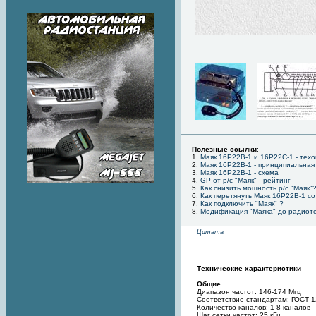
Полезные ссылки
:
1.
Маяк 16Р22В-1 и 16Р22С-1 - тех
2.
Маяк 16Р22В-1 - принципиальная
3.
Маяк 16Р22В-1 - схема
4.
GP от р/с "Маяк" - рейтинг
5.
Как снизить мощность р/с "Маяк"
6.
Как перетянуть Маяк 16Р22В-1 со
7.
Как подключить "Маяк" ?
8.
Модификация "Маяка" до радио
Цитата
Технические характеристики
Общие
Диапазон частот: 146-174 Мгц
Соответствие стандартам: ГОСТ 1
Количество каналов: 1-8 каналов
Шаг сетки частот: 25 кГц