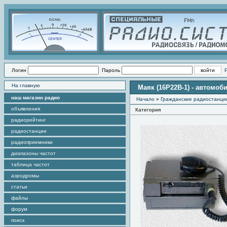
Логин
Пароль
На главную
Маяк (16Р22В-1) - автомоб
наш магазин радио
Начало
»
Гражданские радиостанци
объявления
Категория
радиорейтинг
радиостанции
радиоприемники
диапазоны частот
таблица частот
аэродромы
статьи
файлы
форум
поиск