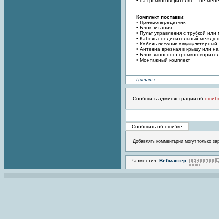
• на громкоговорителm — не мене
Комплект поставки
:
• Приемопередатчик
• Блок питания
• Пульт управления с трубкой или
• Кабель соединительный между 
• Кабель питания аккумуляторный
• Антенна врезная в крышу или н
• Блок выносного громкоговорите
• Монтажный комплект
Цитата
Сообщить администрации об
ошиб
Добавлять комментарии могут только за
Разместил:
Вебмастер