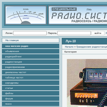
Логин
Пароль
На главную
Луч-10
наш магазин радио
Начало
»
Гражданские радиостанц
объявления
Категория
радиорейтинг
радиостанции
радиоприемники
диапазоны частот
таблица частот
аэродромы
статьи
файлы
форум
поиск