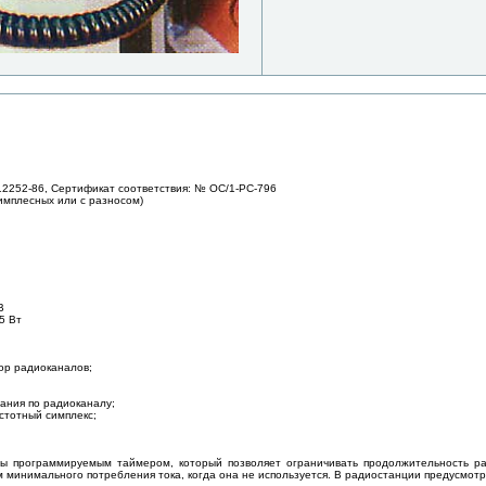
12252-86, Сертификат соответствия: № ОС/1-РС-796
симплесных или с разносом)
В
5 Вт
ор радиоканалов;
ания по радиоканалу;
астотный симплекс;
ы программируемым таймером, который позволяет ограничивать продолжительность ра
 минимального потребления тока, когда она не используется. В радиостанции предусмотр