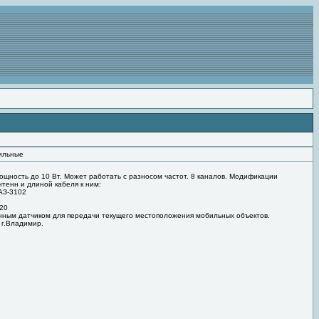
ильные
ощность до 10 Вт. Может работать с разносом частот. 8 каналов. Модификации
тенн и длиной кабеля к ним:
ГАЗ-3102
320
нным датчиком для передачи текущего местоположения мобильных объектов.
 г.Владимир.