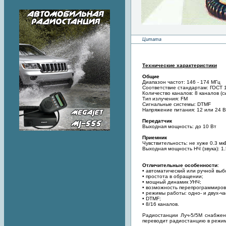
Цитата
Технические характеристики
Общие
Диапазон частот: 146 - 174 МГц
Соответствие стандартам: ГОСТ 
Количество каналов: 8 каналов (
Тип излучения: FM
Сигнальные системы: DTMF
Напряжение питания: 12 или 24 В
Передатчик
Выходная мощность: до 10 Вт
Приемник
Чувствительность: не хуже 0.3 мк
Выходная мощность НЧ (звука): 1.
Отличительные особенности
:
• автоматический или ручной выб
• простота в обращении;
• мощный динамик УНЧ;
• возможность перепрограммиров
• режимы работы: одно- и двух-ч
• DTMF;
• 8/16 каналов.
Радиостанции Луч-5/5М снабжен
переводит радиостанцию в режим