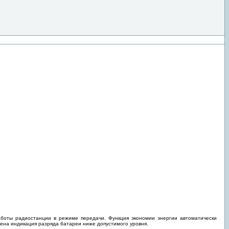
боты радиостанции в режиме передачи. Функция экономии энергии автоматически
ена индикация разряда батареи ниже допустимого уровня.