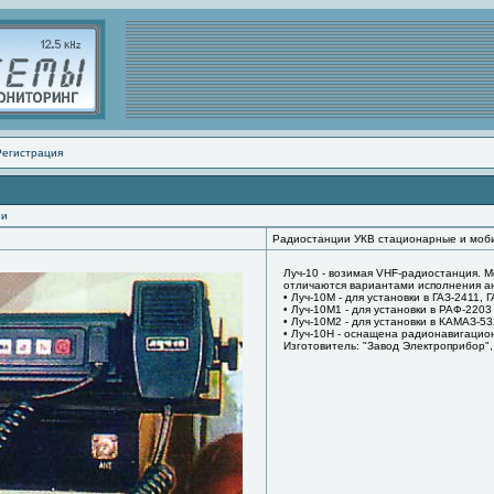
Регистрация
ии
Радиостанции УКВ стационарные и моб
Луч-10 - возимая VHF-радиостанция. М
отличаются вариантами исполнения ан
• Луч-10М - для установки в ГАЗ-2411, 
• Луч-10М1 - для установки в РАФ-2203
• Луч-10М2 - для установки в КАМАЗ-5
• Луч-10Н - оснащена радионавигацио
Изготовитель: "Завод Электроприбор",