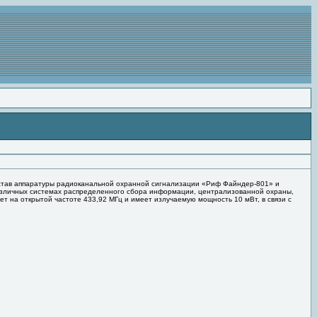
став аппаратуры радиоканальной охранной сигнализации «Риф Файндер-801» и
азличных системах распределенного сбора информации, централизованной охраны,
т на открытой частоте 433,92 МГц и имеет излучаемую мощность 10 мВт, в связи с