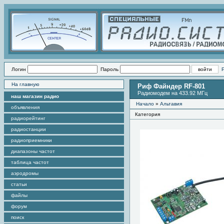
Логин
Пароль
На главную
Риф Файндер RF-801
Радиомодем на 433.92 МГц
наш магазин радио
Начало
»
Альтавия
объявления
Категория
радиорейтинг
радиостанции
радиоприемники
диапазоны частот
таблица частот
аэродромы
статьи
файлы
форум
поиск