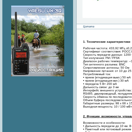
Цитата
1. Технические характеристики
Рабочая частота: 433,92 МГц ±0,
Сертификат соответствия: РОСС
Скорость передачи данных: 1200 
Тип излучения: FM / FFSK
Диапазон рабочих температур: –3
Тип антенного разъема: BNC
Сопротивление антенны: 50 Ом
Напряжение питания: от 10 до 25
Потребляемый ток:
• прием (итндикация выкл.) 50 мА
• прием (итндикация вкл.) 30 мА
• передача 5 Вт 200 мА
Дальность связи: до 3 км
Интерфейс внешнего устройства: 
RS485, двухпроводный, полудупл
Скорость обмена по последовате
Объем буфера последовательного
Габаритные размеры: 98 х 68 х 1
Выходная мощность: 10 / 100 мВт
2. Функции, возможности, управл
Возможности и особенности:
• Дальность передачи до 10 км. 
• Пакетный или потоковый режим