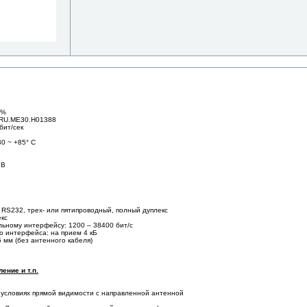
2%
.RU.ME30.Н01388
бит/сек
0 ~ +85° C
 В
RS232, трех- или пятипроводный, полный дуплекс
екс
льному интерфейсу: 1200 – 38400 бит/с
 интерфейса: на прием 4 кБ
5 мм (без антенного кабеля)
ение и т.п.
В условиях прямой видимости с направленной антенной