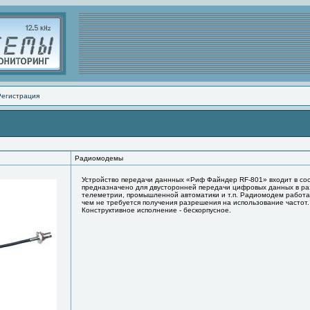
Регистрация
Радиомодемы
Устройство передачи даннных «Риф Файндер RF-801» входит в со
предназначено для двусторонней передачи цифровых данных в р
телеметрии, промышленной автоматики и т.п. Радиомодем работае
чем не требуется получения разрешения на использование частот.
Конструктивное исполнение - бескорпусное.