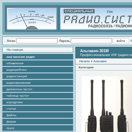
Логин
Пароль
На главную
Альтавия-301М
Профессиональная VHF-радиостанц
наш магазин радио
Начало
»
Альтавия
объявления
Категория
радиорейтинг
радиостанции
радиоприемники
диапазоны частот
таблица частот
аэродромы
статьи
файлы
форум
поиск