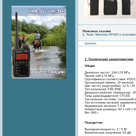
Полезные ссылки
:
1.
Тема: Motorola GP300 и Альтави
Цитата
1. Технические характеристики
Общие
Диапазон частот: 146-174 МГц
Прием 146-174 МГц
Сертификаты соответствия: POCC
Организация памяти: 16 каналов
Шаг частот (подстройки): 12.5 / 25
Тип излучения: F3E (FM)
Диапазон рабочих температур: -25
Типы шумоподавителя: CTCSS
Сигнальные системы: тональный 
Тип источника питания: аккумулят
Напряжение питания :7.5 В
Габаритные размеры: 40 х 140 х 
Вес 460 г.
Передатчик
Выходная мощность: 2 / 5 Вт
Внеполосные излучения: 63 дБ