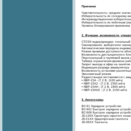
Приемник
Чувствительность: среднее значе
Избирательность по соседнему ка
Интермодуляционная избирательн
Избирательность по побочным (зе
Уровень блокирования приемника 
2. Функции, возможности, управл
CTCSS кодер/декодер; тональный
Сканирование, выборочное скани
Автоматическая передача индиви
Режим проверки доступности або
Возможность дистанционного бло
Персональный и групповой вызов 
Таймер ограничения времени раб
Запрет выхода в эфир на занятом
Индикация разряда аккумулятора
Возможность установки различны
Экономичный режим
Радиостанции поставляются с ак
• NBP-15A - (7.2 В, 1100 мАч)
• NBP-15A2 - (7.2 В, 1500 мАч)
• NBP-15AH - (7.2 В, 1800 мАч)
• NBP-15AH2 - (7.2 В, 2150 мАч)
3. Аксессуары
BC-61 Зарядное устройство
BC-601 Быстрое зарядное устрой
BC-606 Быстрое зарядное устройс
JD-130X Гарнитура скрытого ноше
JD-21XX Ударопрочная тангента
JD-36XX Тангента