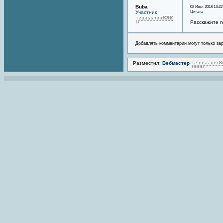
Buba
08 Июл 2018 13:22
Цитата
Участник
Расскажите п
Добавлять комментарии могут только за
Разместил:
Вебмастер