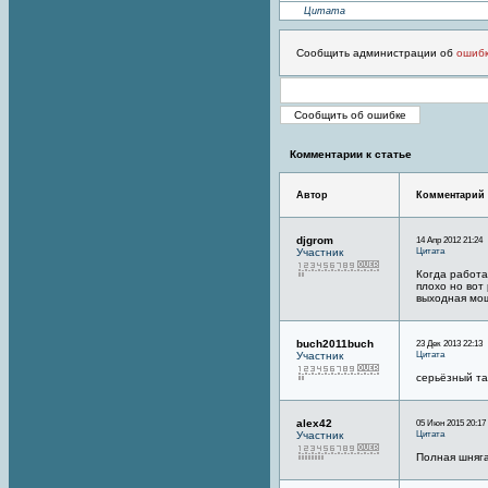
Цитата
Сообщить администрации об
ошиб
Комментарии к статье
Автор
Комментарий
djgrom
14 Апр 2012 21:24
Цитата
Участник
Когда работа
плохо но вот
выходная мощ
buch2011buch
23 Дек 2013 22:13
Цитата
Участник
серьёзный так
alex42
05 Июн 2015 20:17
Цитата
Участник
Полная шняга