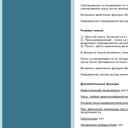
Сканирование останавливается на
сканирования сразу после пропад
Возможно включение функции Skip
Направление сканирования всегд
Режимы поиска
1). Простой поиск. Начинается от
2). Программируемый - поиск на 
модуляция. Одновременно можно с
3). Поиск с автосохранением (во
В процессе поиска возможно зане
Поиск останавливается на активн
сразу после пропадания сигнала 
Возможно включение функции Skip
Направление поиска всегда можно
Дополнительные функции
Инверсионный дескрэмблер
для п
Часы, таймер включения/выключе
Функция прослушивания репитеро
При включении приемника восст
продолжаются.
Спектроскоп
: нет
Управление компьютером
: нет.