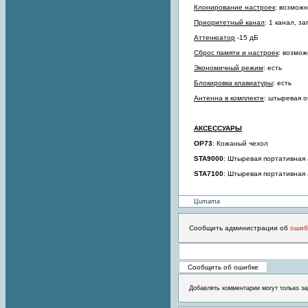
Клонирование настроек
: возможн
Приоритетный канал
: 1 канал, 
Аттенюатор
-15 дБ
Cброс памяти и настроек
: возмож
Экономичный режим
: есть
Блокировка клавиатуры
: есть
Антенна в комплекте
: штыревая о
АКСЕССУАРЫ
OP73
: Кожаный чехол
STA9000
: Штыревая портативная
STA7100
: Штыревая портативная
Цитата
Сообщить администрации об
ошиб
Добавлять комментарии могут только за