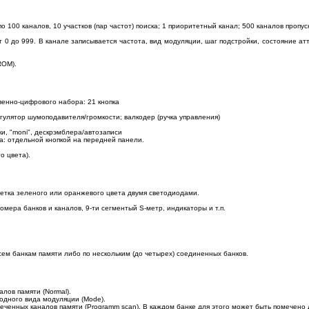
по 100 каналов, 10 участков (пар частот) поиска; 1 приоритетный канал; 500 каналов пропус
0 до 999. В канале записывается частота, вид модуляции, шаг подстройки, состояние ат
ROM).
венно-цифрового набора: 21 кнопка
улятор шумоподавителя/громкости; валкодер (ручка управления)
ки, "moni", дескрэмблера/автозаписи
: отдельной кнопкой на передней панели.
о цвета).
етка зеленого или оранжевого цвета двумя светодиодами.
омера банков и каналов, 9-ти сегментый S-метр, индикаторы и т.п.
ем банкам памяти либо по нескольким (до четырех) соединенных банков.
алов памяти (Normal).
 одного вида модуляции (Mode).
еченных каналов памяти (Programm scan). В каждом банке для этого может быть помечено 