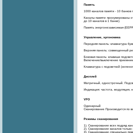
Память
1000 каналов памяти - 10 банков 
Каналы памяти пронумерованы от 
до 10 каналов в 1 банке).
Память энергонезависимая (EEP
Управление, эргономика
Передняя панель: клавиатура бук
Верхняя панель: совмещенный рег
Боковая панель: клавиши подсвет
Включение/выключение приемника
Клавиатура с подсветкой (зеленог
Дисплей
Матричный, однострочный. Подсв
Индикация: частота, модуляция, н
VFO
Одинарный
Сканирование Производится по вс
Режимы сканирования
1). Сканирование всех подряд кан
2). Сканирование каналов только
3). Сканирование специально пом