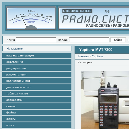
Логин
Пароль
На главную
Yupiteru MVT-7300
наш магазин радио
Начало
»
Yupiteru
объявления
Категория
радиорейтинг
радиостанции
радиоприемники
диапазоны частот
таблица частот
аэродромы
статьи
файлы
форум
поиск