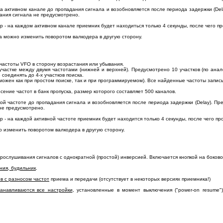
 активном канале до пропадания сигнала и возобновляется после периода задержки (Del
ания сигнала не предусмотрено.
 - на каждом активном канале приемник будет находиться только 4 секунды, после чего п
а можно изменить поворотом валкодера в другую сторону.
 частоты VFO в сторону возрастания или убывания.
участке между двумя частотами (нижней и верхней). Предусмотрено 10 участков (по анал
оединять до 4-х участков поиска.
зможен как при простом поиске, так и при программируемом). Все найденные частоты запис
сение частот в банк пропуска, размер которого составляет 500 каналов.
ой частоте до пропадания сигнала и возобновляется после периода задержки (Delay). Пр
не предусмотрено.
 - на каждой активной частоте приемник будет находится только 4 секунды, после чего пр
 изменить поворотом валкодера в другую сторону.
рослушивания сигналов с однократной (простой) инверсией. Включается кнопкой на боков
ния, будильник
.
в с разносом частот
приема и передачи (отсутствует в некоторых версиях приемника!)
анавливаются все настройки
, установленные в момент выключения ("power-on resume"