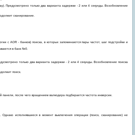
ay). Предусмотрено только два варианта задержки - 2 или 4 секунды. Возобновление
родолжит сканирование.
огии с AOR - банков) поиска, в которых запоминаются пары частот, шаг подстройки и
ываются в банк №0.
едусмотрено только два варианта задержки - 2 или 4 секунды. Возобновление поиска
одолжит поиск.
ой панели, после чего вращением валкодера подбирается частота инверсии.
). Однако исполнявшиеся в момент выключения операции (поиск, сканирование) не