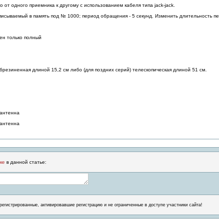
о от одного приемника к другому с использованием кабеля типа jack-jack.
записываемый в память под № 1000; период обращения - 5 секунд. Изменить длительность 
ен только полный
брезиненная длиной 15,2 см либо (для поздних серий) телескопическая длиной 51 см.
 антенна
 антенна
ке
в данной статье:
регистрированные, активировавшие регистрацию и не ограниченные в доступе участники сайта!