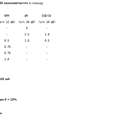
30 каналов/частот
в секунду
   1.0           -            -
300 мА
при К = 10%
мм