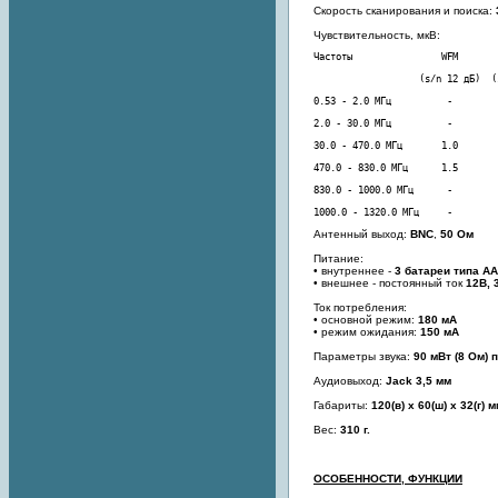
Скорость сканирования и поиска:
Чувствительность, мкВ:
1000.0 - 1320.0 МГц     -        
Антенный выход:
BNC
,
50 Ом
Питание:
• внутреннее -
3 батареи типа AA
• внешнее - постоянный ток
12В, 
Ток потребления:
• основной режим:
180 мA
• режим ожидания:
150 мA
Параметры звука:
90 мВт (8 Ом) 
Аудиовыход:
Jack 3,5 мм
Габариты:
120(в) x 60(ш) x 32(г) 
Вес:
310 г.
ОСОБЕННОСТИ, ФУНКЦИИ