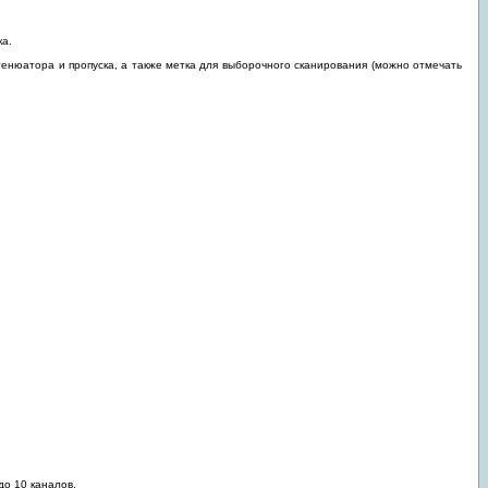
ка.
тенюатора и пропуска, а также метка для выборочного сканирования (можно отмечать
до 10 каналов.