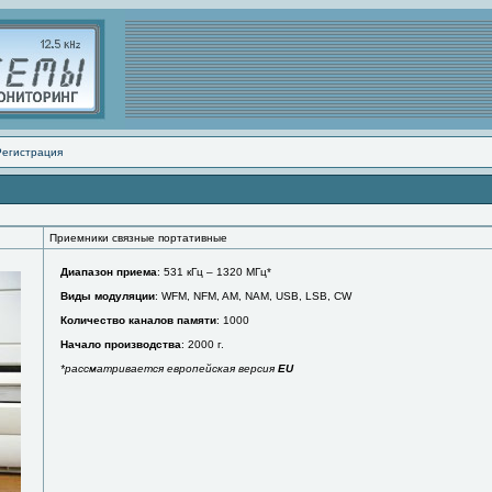
Регистрация
Приемники связные портативные
Диапазон приема
: 531 кГц – 1320 МГц*
Виды модуляции
: WFM, NFM, AM, NAM, USB, LSB, CW
Количество каналов памяти
: 1000
Начало производства
: 2000 г.
*рассматривается европейская версия
EU