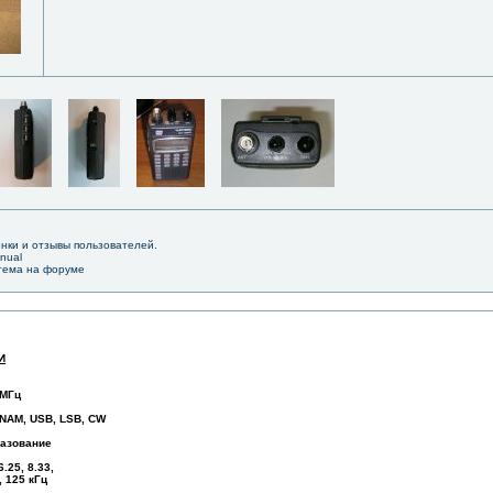
енки и отзывы пользователей.
anual
 тема на форуме
И
 МГц
 NAM, USB, LSB, CW
разование
6.25, 8.33,
0, 125 кГц