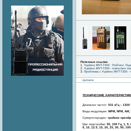
Полезные ссылки
:
1.
Yupiteru MVT-7300 : Рейтинг. Оц
2.
Yupiteru MVT-7300 - instruction m
3.
Проблема с Yupiteru MVT-7300 -
Цитата
ТЕХНИЧЕСКИЕ ХАРАКТЕРИСТИК
Диапазон частот:
531 кГц – 1320
Виды модуляции:
WFM, NFM, AM,
Супергетеродин:
тройное преоб
Шаг подстройки:
50, 100 Гц, 1, 5, 
9, 10, 12.5, 15, 20, 25, 30, 50, 10