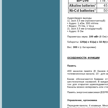
Аудио/видео выходы
1). Jack 3,5 мм (трехконтактный)
• Аудио: 1 кОм, 300 mVrms
• Видео: 75 Ом, 1 Vp-p
2). Jack 3,5 мм (стандартный)
• Аудио: 8 Ом
Параметры звука:
100 мВт
(8 Ом)
Габариты:
120(в) х 61(ш) х 32.9(г)
Вес:
300 г
(с батареями)
ОСОБЕННОСТИ, ФУНКЦИИ
Память
400 каналов памяти (8 банков 
телевизионных канала; 10 - для за
Банки обозначаются буквами от
шестизначные названия. В каждо
тон для открытия шумоподавител
Каналы можно копировать или сти
Память энергонезависимая (EEPR
Управление, эргономика
Передняя панель: 4 клавиши. Мно