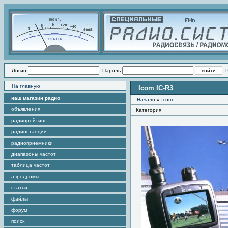
Логин
Пароль
На главную
Icom IC-R3
наш магазин радио
Начало
»
Icom
объявления
Категория
радиорейтинг
радиостанции
радиоприемники
диапазоны частот
таблица частот
аэродромы
статьи
файлы
форум
поиск