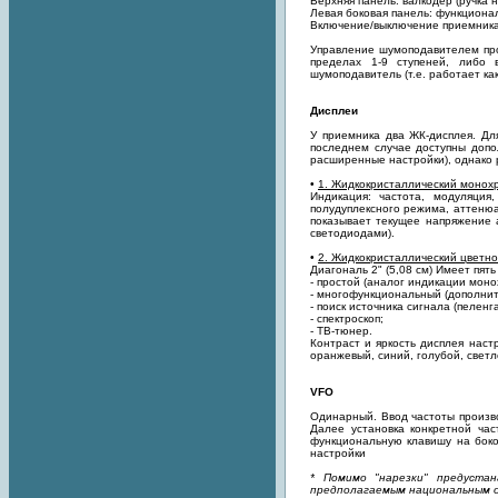
Верхняя панель: валкодер (ручка н
Левая боковая панель: функциона
Включение/выключение приемника:
Управление шумоподавителем пр
пределах 1-9 ступеней, либо
шумоподавитель (т.е. работает ка
Дисплеи
У приемника два ЖК-дисплея. Д
последнем случае доступны допо
расширенные настройки), однако 
•
1. Жидкокристаллический моно
Индикация: частота, модуляция
полудуплексного режима, аттенюа
показывает текущее напряжение 
светодиодами).
•
2. Жидкокристаллический цветно
Диагональ 2" (5,08 см) Имеет пят
- простой (аналог индикации моно
- многофункциональный (дополните
- поиск источника сигнала (пеленг
- спектроскоп;
- ТВ-тюнер.
Контраст и яркость дисплея нас
оранжевый, синий, голубой, свет
VFO
Одинарный. Ввод частоты произв
Далее установка конкретной ча
функциональную клавишу на боко
настройки
* Помимо "нарезки" предуста
предполагаемым национальным о