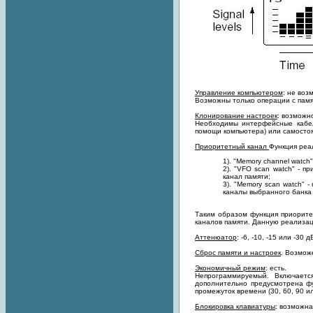
Управление компьютером
: не воз
Возможны только операции с пам
Клонирование настроек
: возможн
Необходимы интерфейсные кабел
помощи компьютера) или самосто
Приоритетный канал
Функция реа
1). "Memory channel watc
2). "VFO scan watch" - 
канал памяти;
3). "Memory scan watch" 
каналы выбранного банка
Таким образом функция приоритет
каналов памяти. Данную реализац
Аттенюатор
: -6, -10, -15 или -30
Cброс памяти и настроек
. Возмож
Экономичный режим
: есть.
Непрограммируемый. Включаетс
дополнительно предусмотрена фу
промежуток времени (30, 60, 90 и
Блокировка клавиатуры
: возможна