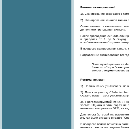
Режимы сканирования
*:
1). Сканирование всех банков памя
2). Сканирование каналов только о
Сканирование останавливается на
до полного пропадания сигнала.
После пропадания сигнала сканир
в пределах от 1 до 5 секунд. 
возобновления необходимо повер
В процессе сканирования каналы 
Направление сканирования всегда
*Icom традиционно не де
данном обзоре "сканиро
вопреки терминологии п
Режимы поиска
*:
1). Полный поиск ("Full scan") - 
2). Поиск по участку ("Selected b
сказано выше, таких участков зап
3). Программируемый поиск ("Pr
частот. Однако в этих парах не
начинается из режима VFO, их на
Для поиска (который мы выделяем
же, как было описано в графе "Сп
В процессе поиска возможна помет
начиная с конца последнего банка