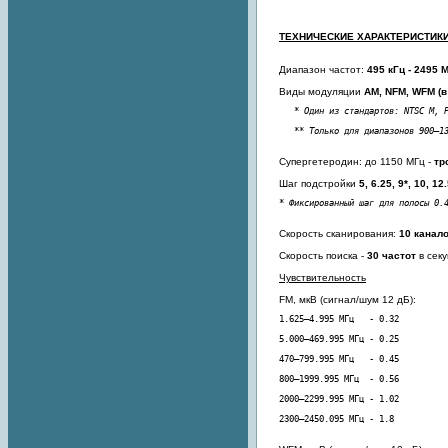
ТЕХНИЧЕСКИЕ ХАРАКТЕРИСТИК
Диапазон частот:
495 кГц - 2495 
Виды модуляции
AM, NFM, WFM (в 
   ** Только для диапазонов 900–1
Супергетеродин: до 1150 МГц -
тр
Шаг подстройки
5, 6.25, 9*, 10, 12
* Фиксированный шаг для полосы 0.
Скорость сканирования:
10 канал
Скорость поиска -
30 частот
в сек
Чувствительность
FM, мкВ (сигнал/шум 12 дБ):
2300–2450.095 МГц - 1.8