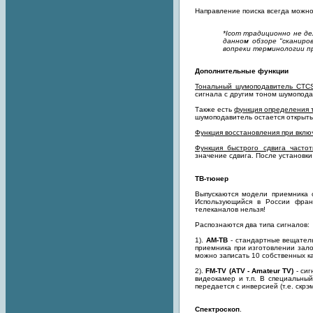
Направление поиска всегда можно
*Icom традиционно не де
данном обзоре "сканиро
вопреки терминологии п
Дополнительные функции
Тональный шумоподавитель CTC
сигнала с другим тоном шумопода
Также есть
функция определения 
шумоподавитель остается открыт
Функция восстановления при вкл
Функция быстрого сдвига частоты
значение сдвига. После установк
ТВ-тюнер
Выпускаются модели приемника 
Использующийся в России фран
телеканалов нельзя!
Распознаются два типа сигналов:
1).
AM-ТВ
- стандартные вещатель
приемника при изготовлении зал
можно записать 10 собственных к
2).
FM-TV (АТV - Amateur TV)
- сиг
видеокамер и т.п. В специальный
передается с инверсией (т.е. скр
Спектроскоп
.