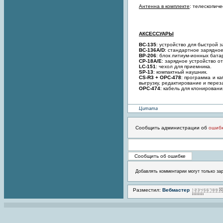
Антенна в комплекте
: телескопич
АКСЕССУАРЫ
BC-135
: устройство для быстрой з
BC-136A/D
: стандартное зарядное
BP-206
: блок литиум-ионных батар
CP-18A/E
: зарядное устройство о
LC-151
: чехол для приемника.
SP-13
: компактный наушник.
CS-R3 + OPC-478
: программа и к
выгрузку, редактирование и перез
OPC-474
: кабель для клонирован
Цитата
Сообщить администрации об
ошиб
Добавлять комментарии могут только за
Разместил:
Вебмастер