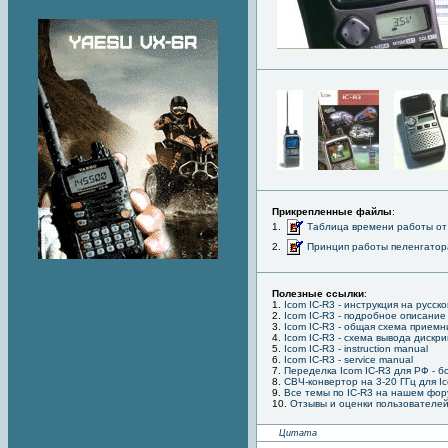
Прикрепленные файлы
:
1.
Таблица времени работы от
2.
Принцип работы пеленгатор
Полезные ссылки
:
1.
Icom IC-R3 - инструкция на русск
2.
Icom IC-R3 - подробное описание
3.
Icom IC-R3 - общая схема приемн
4.
Icom IC-R3 - схема вывода дискр
5.
Icom IC-R3 - instruction manual
6.
Icom IC-R3 - service manual
7.
Переделка Icom IC-R3 для РФ - 
8.
СВЧ-конвертор на 3-20 ГГц для I
9.
Все темы по IC-R3 на нашем фор
10.
Отзывы и оценки пользователе
Цитата