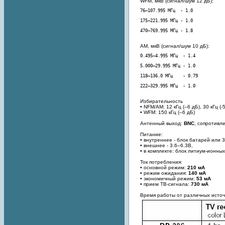
WFM, мкВ (сигнал/шум 12 дБ):
470–769.995 МГц - 1.8
AM, мкВ (сигнал/шум 10 дБ):
222–329.995 МГц  - 1.0
Избирательность
• NFM/AM: 12 кГц (–6 дБ), 30 кГц (-
• WFM: 150 кГц (–6 дБ)
Антенный выход:
BNC
, сопротивл
Питание:
• внутреннее - блок батарей или 
• внешнее - 3.6–6.3В,
• в комплекте: блок литиум-ионны
Ток потребления:
• основной режим:
210 мA
• режим ожидания:
140 мA
• экономичный режим:
53 мА
• прием ТВ-сигнала:
730 мА
Время работы от различных источ