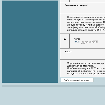
Отличная станция!
Пользовался сам и неоднократно
пользующие в нашем краю эти ст
переполюсовке летит начинка. Н
любую антенну и при мощности в
телефону болтать со всей Сибир
использовать для работы QRP X
2
.
Автор:
aruz
Карат
Хороший аппаратик ремонтируетс
добраться до монтажа.
Пробывал в лесу на 2070 кгц с 
пальцем об асфальт.Что не понра
бы идеал так как на марозе мож