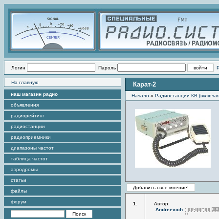
Логин
Пароль
На главную
Карат-2
наш магазин радио
Начало
»
Радиостанции КВ (включа
объявления
радиорейтинг
радиостанции
радиоприемники
диапазоны частот
таблица частот
аэродромы
статьи
файлы
форум
1
.
Автор:
Andreevich