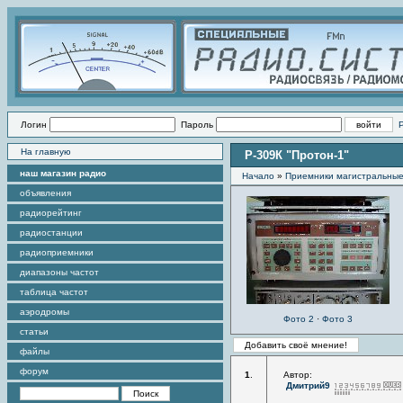
Логин
Пароль
На главную
Р-309К "Протон-1"
наш магазин радио
Начало
»
Приемники магистральные
объявления
радиорейтинг
радиостанции
радиоприемники
диапазоны частот
таблица частот
аэродромы
Фото 2
·
Фото 3
статьи
файлы
форум
1
.
Автор:
Дмитрий9