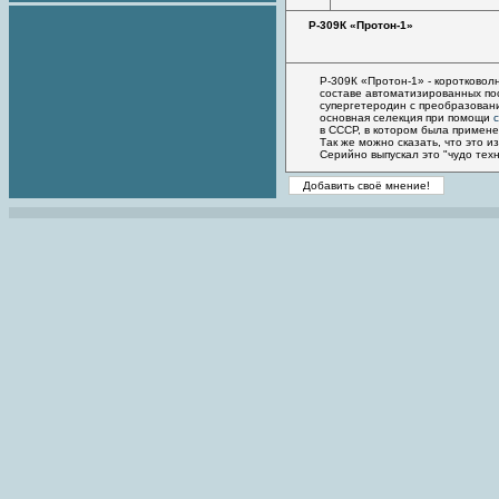
Р-309К «Протон-1»
Р-309К «Протон-1» - коротково
составе автоматизированных пос
супергетеродин с преобразовани
основная селекция при помощи
в СССР, в котором была примен
Так же можно сказать, что это 
Серийно выпускал это "чудо тех