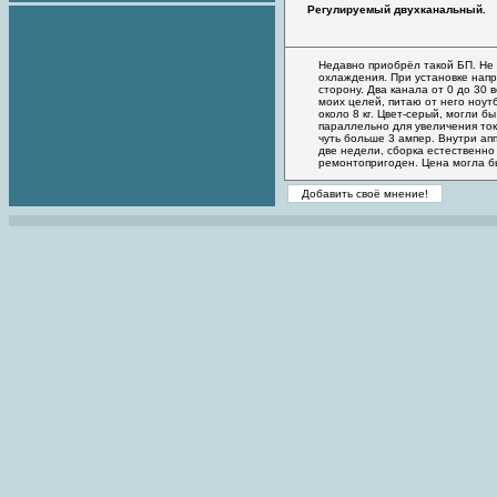
Регулируемый двухканальный.
Недавно приобрёл такой БП. Не 
охлаждения. При установке напр
сторону. Два канала от 0 до 30 
моих целей, питаю от него ноут
около 8 кг. Цвет-серый, могли б
параллельно для увеличения ток
чуть больше 3 ампер. Внутри ап
две недели, сборка естественно
ремонтопригоден. Цена могла б