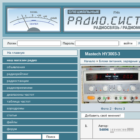
Логин
Пароль
На главную
Mastech HY3003-3
наш магазин радио
Начало
»
Блоки питания, зарядные 
объявления
радиорейтинг
радиостанции
радиоприемники
диапазоны частот
таблица частот
аэродромы
Фото 2
·
Фото 3
статьи
файлы
1
.
Автор:
форум
54896