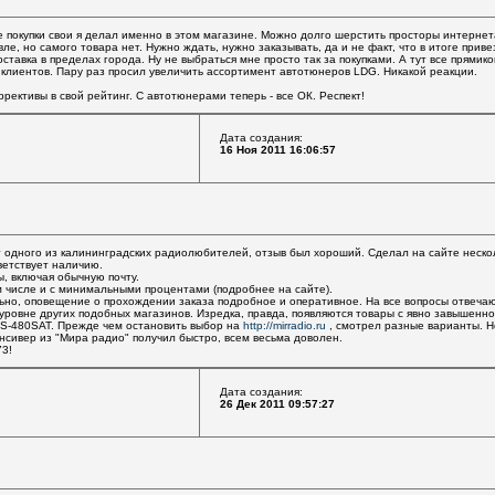
е покупки свои я делал именно в этом магазине. Можно долго шерстить просторы интернета
е, но самого товара нет. Нужно ждать, нужно заказывать, да и не факт, что в итоге привезу
тавка в пределах города. Ну не выбраться мне просто так за покупками. А тут все прямик
 клиентов. Пару раз просил увеличить ассортимент автотюнеров LDG. Никакой реакции.
ррективы в свой рейтинг. С автотюнерами теперь - все ОК. Респект!
Дата создания:
16 Ноя 2011 16:06:57
 одного из калининградских радиолюбителей, отзыв был хороший. Сделал на сайте нескол
ветствует наличию.
, включая обычную почту.
ом числе и с минимальными процентами (подробнее на сайте).
но, оповещение о прохождении заказа подробное и оперативное. На все вопросы отвеча
уровне других подобных магазинов. Изредка, правда, появляются товары с явно завышенно
-480SAT. Прежде чем остановить выбор на
http://mirradio.ru
, смотрел разные варианты. Н
нсивер из "Мира радио" получил быстро, всем весьма доволен.
73!
Дата создания:
26 Дек 2011 09:57:27