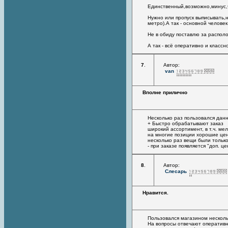
Единственный,возможно,минус,чт
Нужно или пропуск выписывать,н
метро).А так - основной человек
Не в обиду поставлю за распол
А так - всё оперативно и классно
7
.
Автор:
van
Вполне прилично
Несколько раз пользовался дан
+ Быстро обрабатывают заказ
широкий ассортимент, в т.ч. ме
на многие позиции хорошие цен
несколько раз вещи были только
- при заказе появляется "доп. 
8
.
Автор:
Слесарь
Нравится.
Пользовался магазином нескольк
На вопросы отвечают оперативно