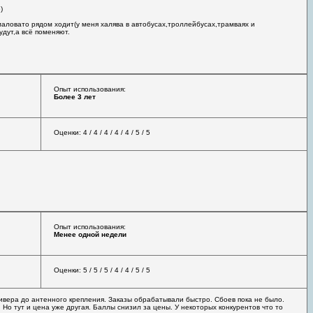
)
маловато рядом ходит(у меня халява в автобусах,троллейбусах,трамваях и
удут,а всё поменяют.
Опыт использования:
Более 3 лет
Оценки: 4 / 4 / 4 / 4 / 4 / 5 / 5
Опыт использования:
Менее одной недели
Оценки: 5 / 5 / 5 / 4 / 4 / 5 / 5
сивера до антенного крепления. Заказы обрабатывали быстро. Сбоев пока не было.
 Но тут и цена уже другая. Баллы снизил за цены. У некоторых конкурентов что то