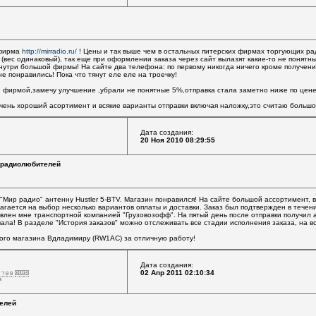
 фирма
http://mirradio.ru/
! Цены и так выше чем в остальных питерских фирмах торгующих ра
(вес одинаковый), так еще при оформлении заказа через сайт вылазят какие-то не понятн
внутри большой фирмы! На сайте два телефона: по первому никогда ничего кроме получен
 понравились! Пока что тянут еле еле на троечку!
й фирмой,замечу улучшение ,убрали не понятные 5%,отправка стала заметно ниже по цене
чень хороший асортимент и всякие варианты отправки включая наложку,это считаю больш
Дата создания:
20 Ноя 2010 08:29:55
 радиолюбителей
Мир радио" антенну Hustler 5-BTV. Магазин понравился! На сайте большой ассортимент, вс
гается на выбор несколько вариантов оплаты и доставки. Заказ был подтвержден в течени
влен мне транспортной компанией "Грузовозофф". На пятый день после отправки получил а
ла! В разделе "История заказов" можно отслеживать все стадии исполнения заказа, на вс
ого магазина Вдладимиру (RW1AC) за отличную работу!
Дата создания:
02 Апр 2011 02:10:34
елей