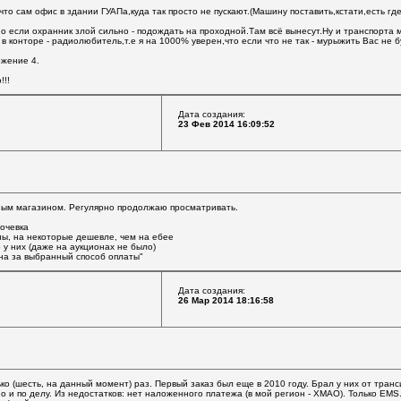
о сам офис в здании ГУАПа,куда так просто не пускают.(Машину поставить,кстати,есть где
о если охранник злой сильно - подождать на проходной.Там всё вынесут.Ну и транспорта 
 в конторе - радиолюбитель,т.е я на 1000% уверен,что если что не так - мурыжить Вас не б
ожение 4.
!!!
Дата создания:
23 Фев 2014 16:09:52
ным магазином. Регулярно продолжаю просматривать.
лочевка
ы, на некоторые дешевле, чем на ебее
 у них (даже на аукционах не было)
цена за выбранный способ оплаты"
Дата создания:
26 Мар 2014 18:16:58
о (шесть, на данный момент) раз. Первый заказ был еще в 2010 году. Брал у них от тран
 и по делу. Из недостатков: нет наложенного платежа (в мой регион - ХМАО). Только EMS.