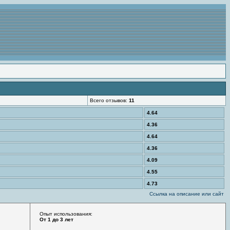
Всего отзывов:
11
4.64
4.36
4.64
4.36
4.09
4.55
4.73
Ссылка на описание или сайт
Опыт использования:
От 1 до 3 лет