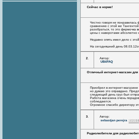
Сейчас в норме!
Честно говоря не понравилась
сравнению с этой же Тангентой 
разобраться, то это фирмочка 
цены с наворотами абсолютно не
Недавно опять имел дело с это
На сегодняшний день 08.03.12о
2
.
Автор:
UB4FAQ
Отличный интернет-магазин для
Приобрел в интернет-магазине "
но думаю это оправдано. Предла
следующий день груз был отпра
Работа магазина очень порадова
соблюдаются.
Огромное спасибо директору эт
3
.
Автор:
sebastjan perejra
Радиолюбители для радиолюбит