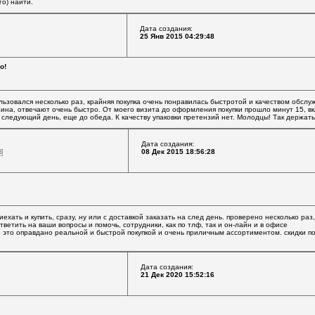
о) найти.
Дата создания:
25 Янв 2015 04:29:48
о!
ьзовался несколько раз, крайняя покупка очень понравилась быстротой и качеством обслу
зина, отвечают очень быстро. От моего визита до оформления покупки прошло минут 15, в
следующий день, еще до обеда. К качеству упаковки претензий нет. Молодцы! Так держать
Дата создания:
08 Дек 2015 18:56:28
иехать и купить, сразу, ну или с доставкой заказать на след день. проверено несколько ра
тветить на ваши вопросы и помочь, сотрудники, как по тлф, так и он-лайн и в офисе
 это оправдано реальной и быстрой покупкой и очень приличным ассортиментом. скидки по
Дата создания:
21 Дек 2020 15:52:16