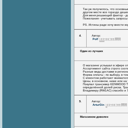
Так уж получилось, что основны
другом месте все гораздо дешевл
Для меня решающий фактор - дос
Пожелания - учитывать запросы
PS. Истины ради хочу внести ко
4
.
Автор:
Polf
Один из лучших
О магазине услышал в эфире от
Ассортимент сайта строго соот
Разные виды доставки в регионы
Форма оплаты - по выбору, в т
С клиентом работают вниматель
Цены, в основном, ниже или на 
Покупал трансивер KENWOOD TS
определённой долей риска. Тра
Владимиру (RW1AC) спасибо и 
5
.
Автор:
ArturGin
Магазином доволен