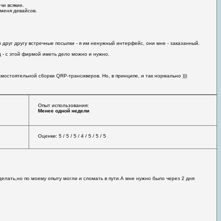
чи всякие.
меня девайсов.
 друг другу встречные посылки - я им ненужный интерфейс, они мне - заказанный.
д - с этой фирмой иметь дело можно и нужно.
остоятельной сборки QRP-трансиверов. Но, в принципе, и так нормально )))
Опыт использования:
Менее одной недели
Оценки: 5 / 5 / 5 / 4 / 5 / 5 / 5
делать,но по моему опыту могли и сломать в пути.А мне нужно было через 2 дня