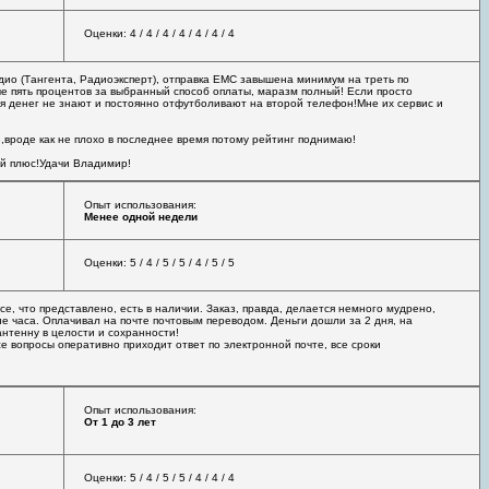
Оценки: 4 / 4 / 4 / 4 / 4 / 4 / 4
дио (Тангента, Радиоэксперт), отправка ЕМС завышена минимум на треть по
ые пять процентов за выбранный способ оплаты, маразм полный! Если просто
ия денег не знают и постоянно отфутболивают на второй телефон!Мне их сервис и
,вроде как не плохо в последнее время потому рейтинг поднимаю!
ой плюс!Удачи Владимир!
Опыт использования:
Менее одной недели
Оценки: 5 / 4 / 5 / 5 / 4 / 5 / 5
е, что представлено, есть в наличии. Заказ, правда, делается немного мудрено,
е часа. Оплачивал на почте почтовым переводом. Деньги дошли за 2 дня, на
нтенну в целости и сохранности!
е вопросы оперативно приходит ответ по электронной почте, все сроки
Опыт использования:
От 1 до 3 лет
Оценки: 5 / 4 / 5 / 5 / 4 / 4 / 4