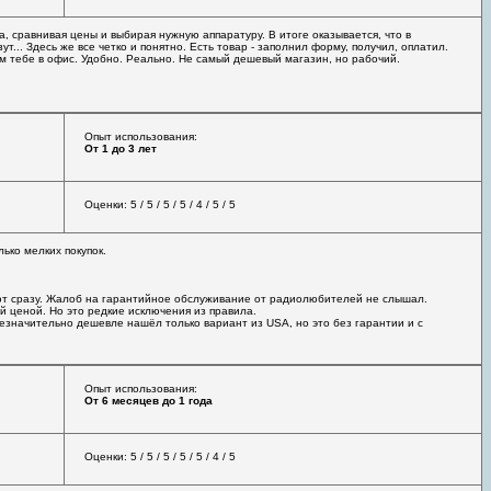
, сравнивая цены и выбирая нужную аппаратуру. В итоге оказывается, что в
т... Здесь же все четко и понятно. Есть товар - заполнил форму, получил, оплатил.
ом тебе в офис. Удобно. Реально. Не самый дешевый магазин, но рабочий.
Опыт использования:
От 1 до 3 лет
Оценки: 5 / 5 / 5 / 5 / 4 / 5 / 5
ько мелких покупок.
ют сразу. Жалоб на гарантийное обслуживание от радиолюбителей не слышал.
й ценой. Но это редкие исключения из правила.
езначительно дешевле нашёл только вариант из USA, но это без гарантии и с
Опыт использования:
От 6 месяцев до 1 года
Оценки: 5 / 5 / 5 / 5 / 5 / 4 / 5