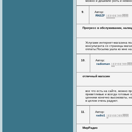
можно и дешевле (хоть и немног
9
.
Автор:
RN3ZF
Прогресс в обслуживании, налиц
Услугами интернет-магазина пол
консультанта со страницы мага
оплаты.Посылка ушла ко мне на 
10
.
Автор:
radioman
отличный магазин
все что есть на сайте, можно пр
приветливые и всегда готовые о
ценники конечно высоковаты, но
в целом очень радуют.
11
.
Автор:
radio1
МирРадио