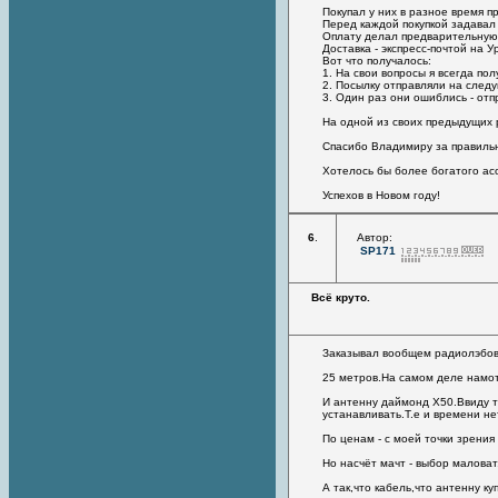
Покупал у них в разное время п
Перед каждой покупкой задавал
Оплату делал предварительную
Доставка - экспресс-почтой на У
Вот что получалось:
1. На свои вопросы я всегда по
2. Посылку отправляли на след
3. Один раз они ошиблись - отп
На одной из своих предыдущих 
Спасибо Владимиру за правильн
Хотелось бы более богатого ас
Успехов в Новом году!
6
.
Автор:
SP171
Всё круто.
Заказывал вообщем радиолэбовс
25 метров.На самом деле намот
И антенну даймонд X50.Ввиду то
устанавливать.Т.е и времени не
По ценам - с моей точки зрения
Но насчёт мачт - выбор маловат.
А так,что кабель,что антенну ку