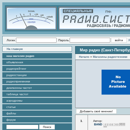
Логин
Пароль
На главную
Мир радио (Санкт-Петербу
наш магазин радио
Начало
»
Магазины радиотехники
объявления
радиорейтинг
радиостанции
радиоприемники
диапазоны частот
таблица частот
аэродромы
статьи
файлы
форум
1
.
Автор:
BAND