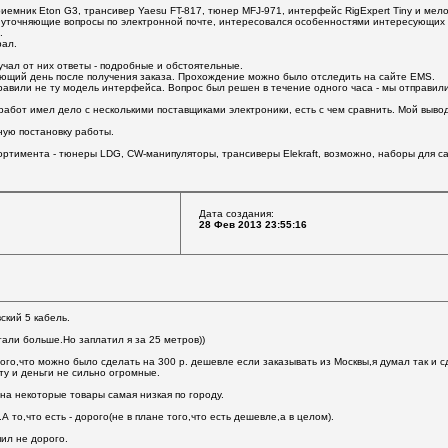
риемник Eton G3, трансивер Yaesu FT-817, тюнер MFJ-971, интерфейс RigExpert Tiny и мело
 уточняющие вопросы по электронной почте, интересовался особенностями интересующих 
.
рал.
лучал от них ответы - подробные и обстоятельные.
ующий день после получения заказа. Прохождение можно было отследить на сайте EMS.
равили не ту модель интерфейса. Вопрос был решен в течение одного часа - мы отправили
работ имел дело с несколькими поставщиками электроники, есть с чем сравнить. Мой выво
ую постановку работы.
ортимента - тюнеры LDG, CW-манипуляторы, трансиверы Elekraft, возможно, наборы для сам
Дата создания:
28 Фев 2013 23:55:16
кий 5 кабель.
али больше.Но заплатил я за 25 метров))
го,что можно было сделать на 300 р. дешевле если заказывать из Москвы,я думал так и с
ту и деньги не сильно огромные.
 на некоторые товары самая низкая по городу.
А то,что есть - дорого(не в плане того,что есть дешевле,а в целом).
пил не дорого.