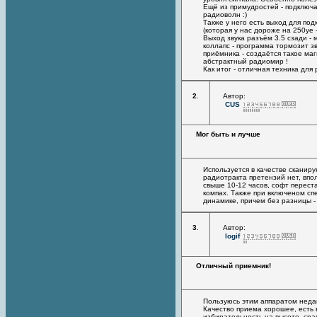
Ещё из примудростей - подключа
радиоволн :)
Также у него есть выход для п
(которая у нас дороже на 250уе 
Выход звука разъём 3.5 сзади - 
коллапс - программа тормозит з
приёмника - создаётся такое ма
абстрактный радиомир !
Как итог - отличная техника для
2
.
Автор:
CUS
Мог быть и лучше
Используется в качестве сканир
радиотракта претензий нет, вп
свыше 10-12 часов, софт перест
компах. Также при включеном сп
динамике, причем без разницы -
3
.
Автор:
logif
Отличный приемник!
Пользуюсь этим аппаратом неда
Качество приема хорошее, есть 
избирательность на высоте, сра