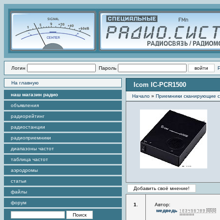
Логин
Пароль
На главную
Icom IC-PCR1500
наш магазин радио
Начало
»
Приемники сканирующие 
объявления
радиорейтинг
радиостанции
радиоприемники
диапазоны частот
таблица частот
аэродромы
статьи
файлы
форум
1
.
Автор:
медведь