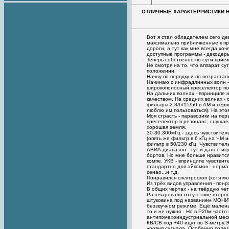
ОТЛИЧНЫЕ ХАРАКТЕРРИСТИКИ Н
Вот я стал обладателем сего де
максимально приближённые к пр
дороги, а тут как мне всегда хо
доступные программы - декодер
Теперь собственно по сути приё
Не смотря на то, что аппарат су
положении.
Начну по порядку и по возрастан
Начинаю с инфрадлинных волн - 
широкополосный преселектор по
На дальних волнах - впринципе н
качеством. На средних волнах - с
фильтры 2.8/6/15/50 в АМ и пер
люблю им пользоваться). На это
Моя страсть - паравозики на пер
преселектор в резонанс, слушае
хорошая земля.
30-30.300мГц - здесь чувствите
(опять же фильтр в 6 кГц на ЧМ 
фильтр в 50/230 кГц. Чувствител
АВИА диапазон - тут и далее иг
бортов. Но мне больше нравится
компе. УКВ - впринципе чувствит
стандартно для айкомов - норма
сенао...и т.д.
Понравился спектроскоп (хотя м
Из трёх видов управления - пон
В общих чертах - на твёрдую че
Разочаровало отсутствие второг
штуковина под названием МОНИТО
беззвучном режиме. Ещё маленьк
то и не нужно . Но в Р20м часто
антипомехоиндустриальной месн
КВ/СВ под +40 идут по S-метру
уровня сигнала. Особенно полез