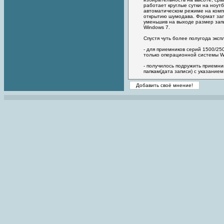
работает круглые сутки на ноут
автоматическом режиме на компь
открытию шумодава. Формат зап
уменьшив на выходе размер зап
Windows 7.
Спустя чуть более полугода эксп
- для приемников серий 1500/2
только операционной системы Wi
- получилось подружить приемни
папкам(дата записи) с указание