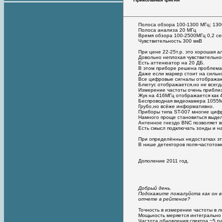
Полоса обзора 100-1300 МГц; 13
Полоса анализа 20 МГц
Время обзора 100-2500МГц 0,2 се
Чувствительность 300 мкВ
При цене 22-25т.р. это хорошая а
Довольно неплохая чувствительно
Есть аттенюатор на 20 ДБ.
В этом приборе решена проблема 
Даже если маркер стоит на сильно
Все цифровые сигналы отображаю
Блютус отображается,но не всегд
Измерение частоты очень приблиз
Жук на 416МГц отображается как 
Беспроводная видеокамера 1055М
Грубо,но всёже информативно.
Приборы типа ST-007 многие цифр
Намного проще становиться выдел
Антенное гнездо BNC позволяет в
Есть смысл подключать зонды и н
При определённых недостатках это
В нише детекторов поля-частотом
Дополение 2011 год.
Добрый день.
Подскажите пожалуйста как он в
отчете в рейтенге?
Точность в измерении частоты в л
Мощьность меряется интегрально в
Частота обновления спектра ~5 ра