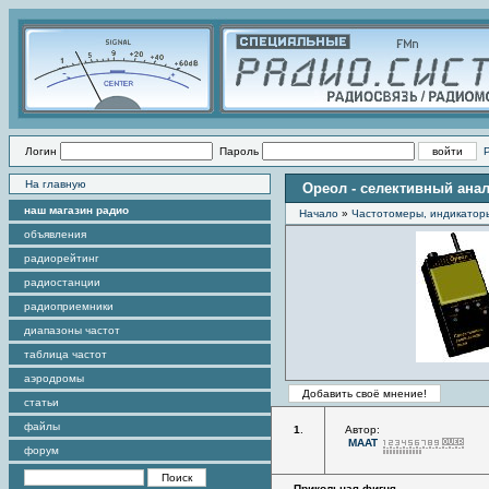
Логин
Пароль
На главную
Ореол - селективный ана
наш магазин радио
Начало
»
Частотомеры, индикатор
объявления
радиорейтинг
радиостанции
радиоприемники
диапазоны частот
таблица частот
аэродромы
статьи
файлы
1
.
Автор:
MAAT
форум
Прикольная фигня