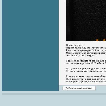
Слева направо:
Первая палка х.з. что, потом сигн
Расстояние примерно 3.5 метра, п
Можно нажать на валкодер и покру
Экран при этом замирает.
Сразу за сигналом от звонка две 
потом одна короткая 1820 - база 
По сути прибор принадлежит к ниш
Что-то с точностью до мегагерц -
Есть нарекания к эргономике (Выс
Ну и к качеству некоторых деталей
Прибор из первых десятков, може