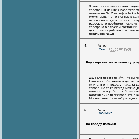
Я этот рынок никогда ненавидел,
телефон, и из них 4 раза телеф
павильоне №12 телефон Nokia N93
может быть что то с сетью в дан
непоявилась, тут же я поехал о
рассказал о проблеме, после че
телефона в рабочем состоянии, 
дают, тоесть работают полность
павильоне №12!!!
4
.
Автор:
Стас
Надо заранее знать зачем туда и
Да, если просто прийти чтобы по
Палатка с р/л техникой до сих 
купить, и они подвезут часа за 
товаре, но тоже всегда можно до
железа - все работает, брака не
ржавчиной (для тех паял, кто в р
Москве таких "помоек" раз-два и
5
.
Автор:
MOLNIYA
По поводу помойки