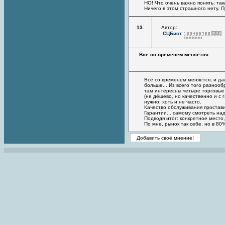
НО! Что очень важно понять: та
Ничего в этом страшного нету. 
13
.
Автор:
СЦБист
Всё со временем меняется...
Всё со временем меняется, и да
больше... Из всего того разнооб
там интересны четыре торговые 
(не дёшево, но качественно и с 
нужно, хоть и не часто.
Качество обслуживания простави
Гарантии... самому смотреть над
Подводя итог: конкретное место,
По мне, рынок так себе, но в 80