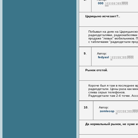
000
Царицыно исчезает?..
Побывал на днях на Царицынском
радиодеталями, радиокабелями 
продаже "левых" мобильников. П
с табличками "радиодетали прод
9
.
Автор:
fedyasl
Рынок отстой.
Короче был я там в последнее в
радиодетали. Цены раза как мин
слива серых телефонов.
Радиодетали там 2-4 точки. Асс
10
.
Автор:
zemlecop
Да нормальный рынок, не хуже и