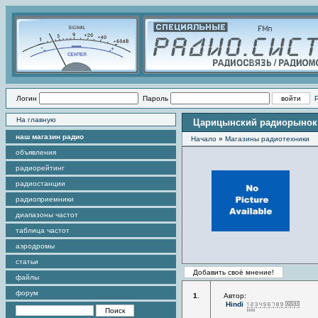
Логин
Пароль
На главную
Царицынский радиорынок
наш магазин радио
Начало
»
Магазины радиотехники
объявления
радиорейтинг
радиостанции
радиоприемники
диапазоны частот
таблица частот
аэродромы
статьи
файлы
форум
1
.
Автор:
Hindi