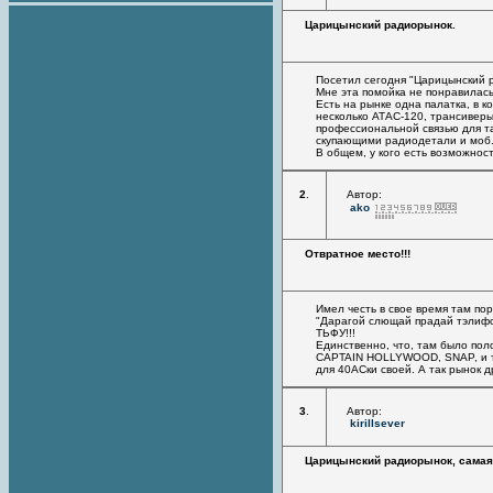
Царицынский радиорынок.
Посетил сегодня "Царицынский 
Мне эта помойка не понравилась
Есть на рынке одна палатка, в к
несколько АТАС-120, трансиверы 
профессиональной связью для та
скупающими радиодетали и моб
В общем, у кого есть возможност
2
.
Автор:
ako
Отвратное место!!!
Имел честь в свое время там пор
"Дарагой слющай прадай тэлифон
ТЬФУ!!!
Единственно, что, там было пол
CAPTAIN HOLLYWOOD, SNAP, и так
для 40АСки своей. А так рынок д
3
.
Автор:
kirillsever
Царицынский радиорынок, самая