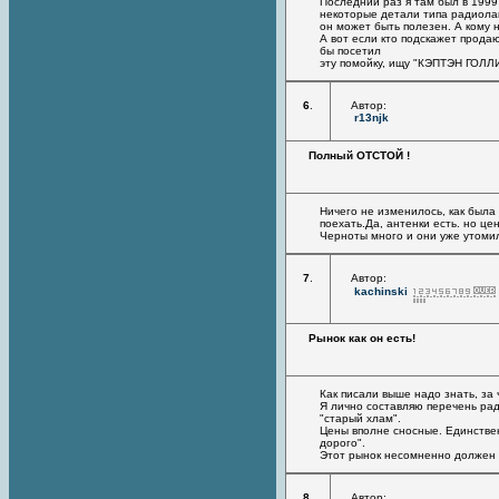
Последний раз я там был в 1999 
некоторые детали типа радиолам
он может быть полезен. А кому н
А вот если кто подскажет прода
бы посетил
эту помойку, ищу "КЭПТЭН ГОЛЛ
6
.
Автор:
r13njk
Полный ОТСТОЙ !
Ничего не изменилось, как была
поехать.Да, антенки есть. но цен
Черноты много и они уже утомил
7
.
Автор:
kachinski
Рынок как он есть!
Как писали выше надо знать, за
Я лично составляю перечень рад
"старый хлам".
Цены вполне сносные. Единстве
дорого".
Этот рынок несомненно должен 
8
.
Автор: