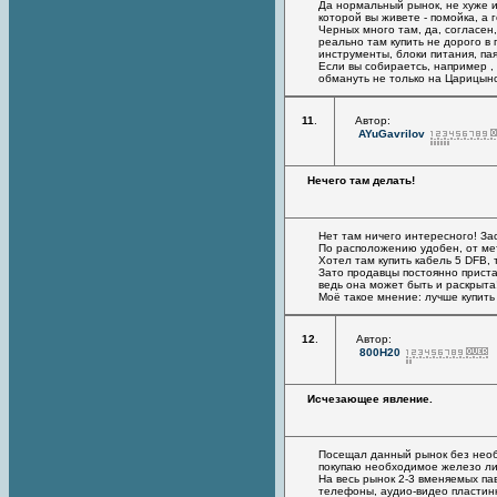
Да нормальный рынок, не хуже и 
которой вы живете - помойка, а г
Черных много там, да, согласен,
реально там купить не дорого в
инструменты, блоки питания, пая
Если вы собираетсь, например , 
обмануть не только на Царицынс
11
.
Автор:
AYuGavrilov
Нечего там делать!
Нет там ничего интересного! За
По расположению удобен, от мет
Хотел там купить кабель 5 DFB, 
Зато продавцы постоянно пристав
ведь она может быть и раскрыта
Моё такое мнение: лучше купить
12
.
Автор:
800H20
Исчезающее явление.
Посещал данный рынок без необх
покупаю необходимое железо ли
На весь рынок 2-3 вменяемых па
телефоны, аудио-видео пластинк