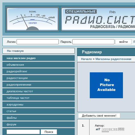
Логин
Пароль
На главную
Радиомир
наш магазин радио
Начало
»
Магазины радиотехники
объявления
радиорейтинг
радиостанции
радиоприемники
диапазоны частот
таблица частот
аэродромы
статьи
файлы
форум
1
.
Автор:
al7