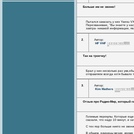
Больше им не звоню!
Пытался заказать у них Yaesu V
Перезваниваю, "Вы знаете у нас 
завтра- никакой информации, пе
2
.
Автор:
HF VHF
Так на троечку!
Брал у них несколько раз укв,о
отправляли всегда хотя бывало 
3
.
Автор:
Kim Mathers
Отзыв про Радио-Мир, который rad
Голимые перекупы. Которые еще 
сказали, что надо 10 минут, и з
С тех пор больше никто не звони
В общем, единицы везде, кроме