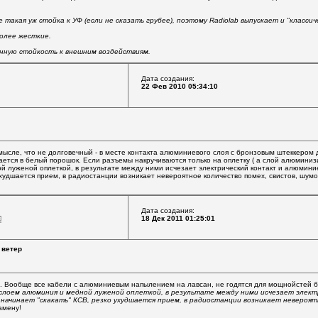
 такая уж стойка к УФ (если не сказать грубее), поэтому Radiolab выпускает и "классич
олее жесткие.
нную стойкость к внешним воздействиям.
Дата создания:
22 Фев 2010 05:34:10
мысле, что не долговечный - в месте контакта алюминиевого слоя с бронзовым штеккером 
ается в белый порошок. Если разъемы накручиваются только на оплетку ( а слой алюминиз
 луженой оплеткой, в результате между ними исчезает электрический контакт и алюмини
ухудшается прием, в радиостанции возникает невероятное количество помех, свистов, шумов
Дата создания:
18 Дек 2011 01:25:01
 ветер
 Вообще все кабели с алюминиевым напылением на лавсан, не годятся для мощнойстей бо
слоем алюминия и медной луженой оплеткой, в результате между ними исчезает элек
я начинает "скакать" КСВ, резко ухудшается прием, в радиостанции возникает невероят
амену!