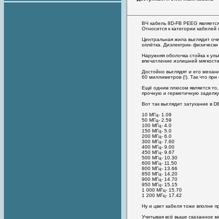
ВЧ кабель 8D-FB PEEG является
Относится к категории кабелей 
Центральная жила выглядит оче
оплётка. Диэлектрик- физическ
Наружняя оболочка стойка к ул
впечатление излишней мягкости 
Достойно выглядят и его механ
60 миллиметров (!). Так что при
Ещё одним плюсом является то,
прочную и герметичную заделку
Вот так выглядит затухание в D
10 МГц- 1.09
50 МГц- 2.59
100 МГц- 4.0
150 МГц- 5.0
200 МГц- 6.0
300 МГц- 7.60
400 МГц- 9.00
450 МГц- 9.67
500 МГц- 10.30
600 МГц- 11.50
800 МГц- 13.66
850 МГц- 14.20
900 МГц- 14.70
950 МГц- 15.15
1 000 МГц- 15.70
1 200 МГц- 17.42
Ну и цвет кабеля тоже вполне п
Учитывая всё выше сказанное мо