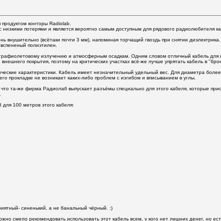
 продуктом конторы Radiolab.
с низкими потерями и является вероятно самым доступным для рядового радиолюбителя каб
нь внушительно (всётаки почти 3 мм), напоминая торчащий гвоздь при снятии диэлектрика
и вспененый полиэтилен.
ьтрафиолетовому излучению и атмосферным осадкам. Одним словом отличный кабель для 
внешнего покрытия, поэтому на критических участках всё-же лучше упрятать кабель в "бр
ические характеристики. Кабель имеет незначительный удельный вес. Для диаметра более 
 его прокладке не возникает каких-либо проблем с изгибом и вписыванием в углы.
 что та-же фирма Радиолаб выпускает разъёмы специально для этого кабеля, которые прио
.
B для 100 метров этого кабеля:
риятный- синенький, а не банальный чёрный. :)
жно смело рекомендовать использовать этот кабель всем, у кого нет лишних денег, но ес