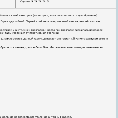
Оценки: 5 / 5 / 5 / 5 / 5
елем из этой категории (как по цене, так и по возможности приобретения).
. Экран двуслойный. Первый слой метализированный лавсан, второй- плотная
наружной и внутренней прокладки. Правда при прокладке сложилось некоторое
оню" дабы уберечься от перетирания оболочки.
11 миллиметров, данный кабель дупускает многократный изгиб с радиусом всего в
бретаются там-же, где и кабель. Что обеспечивает качественную, механически
ть желание не потерять всё усиление антенны в кабеле.