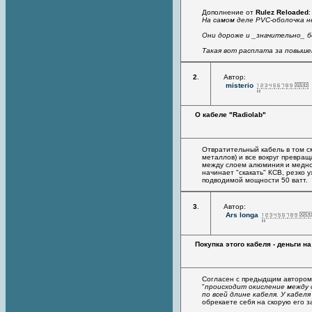
Дополнение от
Rulez Reloaded
:
На самом деле PVC-оболочка не
Они дороже и _значительно_ б
Такая вот расплата за повыше
2
.
Автор:
misterio
О кабеле "Radiolab"
Отвратительный кабель в том с
металлов) и все вокруг превращ
между слоем алюминия и медной
начинает "скакать" КСВ, резко 
подводимой мощности 50 ватт.
3
.
Автор:
Ars longa
Покупка этого кабеля - деньги на
Согласен с предыдщим автором.
"
происходит окисление между 
по всей длине кабеля. У кабел
обрекаете себя на скорую его з