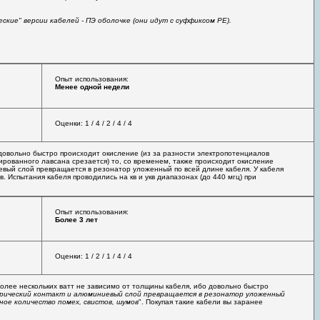
еские" версии кабелей - ПЭ оболочке (они идут с суффиксом PE).
Опыт использования:
Менее одной недели
Оценки: 1 / 4 / 2 / 4 / 4
довольно быстро происходит окисление (из за разности электропотенциалов
ированного лавсана срезается) то, со временем, также происходит окисление
евый слой превращается в резонатор уложенный по всей длине кабеля. У кабеля
. Испытания кабеля проводились на кв и укв диапазонах (до 440 мгц) при
Опыт использования:
Более 3 лет
Оценки: 1 / 2 / 1 / 4 / 4
лее нескольких ватт не зависимо от толщины кабеля, ибо довольно быстро
трический контакт и алюминиевый слой превращается в резонатор уложенный
ное количество помех, свистов, шумов
". Покупая такие кабели вы заранее