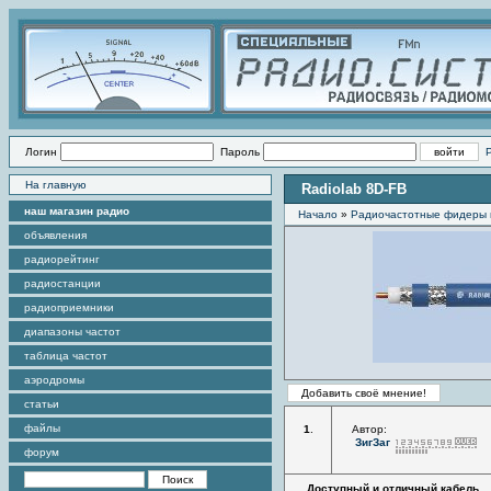
Логин
Пароль
На главную
Radiolab 8D-FB
наш магазин радио
Начало
»
Радиочастотные фидеры 
объявления
радиорейтинг
радиостанции
радиоприемники
диапазоны частот
таблица частот
аэродромы
статьи
файлы
1
.
Автор:
ЗигЗаг
форум
Доступный и отличный кабель