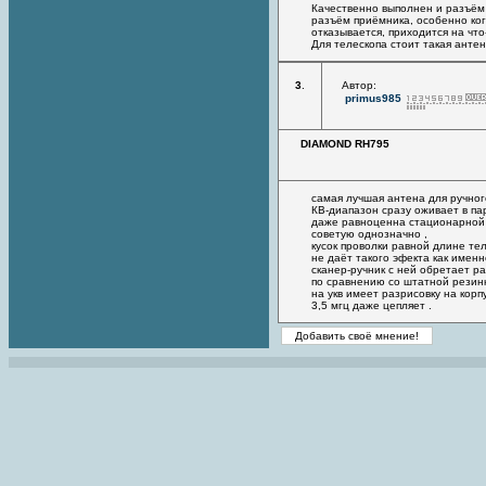
Качественно выполнен и разъём 
разъём приёмника, особенно ког
отказывается, приходится на что
Для телескопа стоит такая анте
3
.
Автор:
primus985
DIAMOND RH795
самая лучшая антена для ручног
КВ-диапазон сразу оживает в пар
даже равноценна стационарной 
советую однозначно ,
кусок проволки равной длине те
не даёт такого эфекта как имен
сканер-ручник с ней обретает р
по сравнению со штатной резинк
на укв имеет разрисовку на кор
3,5 мгц даже цепляет .