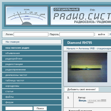
Логин
Пароль
На главную
Diamond RH795
наш магазин радио
Начало
»
Антенны УКВ - стационар
объявления
радиорейтинг
радиостанции
радиоприемники
диапазоны частот
таблица частот
аэродромы
статьи
файлы
1
.
Автор:
Вихрь
форум
Хороший телескоп