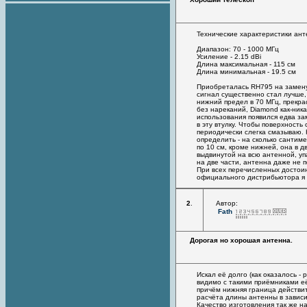
Технические характеристики ант
Диапазон: 70 - 1000 МГц
Усиление - 2.15 dBi
Длина максимальная - 115 см
Длина минимальная - 19.5 см
Приобреталась RH795 на замену
сигнал существенно стал лучше,
нижний предел в 70 МГц, прекра
без нареканий, Diamond как-ника
использования появился едва з
в эту втулку. Чтобы поверхност
периодически слегка смазываю. 
определить - на сколько сантиме
по 10 см, кроме нижней, она в 
выдвинутой на всю антенной, уп
на две части, антенна даже не по
При всех перечисленных достоин
официального дистрибьютора я з
2
.
Автор:
Fath
Дорогая но хорошая антенна.
Искал её долго (как оказалось - 
видимо с такими приёмниками её
причём нижняя граница действи
расчёта длины антенны в зависи
Качество изготовления так же н