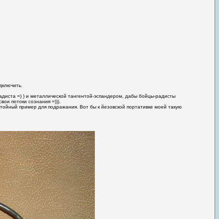
дключить.
адиста =) ) и металлической тангентой-эспандером, дабы бойцы-радисты
ои потоки сознания =))).
стойный пример для подражания. Вот бы к йезовской портативке моей такую