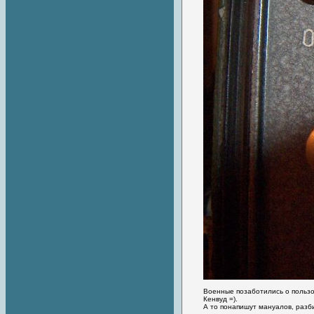
Военные позаботились о пользо
Кенвуд =).
А то понапишут мануалов, разби