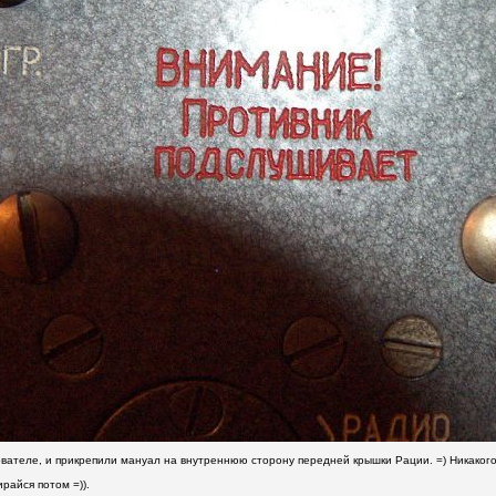
вателе, и прикрепили мануал на внутреннюю сторону передней крышки Рации. =) Никакого
райся потом =)).