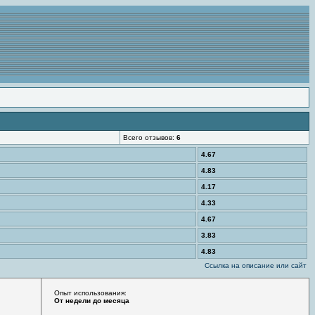
Всего отзывов:
6
4.67
4.83
4.17
4.33
4.67
3.83
4.83
Ссылка на описание или сайт
Опыт использования:
От недели до месяца