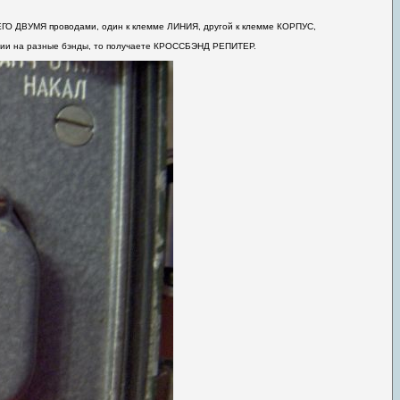
СЕГО ДВУМЯ проводами, один к клемме ЛИНИЯ, другой к клемме КОРПУС,
Рации на разные бэнды, то получаете КРОССБЭНД РЕПИТЕР.