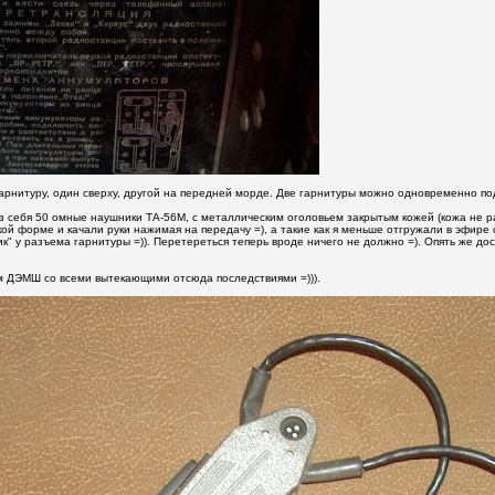
гарнитуру, один сверху, другой на передней морде. Две гарнитуры можно одновременно по
з себя 50 омные наушники ТА-56М, с металлическим оголовьем закрытым кожей (кожа не р
й форме и качали руки нажимая на передачу =), а такие как я меньше отгружали в эфире св
" у разъема гарнитуры =)). Перетереться теперь вроде ничего не должно =). Опять же до
 ДЭМШ со всеми вытекающими отсюда последствиями =))).