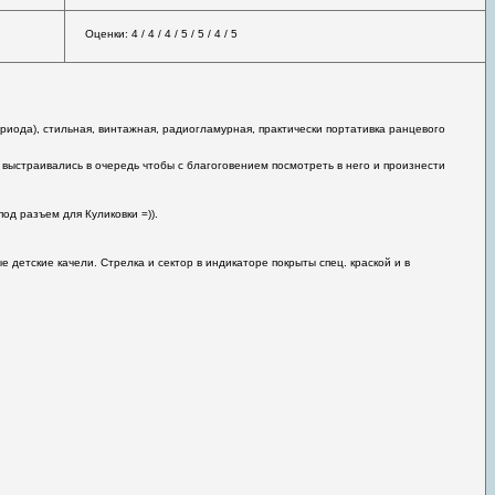
Оценки: 4 / 4 / 4 / 5 / 5 / 4 / 5
иода), стильная, винтажная, радиогламурная, практически портативка ранцевого
 выстраивались в очередь чтобы с благоговением посмотреть в него и произнести
од разъем для Куликовки =)).
 детские качели. Стрелка и сектор в индикаторе покрыты спец. краской и в