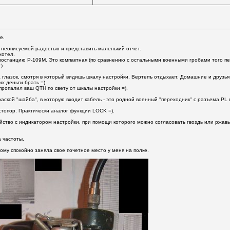
е.
 неописуемой радостью и представить маленький отчет.
хотел.
останцию Р-109М. Это компактная (по сравнению с остальными военными гробами того пер
)
 глазок, смотря в который видишь шкалу настройки. Вертепъ отдыхает. Домашние и друзья
их деньги брать =)
пропалил ваш QTH по свету от шкалы настройки =).
аской "шайба", в которую входит кабель - это родной военный "переходник" с разъема PL п
 стопор. Практически аналог функции LOCK =).
ство с индикатором настройки, при помощи которого можно согласовать гвоздь или ржавые
 частоты.
тому спокойно заняла свое почетное место у меня на полке.