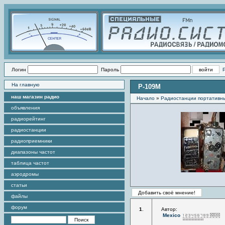
Логин
Пароль
На главную
Р-109М
наш магазин радио
Начало
»
Радиостанции портативн
объявления
радиорейтинг
радиостанции
радиоприемники
диапазоны частот
таблица частот
аэродромы
статьи
файлы
форум
1
.
Автор:
Mexico