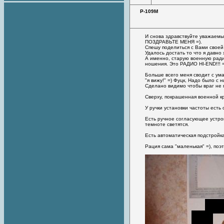
Р-109М
И снова здравствуйте уважаемы
ПОЗДРАВЬТЕ МЕНЯ =).
Спешу поделиться с Вами своей
Удалось достать то что я давно 
А именно, старую военную ради
ношения. Это РАДИО HI-END!!! =
Больше всего меня сводит с ума
"я вижу!" =) Фуцк, Надо было с н
Сделано видимо чтобы враг не 
Сверху, покрашенная военной кр
У ручки установки частоты есть
Есть ручное согласующее устрой
темноте светятся.
Есть автоматическая подстройка
Рация сама "маленькая" =), поэ