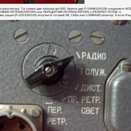
транслятора. Т.е словно две motorola gm-300, берете две Р-109М/105/108 соединяете В
РИЕМНИК РЕТРАНСЛЯТОРА или ПЕРЕДАТЧИК РЕТРАНСЛЯТОРА и РЕПИТЕР ГОТОВ =).
 у вас рация (Р-105/108/109) получаете готовый КВ, СиБи или LOWBAND репитер. А если 