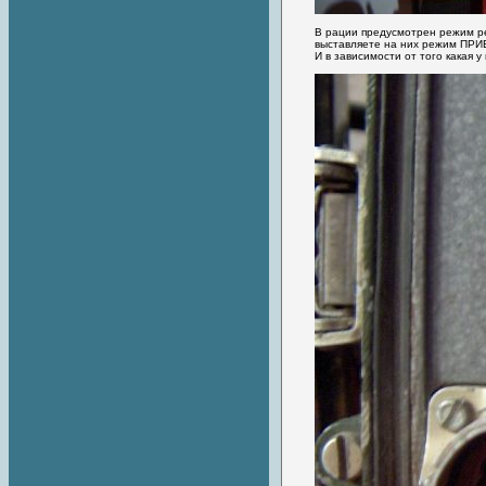
В рации предусмотрен режим ре
выставляете на них режим П
И в зависимости от того какая