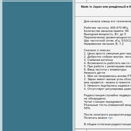
Made in Japan или рождённый в К
Для начала опишу его технически
Рабочие частоты: 400-470 МГц
Количество каналов памяти: 99
Выходная мощность, Вт: до 5
Переключение уровня мощности:
Шаг частотной сетки, кГц: 5/10/1
Напряжение питания, В: 7,2
Сначало о плюсах:
1. Цена просто смешная для так
2. Добротно собран внутри, чего
3. Съёмная антенна
4. Возможность работать как со
5. При работе с репитерами мож
6. Ввод частоты с клавиатуры
Немного дёгтя:
1. Мне не понравилась кнопка РТ
2. Экран имеет малые углы обзо
мне нравится - можно в темноте
3. Немного подтёрлись надписи 
4. Отсутствует регулировка шум
Радиостанция случайно подверга
не обнарудено.
Чутьё станции порадовало.
Реальные тесты измерений мощно
50%.
После нехитрого раскрытия ради
Почитать можно
тут
.
В общем отличная радиостанция