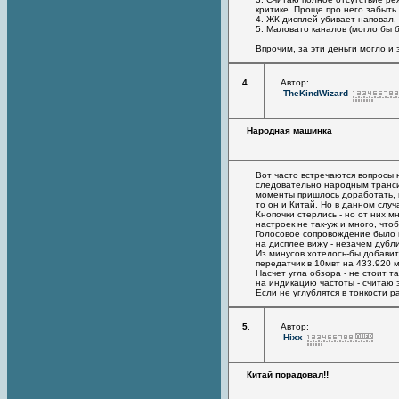
критике. Проще про него забыть
4. ЖК дисплей убивает наповал.
5. Маловато каналов (могло бы 
Впрочим, за эти деньги могло и 
4
.
Автор:
TheKindWizard
Народная машинка
Вот часто встречаются вопросы н
следовательно народным трансив
моменты пришлось доработать, 
то он и Китай. Но в данном случ
Кнопочки стерлись - но от них м
настроек не так-уж и много, что
Голосовое сопровождение было мн
на дисплее вижу - незачем дубли
Из минусов хотелось-бы добави
передатчик в 10мвт на 433.920
Насчет угла обзора - не стоит т
на индикацию частоты - считаю
Если не углублятся в тонкости 
5
.
Автор:
Hixx
Китай порадовал!!