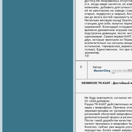
дЁгтя:)) Не понравилось отсутcт
(т.е. когда аккум загнётся, не 
немножко, добавить для сочност
её по умолчанию на заводе став
открыл, подкрутил и закрыл). Б
как до мозга костей сканеристу 
Несколько месяцев назад Уралец
станцию для себя, попутно поре
шарманкой. Благодаря сотрудни
времени диковинные игрушки ока
подстроена девиация, после чег
одинаковым. Самая первая К4АТ,
двух, которые приехали из Перв
исключительно на сигналы мощных
остальном, <прекрасная_маркиза
только). Единственное, что при
экземпляр.
73!
7
.
Автор:
MasterOleg
KENWOOD TK-K4AT - Достойный вы
Не буду повторятся, согласен п
От себя добавлю:
Рация TK-K4AT действительно им
звука с микрофона. Причина это
звуковая канавка не загермитиз
резиновой оболочкой микрофона 
дополнительный прорез в резин
После такой доработки качество 
начнет проникать и микрофон бы
Конечно, сейчас уже вышла улу
передатчик, более емкий аккуму