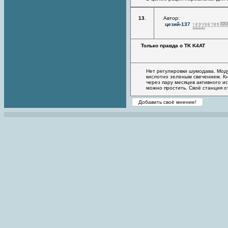
13
.
Автор:
цезий-137
Только правда о TK K4AT
Нет регулировки шумодава. Моду
кислотно зеленым свечением. Кн
через пару месяцев активного и
можно простить. Своё станция 