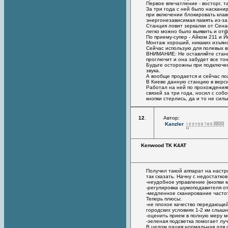
Первое впечатление - восторг, т
За три года с ней было насканир
при включении блокировать клав
энергонезависимая память из-за
Станция ловит зеркалки от Сена
легко можно было выявить и отф
По приему-супер - Айком 211 и 
Монтаж хороший, никаких изъян
Сейчас использую для полевых в
ВНИМАНИЕ: Не оставляйте станц
проглючит и она забудет все тон
Будьте осторожны при подключен
звука.
А вообще продается и сейчас по
В Киеве данную станцию в верси
Работал на ней по прохождения
связей за три года, носил с соб
кнопки стерлись, да и то не силь
12
.
Автор:
Kanzler
Kenwood TK K4AT
Получил такой аппарат на настро
так сказать. Начну с недостатков
-неудобное управление (кнопки 
-регулировка шумоподавителя от
-медленное сканирование часто
Теперь плюсы:
-не плохое качество передающей
городских условиях 1-2 км слыш
-оценить прием в полную меру м
-зеленая подсветка помогает л
В целом рация нормальная для с