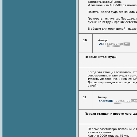
заряжать каждый день.
И главное - за 400-500 рэ можн
Память - забил туда все каналы
Громкость - отличная. Передача 
лучше на ветру и прочих естест
В общем для моих целей - подхо
10
.
Автор:
ASH
Первые китаенвуды
Когда эта станция появилась, эт
современных китаенвудов немног
тупость управления, и невнятный
До сих пор иногда использую эт
емкий.
11
.
Автор:
andreu85
Первая станция и просто легенд
Первые экземпляры попали мне в 
ничего не имел.
Купил в 2009 году за 45 у.е.