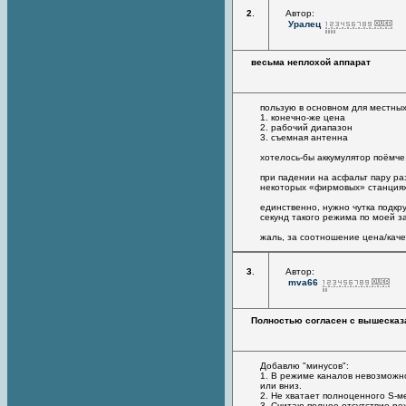
2
.
Автор:
Уралец
весьма неплохой аппарат
пользую в основном для местных 
1. конечно-же цена
2. рабочий диапазон
3. съемная антенна
хотелось-бы аккумулятор поёмче
при падении на асфальт пару раз
некоторых «фирмовых» станциях
единственно, нужно чутка подкр
секунд такого режима по моей з
жаль, за соотношение цена/качес
3
.
Автор:
mva66
Полностью согласен с вышеска
Добавлю "минусов":
1. В режиме каналов невозможн
или вниз.
2. Не хватает полноценного S-м
3. Считаю полное отсутствие ре