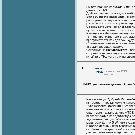
Ну вот, больше полугода у меня 
диапазон TRX.
Действительно, цена для такой
380-519 (после раскрытия), 5 ва
разобраться) сопровождение, съе
раздельные тоны на прием пере
Сборка автоматическая и доволь
временем не темнеет, не треска
К минусам я бы отнес аккумулят
то - хлопнул маленько и расплав
предусмотреть пак для АА. Буду
Слабенькая динамика и склонност
Трещал-верещал, короче.
Соглашусь с
TheKindWizard
- во
отправить на веточку с этим зам
путайте с TH.. хоть та и понаво
6
.
Автор:
Pirat
IMHO, достойный девайс. А тем б
Как сказал ув.
Добрый_Волшебн
приобрести портативку не такого
- это качество звучания. В сра
наличии малого уровня собствен
ощутимым - казалось, что у ТК-
воспроизводил передаваемую чел
удалённые санции, оба моих ск
мощности (1 или 5 W), что оказ
и более дальних (с питерскими 
особенно "раскрытость" станции
дисплея мне тоже понравилось -