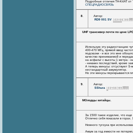
Подробные отличия TH-K4AT от 
СПЕЦРАДИОСВЯЗЬ
8
.
Автор:
RD9 001 SV
UHF трансивер почти по цене LP
Использую эту радиостанцию чуть
400-470 МГц, прямой ввод часто
подсказки - и все это мне обошл
качество принимаемой и переда
на асфальт с высоты 1 метра - 
- никаких последствий, кроме за
А теперь минусы: отсуствуют S-
нестандартный аккумулятор.
Но эти минусы перекрываются пл
9
.
Автор:
SShura
МОлодцы китайцы.
За 1500 такое изделие, что ещ
Отлично себя показали в горах.
Немного тугоуха при использова
Аккум за год емкости не потерял