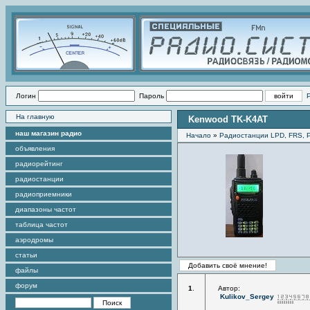
Логин
Пароль
На главную
Kenwood TK-K4AT
наш магазин радио
Начало
»
Радиостанции LPD, FRS,
объявления
радиорейтинг
радиостанции
радиоприемники
диапазоны частот
таблица частот
аэродромы
статьи
файлы
форум
1
.
Автор:
Kulikov_Sergey