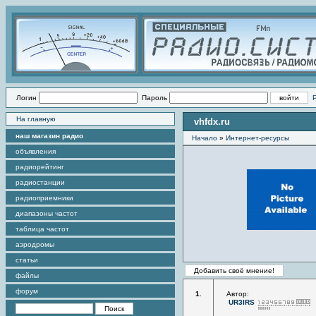
Логин
Пароль
На главную
vhfdx.ru
наш магазин радио
Начало
»
Интернет-ресурсы
объявления
радиорейтинг
радиостанции
радиоприемники
диапазоны частот
таблица частот
аэродромы
статьи
файлы
форум
1
.
Автор:
UR3IRS