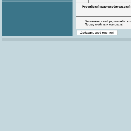
Российский радиолюбительский
Высококлассный радиолюбитель
Прошу любить и жаловать!