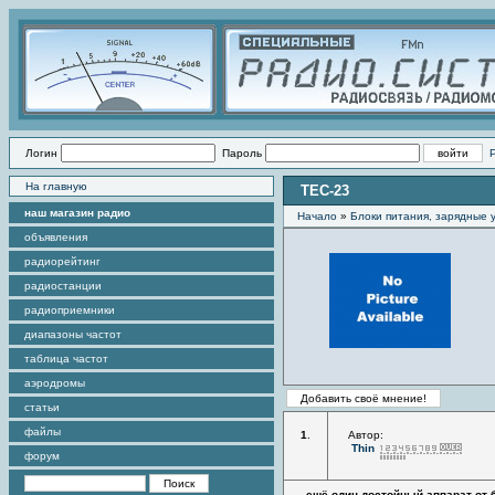
Логин
Пароль
На главную
ТЕС-23
наш магазин радио
Начало
»
Блоки питания, зарядные 
объявления
радиорейтинг
радиостанции
радиоприемники
диапазоны частот
таблица частот
аэродромы
статьи
файлы
1
.
Автор:
Thin
форум
ещё один достойный аппарат от 