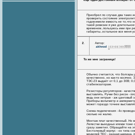
Приобрел по случаю два таких 
проверить состояние электролит
годов-имели емкость не то,что
такой ревизии я уже длительное
временем..пользуюсь ими при р
габариты..остальное все меня ус
2
.
Автор:
akhnod
То же мне заграница!
Обычно считается, что болгары 
качественно, но как-то косячно. 
ТЭС-23 выдаёт от 0,1 до 30В; 0
стабилизаторам.
Резисторы регуляторов - качест
выставлять. Ручки без рисок - п
ведь они хитрые - аж цанговый 
Приборы вольтметр и амперметр
может гораздо точнее выставлят
Схема подключения - 4х проводна
сколько не жалко.
Монтаж плат качественный. Но во
Лепестки выходных клемм тоже оч
сразу заметил. Обращайте на эт
Бестолковый корпус - он типа со
моделей ТЕС - разная ширина. И