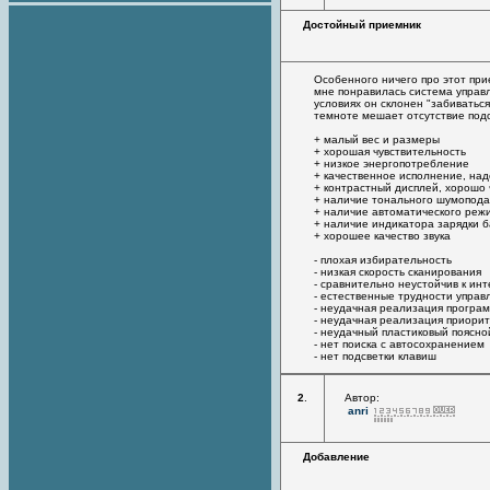
Достойный приемник
Особенного ничего про этот при
мне понравилась система управл
условиях он склонен "забиватьс
темноте мешает отсутствие подс
+ малый вес и размеры
+ хорошая чувствительность
+ низкое энергопотребление
+ качественное исполнение, на
+ контрастный дисплей, хорошо
+ наличие тонального шумопода
+ наличие автоматического ре
+ наличие индикатора зарядки 
+ хорошее качество звука
- плохая избирательность
- низкая скорость сканирования
- сравнительно неустойчив к и
- естественные трудности упра
- неудачная реализация програ
- неудачная реализация приори
- неудачный пластиковый поясн
- нет поиска с автосохранением
- нет подсветки клавиш
2
.
Автор:
anri
Добавление