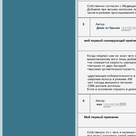
Собственно согласен с Медведе
Добавлю про весьма неплохие п
часов в режиме прослушивания 
3
.
Автор:
Дима из Крыма
мой первый сканирующий приём
Когда покупал сам не знал чего
вышесказаному могу лишь добав
+не снижается скорость сканиро
+питание от двух батарей
+высокая чуствительность(часто
-удручающая избирательность в 
-широкая полоса в режиме АМ
-нет гнезда внешнего питания
-СМА разъем антенны
Если в основном слушать в диап
4
.
Автор:
яяя
Мой первый приемник
Собственно то с чего я начинал
под полы" торговать такой аппа