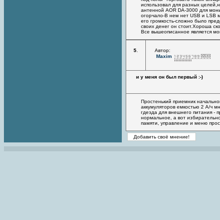
использовал для разных целей,н
антенной AOR DA-3000 для монит
огорчало-В нем нет USB и LSB м
его громкость-сложно было предс
своих денег он стоит.Хороша ск
Все вышеописанное является м
5
.
Автор:
Maxim
и у меня он был первый :-)
Простенький приемник начальног
аккумуляторов емкостью 2 А/ч м
гдезда для внешнего питания - 
нормальное, а вот избирательно
памяти, управление и меню прос