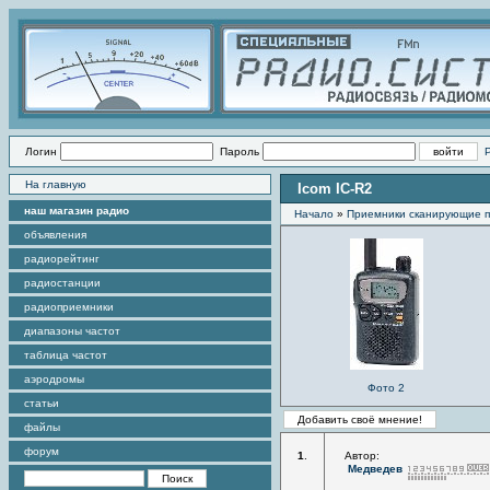
Логин
Пароль
На главную
Icom IC-R2
наш магазин радио
Начало
»
Приемники сканирующие 
объявления
радиорейтинг
радиостанции
радиоприемники
диапазоны частот
таблица частот
аэродромы
Фото 2
статьи
файлы
форум
1
.
Автор:
Медведев