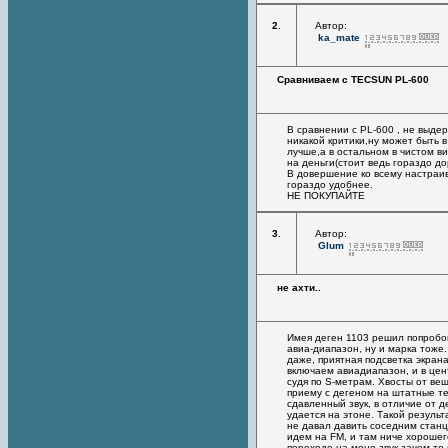
2
.
Автор:
ka_mate
Сравниваем с TECSUN PL-600
В сравнении с PL-600 , не выде
никакой критики,ну может быть 
лучше,а в остальном в чистом в
на деньги(стоит ведь гораздо до
В довершение ко всему настраи
гораздо удобнее.
НЕ ПОКУПАЙТЕ
3
.
Автор:
Glum
не ахти..
Имея деген 1103 решил попробов
авиа-диапазон, ну и марка тоже
даже, приятная подсветка экрана
включаем авиадиапазон, и в цен
судя по S-метрам. Хвосты от ве
приему с дегеном на штатные те
сдавленный звук, в отличие от д
удается на этоне. Такой резуль
не давал давить соседним станц
идем на FM, и там ниче хорошег
переходе на моно звук зачем-то