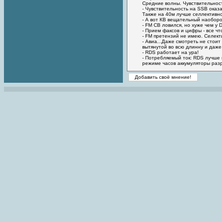
Средние волны. Чувствительност
- Чувствительность на SSB оказ
Также на 40м лучше селлективн
- А вот КВ вещательный наоборо
- FM CB ловился, но хуже чем у 
- Прием факсов и цифры - все ч
- FM претензий не имею. Селект
- Авиа...Даже смотреть не стоит
вытянутой во всю длинну и даже
- RDS работает на ура!
- Потребляемый ток: RDS лучше 
режиме часов аккумуляторы разря