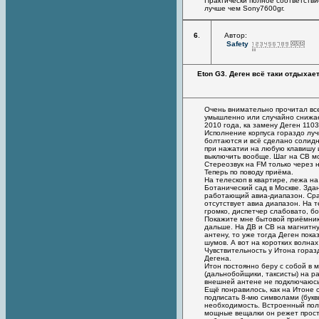
Практически полное соответстви
лучше чем Sony7600gr.
6
.
Автор:
Safety
Eton G3. Деген всё таки отдыхает.
Очень внимательно прочитал все
умышленно или случайно снижает
2010 года, ка замену Деген 1103
Исполнение корпуса гораздо лучш
болтаются и всё сделано солидн
при нажатии на любую клавишу 
выключить вообще. Шаг на СВ мож
Стереозвук на FM только через
Теперь по поводу приёма.
На телескоп в квартире, лежа н
Ботанический сад в Москве. Зда
работающий авиа-диапазон. Срав
отсутствует авиа диапазон. На 
громко, диспетчер слабовато, 
Покажите мне бытовой приёмник
дальше. На ДВ и СВ на магнитн
антену, то уже тогда Деген пок
шумов. А вот на коротких волнах
Чувствительность у Итона гораз
Дегена.
Итон постоянно беру с собой в 
(дальнобойщики, таксисты) на ра
внешней антене не подключаюсь 
Ещё понравилось, как на Итоне 
подписать 8-мю символами (букв
необходимость. Встроенный поло
мощные вещалки он режет прост