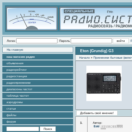
Логин
Пароль
На главную
Eton (Grundig) G3
наш магазин радио
Начало
»
Приемники бытовые (вклю
объявления
радиорейтинг
радиостанции
радиоприемники
диапазоны частот
таблица частот
аэродромы
статьи
файлы
форум
1
.
Автор:
Edd