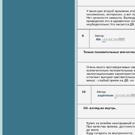
У меня уже второй приемник этой
несомненно, интересен, а вот по
Нет цельности замысла. Валкоде
приведение его в адекватное сос
неубедительно.Что касается ДВ, 
9
.
Автор:
Alb
Только положительные впечатле
Очень много противоречивых св
исключительно положительные в
эксплутационными характеристи
отличает высокая чувствительно
минус - слабый прием на ДВ, но 
10
.
Автор:
aspirinium
G3- взгляд во внутрь..
Купил за копейки неисправный из
Про качества приема, достоинств
до меня.
Буду гутарить за внутренности.