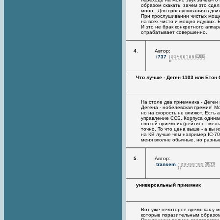
образом скакать, зачем это сде
моно.. Для прослушивания в дви
При прослушивании чистых мощн
на всех чисто и мощно идущих. 
И это не брак конкретного аппар
отрабатывает совершенно.
4
.
Автор:
i737
Что лучше - Деген 1103 или Етон
На столе два приемника - Деген
Дегена - нобелевская премия! М
но на скорость не влияют. Есть 
управление ССБ. Корпуса одинак
плохой приемник (рейтинг - мен
точно. То что цена выше - а вы 
на КВ лучше чем например IC-7000
меня вполне обычные, но разные "
5
.
Автор:
transem
универсальный приемник
Вот уже некоторое время как у 
которые поразительным образом