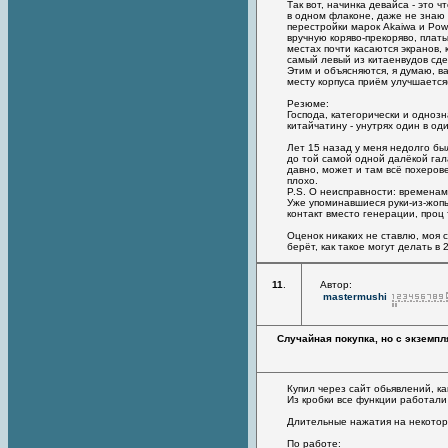
Так вот, начинка девайса - это 
в одном флаконе, даже не знаю 
перестройки марок Akaiwa и Powa
вручную коряво-прекоряво, платы
местах почти касаются экранов, 
самый левый из китаенвудов сде
Этим и объясняются, я думаю, ва
месту корпуса приём улучшается
Резюме:
Господа, категорически и однозн
китайчатину - унутрях один в од
Лет 15 назад у меня недолго был
до той самой одной далёкой гала
давно, может и там всё похеров
плохо.
P.S. О неисправности: временам
Уже упоминавшиеся руки-из-жопы
контакт вместо генерации, проц т
Оценок никаких не ставлю, моя 
берёт, как такое могут делать в 
11
.
Автор:
mastermushi
Случайная покупка, но с экземп
Купил через сайт обьявлений, ка
Из кробки все функции работали
Длительные нажатия на некоторы
По работе: