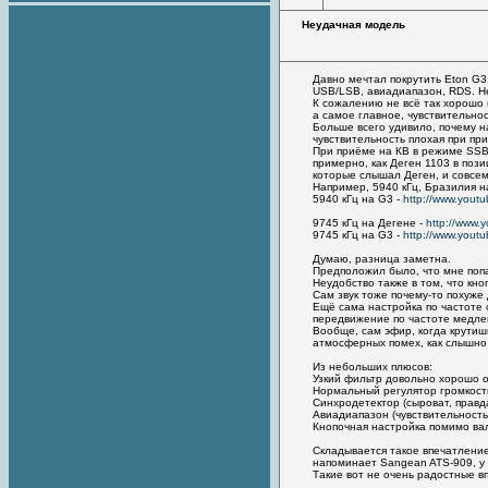
Неудачная модель
Давно мечтал покрутить Eton G3
USB/LSB, авиадиапазон, RDS. Н
К сожалению не всё так хорошо 
а самое главное, чувствительност
Больше всего удивило, почему на
чувствительность плохая при при
При приёме на КВ в режиме SSB
примерно, как Деген 1103 в поз
которые слышал Деген, и совсе
Например, 5940 кГц, Бразилия н
5940 кГц на G3 -
http://www.you
9745 кГц на Дегене -
http://www
9745 кГц на G3 -
http://www.you
Думаю, разница заметна.
Предположил было, что мне попа
Неудобство также в том, что кно
Сам звук тоже почему-то похуже 
Ещё сама настройка по частоте 
передвижение по частоте медле
Вообще, сам эфир, когда крутишь
атмосферных помех, как слышно 
Из небольших плюсов:
Узкий фильтр довольно хорошо о
Нормальный регулятор громкост
Синхродетектор (сыроват, правд
Авиадиапазон (чувствительность
Кнопочная настройка помимо ва
Складывается такое впечатление
напоминает Sangean ATS-909, у 
Такие вот не очень радостные в