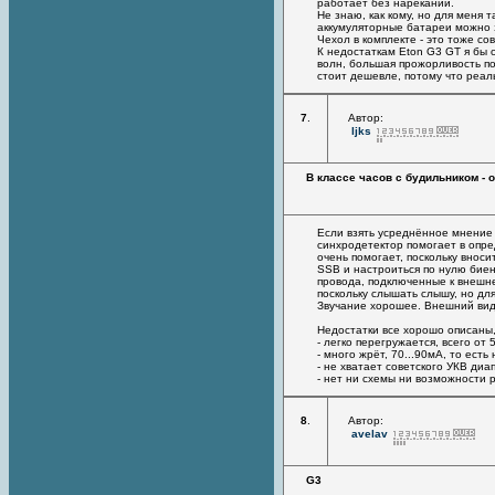
работает без нареканий.
Не знаю, как кому, но для меня 
аккумуляторные батареи можно 
Чехол в комплекте - это тоже со
К недостаткам Eton G3 GT я бы 
волн, большая прожорливость по
стоит дешевле, потому что реал
7
.
Автор:
ljks
В классе часов с будильником - 
Если взять усреднённое мнение 
синхродетектор помогает в опр
очень помогает, поскольку внос
SSB и настроиться по нулю биен
провода, подключенные к внешне
поскольку слышать слышу, но дл
Звучание хорошее. Внешний вид и
Недостатки все хорошо описаны,
- легко перегружается, всего от
- много жрёт, 70...90мА, то ест
- не хватает советского УКВ диа
- нет ни схемы ни возможности р
8
.
Автор:
avelav
G3