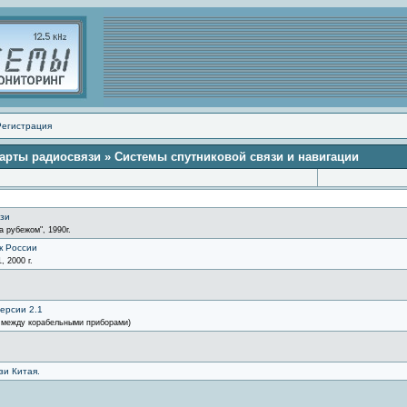
Регистрация
арты радиосвязи
» Системы спутниковой связи и навигации
язи
а рубежом", 1990г.
к России
 2000 г.
ерсии 2.1
 между корабельными приборами)
зи Китая.