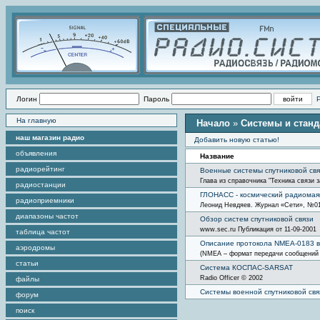
Логин
Пароль
На главную
Начало
»
Системы и станд
наш магазин радио
Добавить новую статью!
объявления
Название
радиорейтинг
Военные системы спутниковой св
Глава из справочника "Техника связи з
радиостанции
ГЛОНАСС - космический радиомая
радиоприемники
Леонид Невдяев. Журнал «Сети», №01,
диапазоны частот
Обзор систем спутниковой связи
www.sec.ru Публикация от 11-09-2001
таблица частот
Описание протокола NMEA-0183 в
аэродромы
(NMEA – формат передачи сообщений
статьи
Система КОСПАС-SARSAT
Radio Officer © 2002
файлы
Системы военной спутниковой свя
форум
поиск