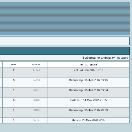
Выборка: по алфавиту ·
по дате
ком.
просм.
автор, дата
2
47647
Zet, 24 Сен 2007 19:10
0
34351
Вебмастер, 05 Фев 2007 19:45
1
26711
Вебмастер, 05 Фев 2007 19:34
0
56106
BATONS, 14 Май 2007 21:35
1
30456
Вебмастер, 05 Фев 2007 20:09
1
5979
Mexico, 20 Сен 2020 22:07