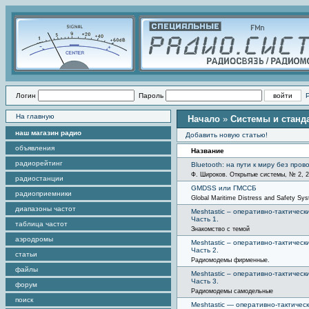
Логин
Пароль
На главную
Начало
»
Системы и станд
наш магазин радио
Добавить новую статью!
объявления
Название
радиорейтинг
Bluetooth: на пути к миру без пров
Ф. Широков. Открытые системы, № 2, 
радиостанции
GMDSS или ГМССБ
радиоприемники
Global Maritime Distress and Safety Sy
диапазоны частот
Meshtastic – оперативно-тактическ
Часть 1.
таблица частот
Знакомство с темой
аэродромы
Meshtastic – оперативно-тактическ
Часть 2.
статьи
Радиомодемы фирменные.
файлы
Meshtastic – оперативно-тактическ
Часть 3.
форум
Радиомодемы самодельные
поиск
Meshtastic — оперативно-тактичес