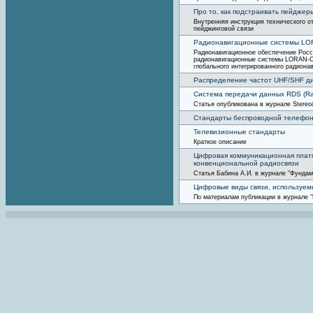
Про то, как подстраивать пейджер
Внутренняя инструкция технического о
пейджинговой связи
Радионавигационные системы LO
Радионавигационное обеспечение Росс
радионавигационные системы LORAN-C
глобального интегрированного радиона
Распределение частот UHF/SHF д
Система передачи данных RDS (Ra
Статья опубликована в журнале Stereo
Стандарты беспроводной телефо
Телевизионные стандарты
Краткое описание
Цифровая коммуникационная пла
конвенциональной радиосвязи
Статья Бабина А.И. в журнале "Фундам
Цифровые виды связи, используе
По материалам публикации в журнале 