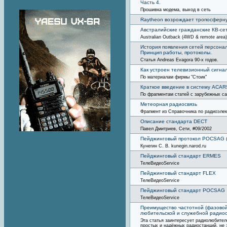
Часть 4.
Прошивка модема, выход в сеть
Raytheon возрождает тропосферну
Австралийские гражданские КВ-се
Australian Outback (4WD & remote area)
История появления сетей персонал
Принцип работы, протоколы.
Статья Andreas Evagora 90-х годов.
Как устроен телевизионный сигна
По материалам фирмы "Стоик"
Краткое введение в систему ACAR
По фрагментам статей с зарубежных са
Метеорная радиосвязь
Фрагмент из Справочника по радиоэле
Описание стандарта DECT
Павел Дмитриев, Сети, #09/2002
Пейджинговый протокол POCSAG (
Кунегин С. В. kunegin.narod.ru
Пейджинговый стандарт ERMES
ТелеВидеоService
Пейджинговый стандарт FLEX
ТелеВидеоServicе
Пейджинговый стандарт POCSAG
ТелеВидеоService
Преимущество частотной (фазовой
любительской и служебной радиос
Эта статья заинтересует радиолюбител
простых и надёжных радиостанций, не