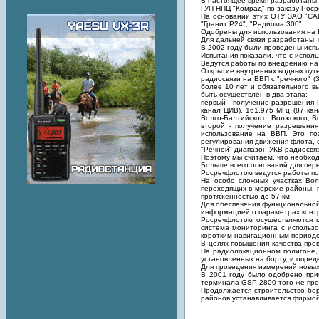
В настоящее время разработаны п
ГУП НПЦ "Комрад" по заказу Рос
На основании этих ОТУ ЗАО "САН
"Гранит Р24", "Радиома 300".
Одобрены для использования на
Для дальней связи разработаны, 
В 2002 году были проведены ис
Испытания показали, что с испол
Ведутся работы по внедрению на
Открытие внутренних водных пут
радиосвязи на ВВП с "речного" (
более 10 лет и обязательного в
быть осуществлен в два этапа:
первый - получение разрешения Г
канал ЦИВ), 161,975 МГц (87 ка
Волго-Балтийского, Волжского, В
второй - получение разрешени
использование на ВВП. Это поз
регулирования движения флота, 
"Речной" диапазон УКВ-радиосвяз
Поэтому мы считаем, что необхо
Больше всего оснований для пере
Росречфлотом ведутся работы по
На особо сложных участках Вол
переходящих в морские районы, п
протяженностью до 57 км.
Для обеспечения функциональной
информацией о параметрах контр
Росречфлотом осуществляются м
система мониторинга с использ
коротким навигационным периодо
В целях повышения качества про
На радиолокационном полигоне, 
установленных на борту, и опред
Для проведения измерений новы
В 2001 году было одобрено при
терминала GSP-2800 того же про
Продолжается строительство бер
районов устанавливается фирмой