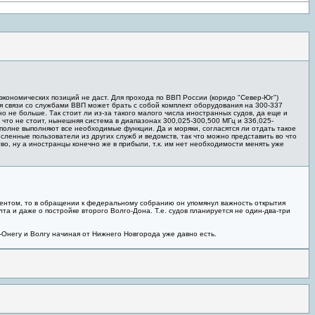
экономических позиций не даст. Для прохода по ВВП России (коридо "Север-Юг")
я связи со службами ВВП может брать с собой комплект оборудования на 300-337
 но не больше. Так стоит ли из-за такого малого числа иностранных судов, да еще и
что не стоит, нынешняя система в диапазонах 300,025-300,500 МГц и 336,025-
вполне выполняют все необходимые функции. Да и моряки, согласятся ли отдать такое
сленные пользователи из других служб и ведомств, так что можно представить во что
во, ну а иностранцы конечно же в прибыли, т.к. им нет необходимости менять уже
идентом, то в обращении к федеральному собранию он упомянул важность открытия
лта и даже о постройке второго Волго-Дона. Т.е. судов планируется не один-два-три
Онегу и Волгу начиная от Нижнего Новгорода уже давно есть.