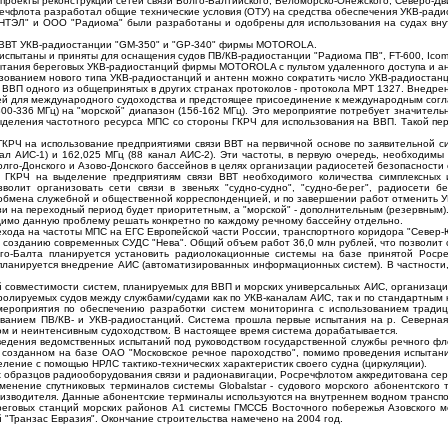
роекты реконструкции сетей связи Волго-Балтийского, Беломорско-Онежского, Северо-Дви
речфлота разработал общие технические условия (ОТУ) на средства обеспечения УКВ-ради
ТЭЛ" и ООО "Радиома" были разработаны и одобрены для использования на судах внутр
 ВВТ УКВ-радиостанции "GM-350" и "GP-340" фирмы MOTOROLA.
испытаны и приняты для оснащения судов ПВ/КВ-радиостанции "Радиома ПВ", FT-600, Icom
пытания береговых УКВ-радиостанций фирмы MOTOROLA с пультом удаленного доступа и 
ьзованием нового типа УКВ-радиостанций и антенн можно сократить число УКВ-радиостанц
 ВВП одного из общепринятых в других странах протоколов - протокола МРТ 1327. Внедр
ей для международного судоходства и предстоящее присоединение к международным согл
300-336 МГц) на "морской" диапазон (156-162 МГц). Это мероприятие потребует значител
ыделения частотного ресурса МПС со стороны ГКРЧ для использования на ВВП. Такой пе
КРЧ на использование предприятиями связи ВВТ на первичной основе по заявительной си
нал АИС-1) и 162,025 МГц (88 канал АИС-2). Эти частоты, в первую очередь, необходимы
олго-Донского и Азово-Донского бассейнов в целях организации радиосетей безопасности
я ГКРЧ на выделение предприятиям связи ВВТ необходимого количества симплексных 
волит организовать сети связи в звеньях "судно-судно", "судно-берег", радиосети 
обмена служебной и общественной корреспонденцией, и по завершении работ отменить УК
и на переходный период будет приоритетным, а "морской" - дополнительным (резервным)
димо данную проблему решать конкретно по каждому речному бассейну отдельно.
хода на частоты МПС на ЕГС Европейской части России, транспортного коридора "Север-
 созданию современных СУДС "Нева". Общий объем работ 36,0 млн рублей, что позволит с
го-Балта планируется установить радиолокационные системы на базе принятой Росре
ланируется внедрение АИС (автоматизированных информационных систем). В частности, т
 совместимости систем, планируемых для ВВП и морских универсальных АИС, организаци
олируемых судов между службами/судами как по УКВ-каналам АИС, так и по стандартным 
ероприятия по обеспечению разработки систем мониторинга с использованием традиц
ованием ПВ/КВ- и УКВ-радиостанций. Система прошла первые испытания на р. Северная
м и неинтенсивным судоходством. В настоящее время система дорабатывается.
ведения ведомственных испытаний под руководством государственной службы речного фл
созданном на базе ОАО "Московское речное пароходство", помимо проведения испытани
еление с помощью НРЛС тактико-технических характеристик своего судна (циркуляции).
х образцов радиооборудования связи и радионавигации, Росречфлотом аккредитована с
менение спутниковых терминалов системы Globalstar - судового морского абонентског
изводителя. Данные абонентские терминалы используются на внутреннем водном транспо
еговых станций морских районов А1 системы ГМССБ Восточного побережья Азовского мо
 "Транзас Евразия". Окончание строительства намечено на 2004 год.