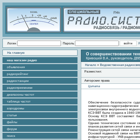
Логин
Пароль
На главную
О совершенствовании техн
Кривошей В.А., руководитель ДВ
наш магазин радио
Начало
»
Ведомственная радиосвя
объявления
Разместил:
радиорейтинг
Авторские права
радиостанции
Цитата
радиоприемники
диапазоны частот
таблица частот
Обеспечение безопасности суд
навигационно-гидрографическое 
аэродромы
электросвязи внутреннего водног
КСЭ ВВТ была создана в 1940-196
статьи
Основу КСЭ ВВТ составляют ба
пользования.
файлы
Однако техническое состояние с
планов развития сетей связи и и
форум
Реконструкция сетей связи начат
Основой подвижной связи на ВВП 
поиск
инфраструктурой - УКВ-радиосвяз