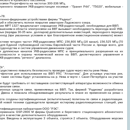
нского и Кубанского бассейнов.
освязи Росречфлота на частотах 300-336 МГц.
еннего плавания УКВ-радиостанции носимые - "Гранит Р44", "Т5020", мобильные -
-78.
антенно-фидерными устройствами фирмы "Радиал".
ий и обеспечить полное покрытие акватории Ладожского озера.
ение МРТ 1327 предполагает сокращение УКВ-радиостанций, необходимых для ВВП.
ашениям в области электросвязи на ВВТ вызывает необходимость перехода всей УКВ-
ьных (порядка 30-35 млн. долларов) дополнительных инвестиций, переходного периода
реход (при указанных условиях и при благоприятном инвестиционном климате) может
стеме четырех частот УКВ-радиосвязи МПС: 156,800 МГц (16 канал), 156,525 МГц (70
 для Единой глубоководной системы Европейской части России и, прежде всего, для
 судоходства и систем управления движением судов;
и дуплексных каналов УКВ-радиосвязи МПС и принципиального разрешения на их
безопасности и охраны человеческой жизни на ВВП, диспетчерского управления и
В-радиосвязь "речного" диапазона.
.
Юг".
ущественно повысить безопасность проводки судов через мосты реки Невы.
чфлотом для использования на ВВП РЛС "Атлантика". Для устьевых участков рек,
акие системы будут установлены на р. Нева в черте г. Санкт-Петербурга на участке
и будут требовать от поставщиков соответствующей аппаратуры возможности обмена
каналам связи.
ионных средств связи, применяемых на ВВП. Так, фирмой "Радиома" разработана
 Двина и показала обнадеживающие результаты в плане их применения на реках с
ота созданы сертификационные (испытательные) полигоны по связи и радиолокации.
й новой техники судоводители проводят юстировку радиолокационных станций, уже
ертификационная лаборатория ООО "РЭС".
о терминала GSP-2800 М фирмы Qualcomm и берегового стационарного абонентного
рте в качестве дополнительного оборудования.
ря. Введены в эксплуатацию 3 объекта, строятся 2 объекта. Оборудование морских