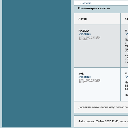
Цитата
Комментарии к статье
Автор
К
RK3DIA
16 
Ци
Участник
Пе
ин
МГ
пр
33
же
об
и
avk
23 
Ци
Участник
Чт
ВВ
де
Чт
Добавлять комментарии могут только за
Файл создан: 05 Фев 2007 12:45, посл.