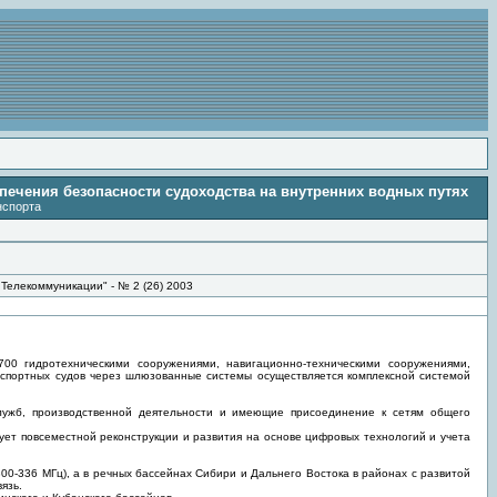
спечения безопасности судоходства на внутренних водных путях
нспорта
Телекоммуникации" - № 2 (26) 2003
00 гидротехническими сооружениями, навигационно-техническими сооружениями,
нспортных судов через шлюзованные системы осуществляется комплексной системой
лужб, производственной деятельности и имеющие присоединение к сетям общего
ует повсеместной реконструкции и развития на основе цифровых технологий и учета
00-336 МГц), а в речных бассейнах Сибири и Дальнего Востока в районах с развитой
язь.