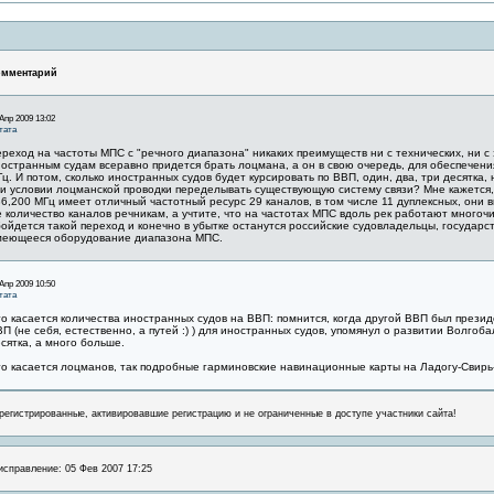
омментарий
Апр 2009 13:02
тата
реход на частоты МПС с "речного диапазона" никаких преимуществ ни с технических, ни с 
остранным судам всеравно придется брать лоцмана, а он в свою очередь, для обеспечени
ц. И потом, сколько иностранных судов будет курсировать по ВВП, один, два, три десятка,
и условии лоцманской проводки переделывать существующую систему связи? Мне кажется, 
6,200 МГц имеет отличный частотный ресурс 29 каналов, в том числе 11 дуплексных, они 
 количество каналов речникам, а учтите, что на частотах МПС вдоль рек работают многочи
ойдется такой переход и конечно в убытке останутся российские судовладельцы, государст
меющееся оборудование диапазона МПС.
Апр 2009 10:50
тата
о касается количества иностранных судов на ВВП: помнится, когда другой ВВП был през
П (не себя, естественно, а путей :) ) для иностранных судов, упомянул о развитии Волгоба
сятка, а много больше.
о касается лоцманов, так подробные гарминовские навинационные карты на Ладогу-Свирь-
регистрированные, активировавшие регистрацию и не ограниченные в доступе участники сайта!
 исправление: 05 Фев 2007 17:25