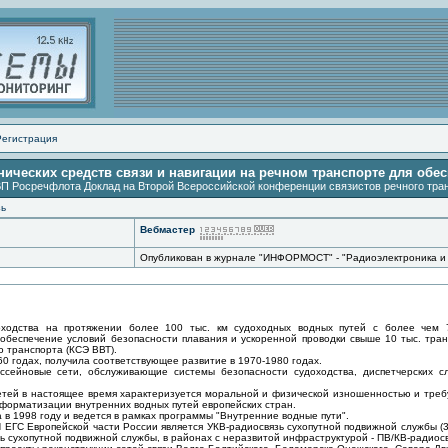
Регистрация
ических средств связи и навигации на речном транспорте для обе
ВП Росречфлота Доклад на Второй Всероссийской конференции связистов речного тра
зь
Вебмастер
Опубликован в журнале "ИНФОРМОСТ" - "Радиоэлектроника и 
оходства на протяжении более 100 тыс. км судоходных водных путей с более чем 7
обеспечение условий безопасности плавания и ускоренной проводки свыше 10 тыс. тра
о транспорта (КСЭ ВВТ).
0 годах, получила соответствующее развитие в 1970-1980 годах.
ссейновые сети, обслуживающие системы безопасности судоходства, диспетчерских с
етей в настоящее время характеризуется моральной и физической изношенностью и треб
нформатизации внутренних водных путей европейских стран.
а в 1998 году и ведется в рамках программы "Внутренние водные пути".
ЕГС Европейской части России является УКВ-радиосвязь сухопутной подвижной службы (3
ь сухопутной подвижной службы, в районах с неразвитой инфраструктурой - ПВ/КВ-радиосв