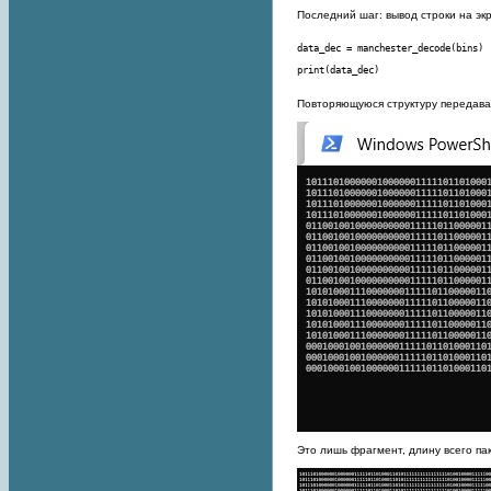
Последний шаг: вывод строки на эк
print(data_dec)
Повторяющуюся структуру передавае
Это лишь фрагмент, длину всего па