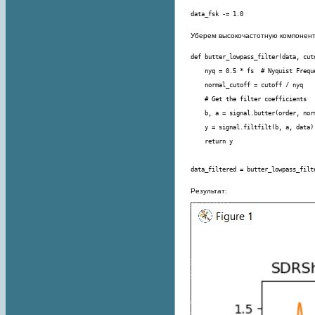
data_fsk -= 1.0
Уберем высокочастотную компонен
data_filtered = butter_lowpass_filt
Результат: