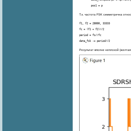
        pos1 = p
Т.к. частота FSK симметрична отно
data_fsk -= period//2
Результат вполне неплохой (желтая