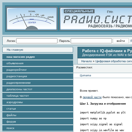
Логин
Пароль
На главную
Работа с IQ-файлами в Py
Декодирование FSK из WAV в би
наш магазин радио
Начало
»
Цифровая обработка сиг
объявления
Разместил:
радиорейтинг
Цитата
радиостанции
радиоприемники
диапазоны частот
Всем привет.
таблица частот
В
первой части
было показано, как 
аэродромы
Шаг 1. Загрузка и отображение
статьи
файлы
форум
поиск