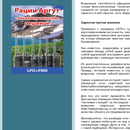
Вокальные способности офицеров
только многочисленные “нелегал
слышали не только разведчики и
скрытого в ней смысла, зато педа
Одиночки против шпионов
Примерно с середины 1970-х го
коротковолновики-энтузиасты за
принадлежат шпионским центрам 
не только обширные перечни таки
базирования.
Как известно, радиосвязь в ди
связывая между собой даже диа
собой идеальный инструмент для 
руководства с помощью маленьког
Из многочисленных документальн
используются так называемые од
Правда, истории известны и слу
вскрытию, чтению тайной переписк
Самая знаменитая история такого
обширной сети советской раз
NationalSecurityAgency, америк
советская легальная резидентура
Для тех, кто хочет превзойти А
британская компания Irdial-Discs
“числовых станций” за последние 
вскрытию секретных крипт
(http://www.ibmpcug.co.uk/~irdia
качестве объекта исследования и
Маловероятно, что разведки этих 
такого уровня любителю не под с
залежалому товару. Дело в том, 
с такой подборкой. Интересно, вп