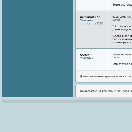
Этим всё сказ
immortal1977
03 Дек 2008 17:16
Цитата
Участник
"В отличие о
даже выпуска
Долго ржал н
без исключен
мониторинга 
UU9JFP
15 Фев 2010 09:49
Цитата
Участник
Это статья с
Добавлять комментарии могут только за
Файл создан: 03 Фев 2007 20:02, посл. 