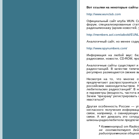
Вот ссылки на некоторые сайты
http://www.wunclub.com
Официальный сайт клуба WUN. Со
форум, специализированные стат
радиошпионажу (архив новостей, ут
http://members.aol.com/aibold/EUN
Аналогичный сайт, но менее сод
http://www.spynumbers.com/
Информация на любой вкус: ба
радиосвязи, новости, CD-ROM, про
Аналогичные сайты существуют и 
радиостанций. В качестве типич
регулярно размещаются свежие вып
Несмотря на то, что многие о
предпочитают распространяться 
российским законодательством. Н
любительских радиостанций”. В н
и параметры (мощность, частота и
Зачем “призраку” регистрировать 
хвастаться?
Другая особенность России — уг
негласного получения информаци
связи, например, о сканирующих
связи. А вот доказать это сотр
шпионы-радиолюбители предпочит
*
Комменатрий от Radiosc
не соответствует дей
радиоприемников общего 