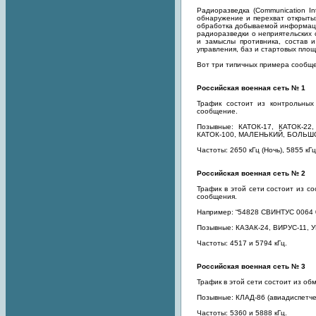
Радиоразведка (Communication I
обнаружение и перехват открытых
обработка добываемой информаци
радиоразведки о неприятельских
и замыслы противника, состав 
управления, баз и стартовых площ
Вот три типичных примера сообщ
Российская военная сеть № 1
Трафик состоит из контрольны
сообщение.
Позывные: КАТОК-17, КАТОК-22,
КАТОК-100, МАЛЕНЬКИЙ, БОЛЬШ
Частоты: 2650 кГц (Ночь), 5855 кГц
Российская военная сеть № 2
Трафик в этой сети состоит из 
сообщения.
Например: “54828 СВИНТУС 0064 
Позывные: КАЗАК-24, ВИРУС-11, 
Частоты: 4517 и 5794 кГц.
Российская военная сеть № 3
Трафик в этой сети состоит из о
Позывные: КЛАД-86 (авиадиспетче
Частоты: 5360 и 5888 кГц.