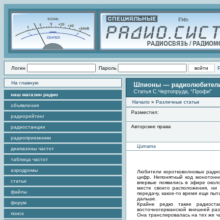
Логин
Пароль
На главную
Шпионы — радиолюбители
Статья С.Чертопруда, “Профи”
наш магазин радио
Начало
»
Различные статьи
объявления
Разместил:
радиорейтинг
Авторские права
радиостанции
радиоприемники
Цитата
диапазоны частот
таблица частот
аэродромы
Любители коротковолновых радио
цифр. Непонятный код монотонно
статьи
впервые появились в эфире окол
месте своего расположения, ни
файлы
передачу, какое-то время еще пыт
дальше.
форум
Крайне редко такие радиост
восточногерманской внешней раз
поиск
Она транслировалась на тех же ч