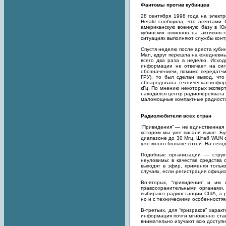
Фантомы против кубинцев
28 сентября 1998 года на электр
Herald сообщила, что агентами 
американскую военную базу в Юж
кубинских шпионов на активнос
ситуациях выполняют службы конт
Спустя неделю после ареста куби
Man, вдруг перешла на ежедневны
всего два раза в неделю. Исход
информации не отвечает на сиг
обозначением, помимо передатчи
ГРУ), то был сделан вывод, что
обнародована техническая информ
кГц. По мнению некоторых экспер
находился центр радиоперехвата
маломощные компактные радиоста
Радиолюбители всех стран
“Привидения” — не единственная 
котором мы уже писали выше. Бу
диапазоне до 30 Мгц. Штаб WUN с
уже много больше сотни. На сегод
Подобные организации — структ
неуловимы: в качестве средства
выходят в эфир, применяя тольк
случаях, если регистрация офици
Во-вторых, “привидения” и и
правоохранительными органами.
выбирают радиостанции США, а ро
но и с техническими особенностя
В-третьих, для “призраков” хара
информация почти мгновенно ста
внимательно изучают всю доступ