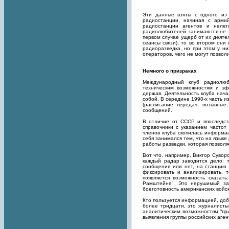
Эти данные взяты с одного и
радиостанции, начиная с армий
радиостанции агентов и нелег
радиолюбителей занимаются не т
первом случае ущерб от их деят
сеансы связи), то во втором он
радиоразведка, но при этом у ни
операторов, чего не могут позвол
Немного о призраках
Международный клуб радиолюби
техническим возможностям и эф
держав. Деятельность клуба нач
собой. В середине 1990-х часть 
(расписание передач, позывные
сообщений.
В отличие от СССР и впоследст
справочники с указанием частот
членов клуба скопилась информац
себя занимался тем, что на языке
работы разведки, которая позвол
Вот что, например, Виктор Сувор
каждый радар заводится дело: 
сообщения или нет, на станцию
фиксировать и анализировать, 
появляется возможность сказат
Рамштейне”. Это нерушимый зак
боеготовность американских войс
Кто пользуется информацией, до
более тридцати, это журналисты
аналитическим возможностям “при
выявления группы российских аге