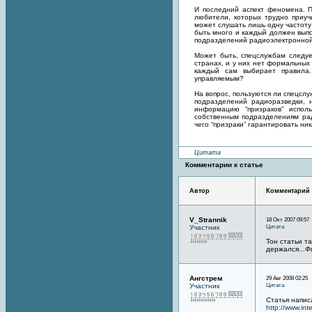
И последний аспект феномена. 
любители, которых трудно приуч
может слушать лишь одну частоту
быть много и каждый должен вып
подразделений радиоэлектронной
Может быть, спецслужбам следуе
странах, и у них нет формальных
каждый сам выбирает правила.
управляемым?
На вопрос, пользуются ли спецслу
подразделений радиоразведки, 
информацию “призраков” испол
собственным подразделениям рад
чего “призраки” гарантировать ник
Цитата
Комментарии к статье
Автор
Комментарий
V_Strannik
18 Окт 2007 09:57
Цитата
Участник
Тон статьи т
держался...
Ф
Ангстрем
29 Авг 2008 02:25
Цитата
Участник
Статья напи
http://www.inte