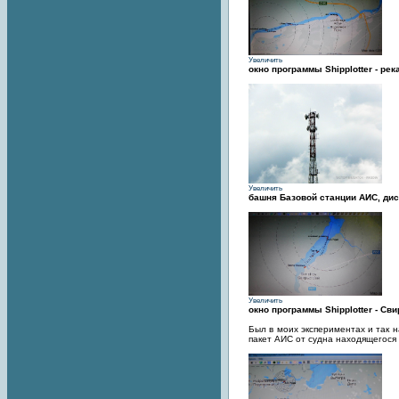
Увеличить
окно программы Shipplotter - ре
Увеличить
башня Базовой станции АИС, дис
Увеличить
окно программы Shipplotter - Св
Был в моих экспериментах и так 
пакет АИС от судна находящегося 