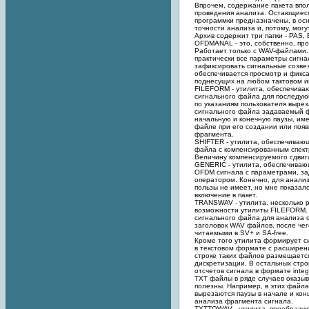
Впрочем, содержание пакета впо
проведения анализа. Остающиес
программки предназначены, в ос
точности анализа и, потому, мог
Архив содержит три папки - PAS,
OFDMANAL - это, собственно, пр
Работает только с WAV-файлами.
практически все параметры сигна
зафиксировать сигнальные созвез
обеспечивается просмотр и фикса
поднесущих на любом тактовом и
FILEFORM - утилита, обеспечива
сигнального файла для последую
по указаниям пользователя вырез
сигнального файла задаваемый ф
начальную и конечную паузы, им
файле при его создании или поя
фрагмента.
SHIFTER - утилита, обеспечива
файла с компенсированным спект
Величину компенсируемого сдвиг
GENERIC - утилита, обеспечива
OFDM сигнала с параметрами, з
оператором. Конечно, для анализ
пользы не имеет, но мне показал
включение в пакет.
TRANSWAV - утилита, несколько
возможности утилиты FILEFORM.
сигнального файла для анализа 
заголовок WAV файлов, после чег
читаемыми в SV+ и SA-free.
Кроме того утилита формирует 
в текстовом формате с расширен
строке таких файлов размещаетс
дискретизации. В остальных стро
отсчетов сигнала в формате intege
TXT файлы в ряде случаев оказы
полезны. Например, в этих файл
вырезаются паузы в начале и кон
анализа фрагмента сигнала.
TXTTOWAV - утилита, преобразу