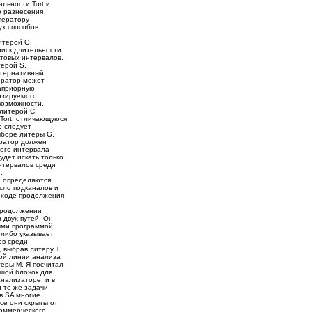
льности Tort и
о разнесения
оператору
ух способов
итерой G,
оиск длительности
ктовых интервалов.
терой S,
ьтернативный
ператор может
 априорную
изируемого
 возможности.
литерой С,
Tort, отличающуюся
о следует
ыборе литеры G.
ератор должен
вого интервала
удет искать только
нтервалов среди
.
а определяются
сло подканалов и
 ходе продолжения.
родолжении
 двух путей. Он
ыми программой
 либо указывает
ов среди
 выбрав литеру T.
ой линии анализа
еры M. Я посчитал
шой блочок для
анализаторе, и в
 те же задачи.
 в SA многие
се они скрыты от
коммерческого