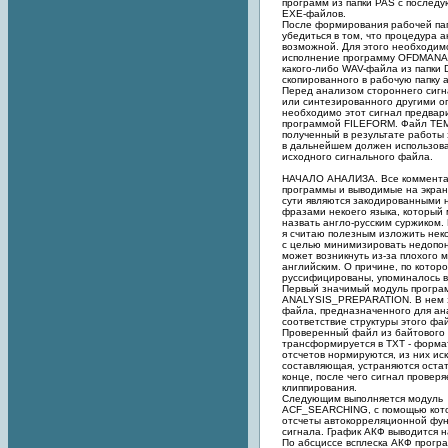
программ из папки PAS с после
EXE-файлов.
После формирования рабочей па
убедиться в том, что процедура 
возможной. Для этого необходимо
исполнение программу OFDMANAL
какого-либо WAV-файла из папки
скопированного в рабочую папку 
Перед анализом стороннего сигн
или синтезированного другими о
необходимо этот сигнал предвар
программой FILEFORM. Файл TE
полученный в результате работы
в дальнейшем должен использова
исходного сигнального файла.
НАЧАЛО АНАЛИЗА. Все комментар
программы и выводимые на экран
сути являются закодированными 
фразами некоего языка, который
назвать англо-русским суржиком.
я считаю полезным изложить нек
с целью минимизировать недопо
может возникнуть из-за плохого 
английским. О причине, по котор
руссифицированы, упоминалось 
Первый значимый модуль програ
ANALYSIS_PREPARATION. В нем 
файла, предназначенного для ан
соответствие структуры этого ф
Проверенный файл из байтового
трансформируется в TXT - формат
отсчетов нормируются, из них ис
составляющая, устраняются остат
конце, после чего сигнал провер
клиппирования.
Следующим выполняется модуль
ACF_SEARCHING, с помощью кото
отсчеты автокорреляционной фу
сигнала. График АКФ выводится н
По абсциссе всплеска АКФ прогр