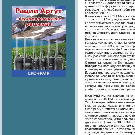
анализатор SA оказался отличн
проектом. На форуме до сих пор 
вопросами о способах приобрете
обеспечения SA.
В своих анализах OFDM сигналов
анализатор SA по ряду причин. Г
необходимость полного (на сколь
возможным) понимания сути проц
настолько, чтобы управлять этим
модифицировать их и, главное, к
анализа.
Начались мои попытки анализа в 2
раньше, чем появился SA. Многие
помнят, что в 2009 г. мною были
версии исполняемых файлов моег
подробными инструкциями по его
были размещены несколько стате
образом использовались результ
С момента появления SA я перес
материалы, касающиеся принципо
но не перестал его развивать и 
Изредка мне поступали предложе
форумчан исходные тексты моих 
я решился на подготовку этих те
тексты и исполняемые модули р
к статье файловом архиве. Далее
особенности и ограничения разм
НАЗНАЧЕНИЕ. Изначально меня и
применение OFDM в системах од
Такой интерес объясняется очень
в основном занимался в течение 
в профессии. Уместно напомнить
сайта нескольких моих статей о 
С учетом этого интереса в некот
числе параметров, устанавливае
границы ОБП полосы 300 и 3400 
конечно, возможно для тех, кто 
программирования, но все свои а
используя эти границы. Поэтому 