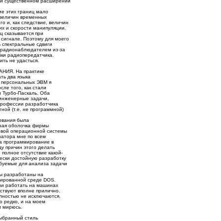
ри существенном расширении
ие этих границ мало
 величин временных
го и, как следствие, величин
их и скорости манипуляции.
ц сказывается при
 сигнале. Поэтому для моего
 спектральные сдвиги
 радионаблюдателем из-за
йки радиопередатчика.
ть не удасться.
ИЯ. На практике
ть два языка
 персональных ЭВМ я
ле того, как стали
 Турбо-Паскаль. Оба
 инженерные задачи,
профессии разработчика
ной (т.е. не программной)
ования была
ная оболочка фирмы
ковой операционной системы
затора мне по всем
а программирование в
у причин этого делать
 полное отсутствие какой-
ески достойную разработку
ебуемые для анализа задачи
ы разработаны на
тированной среде DOS.
ни работать на машинах
ствуют вполне прилично.
лностью не исключаются.
о редко, и на моем
м мирюсь.
бранный стиль