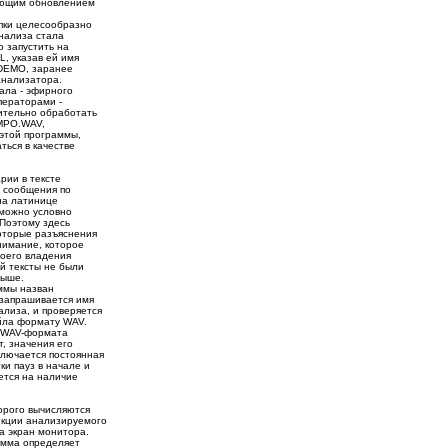
дующим обновлением
пки целесообразно
анализа стала
 запустить на
, указав ей имя
 DEMO, заранее
анализатора.
ала - эфирного
ператорами -
ительно обработать
MPO.WAV,
 этой программы,
ться в качестве
ии в тексте
 сообщения по
на латинице
 можно условно
 Поэтому здесь
оторые разъяснения
нимание, которое
моего владения
ой тексты не были
выше.
ммы назван
запрашивается имя
ализа, и проверяется
айла формату WAV.
 WAV-формата
, значения его
ключается постоянная
ки пауз в начале и
яется на наличие
рого вычисляются
нкции анализируемого
а экран монитора.
амма определяет