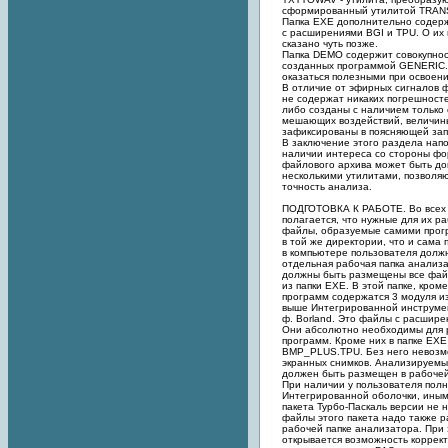
сформированный утилитой TRAN
Папка EXE дополнительно содер
с расширениями BGI и TPU. О их
сказано чуть позже.
Папка DEMO содержит совокупно
созданных программой GENERIC.
оказаться полезными при освоен
В отличие от эфирных сигналов 
не содержат никаких погрешносте
либо созданы с наличием только 
мешающих воздействий, величин
зафиксированы в поясняющей зап
В заключение этого раздела напо
наличии интереса со стороны ф
файлового архива может быть д
несколькими утилитами, позволя
точность анализа.
ПОДГОТОВКА К РАБОТЕ. Во всех
полагается, что нужные для их р
файлы, образуемые самими прог
в той же директории, что и сама
в компьютере пользователя долж
отдельная рабочая папка анализа
должны быть размещены все фай
из папки EXE. В этой папке, кро
программ содержатся 3 модуля и
выше Интегрированной инструме
ф. Borland. Это файлы с расшире
Они абсолютно необходимы для 
программ. Кроме них в папке EXE
BMP_PLUS.TPU. Без него невозм
экранных снимков. Анализируемы
должен быть размещен в рабочей
При наличии у пользователя пол
Интегрированной оболочки, иным
пакета Турбо-Паскаль версии не н
файлы этого пакета надо также р
рабочей папке анализатора. При
открывается возможность коррект