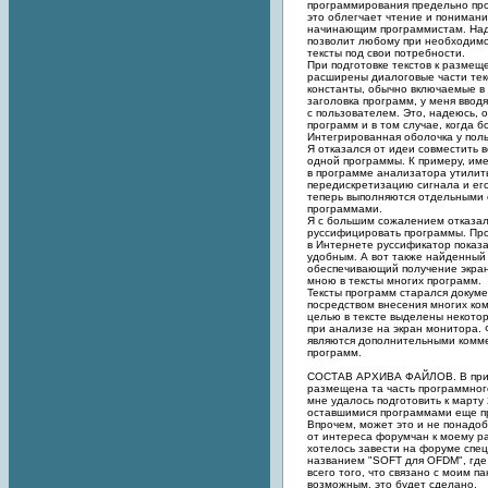
программирования предельно пр
это облегчает чтение и пониман
начинающим программистам. Наде
позволит любому при необходимо
тексты под свои потребности.
При подготовке текстов к разме
расширены диалоговые части текс
константы, обычно включаемые 
заголовка программ, у меня ввод
с пользователем. Это, надеюсь, 
программ и в том случае, когда 
Интегрированная оболочка у поль
Я отказался от идеи совместить в
одной программы. К примеру, им
в программе анализатора утилит
передискретизацию сигнала и его
теперь выполняются отдельными
программами.
Я с большим сожалением отказал
руссифицировать программы. Пр
в Интернете руссификатор показа
удобным. А вот также найденный
обеспечивающий получение экран
мною в тексты многих программ.
Тексты программ старался докум
посредством внесения многих ко
целью в тексте выделены некото
при анализе на экран монитора. 
являются дополнительными комм
программ.
СОСТАВ АРХИВА ФАЙЛОВ. В при
размещена та часть программног
мне удалось подготовить к марту
оставшимися программами еще пр
Впрочем, может это и не понадоб
от интереса форумчан к моему 
хотелось завести на форуме спе
названием "SOFT для OFDM", где
всего того, что связано с моим п
возможным, это будет сделано.