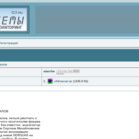
Регистрация
алов
starche
1.
ofdmanal.rar
(1436.8 Kb)
НАЛОВ
алов, нельзя умолчать о
тного посетителям форума
 Как известно, анализатор
ом Сергеем Михайловичем
ногие возникавшие
од ником SERGUA6 на
 сообща. В целом,