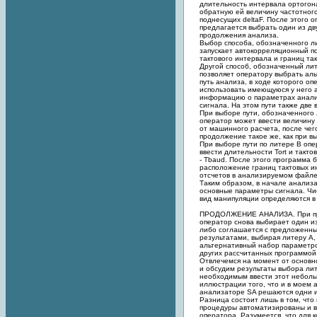
длительность интервала ортогона
обратную ей величину частотног
поднесущих deltaF. После этого 
предлагается выбрать один из дв
продолжения анализа.
Выбор способа, обозначенного л
запускает автокорреляционный п
тактового интервала и границ та
Другой способ, обозначенный ли
позволяет оператору выбрать ал
путь анализа, в ходе которого о
использовать имеющуюся у него
информацию о параметрах анал
сигнала. На этом пути также две
При выборе пути, обозначенного 
оператор может ввести величину 
от машинного расчета, после чег
продолжение такое же, как при в
При выборе пути по литере B оп
ввести длительности Tort и такто
- Tbaud. После этого программа б
расположение границ тактовых и
отсчетов в анализируемом файле
Таким образом, в начале анализ
основные параметры сигнала. Чи
вид манипуляции определяются в
ПРОДОЛЖЕНИЕ АНАЛИЗА. При п
оператор снова выбирает один из
либо соглашается с предложенн
результатами, выбирая литеру A,
альтернативный набор параметр
других рассчитанных программой,
Отвлечемся на момент от основн
и обсудим результаты выбора лит
необходимым ввести этот неболь
иллюстрации того, что и в моем 
анализаторе SA решаются одни и
Разница состоит лишь в том, что
процедуры автоматизированы и в
оператора. Разумеется, что для 