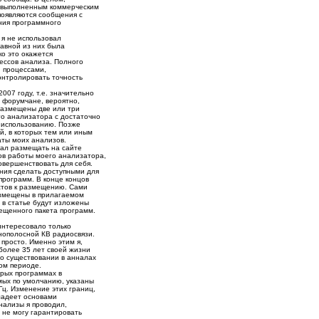
о выполненным коммерческим
появляются сообщения с
ния программного
 я не использовал
лавной из них была
ко это окажется
ессов анализа. Полного
и процессами,
онтролировать точность
007 году, т.е. значительно
 форумчане, вероятно,
 размещены две или три
о анализатора с достаточно
 использованию. Позже
й, в которых тем или иным
аты моих анализов.
тал размещать на сайте
в работы моего анализатора,
совершенствовать для себя.
ния сделать доступными для
программ. В конце концов
кстов к размещению. Сами
азмещены в прилагаемом
 в статье будут изложены
ещенного пакета программ.
нтересовало только
нополосной КВ радиосвязи.
 просто. Именно этим я,
более 35 лет своей жизни
 о существовании в анналах
том периоде.
орых программах в
мых по умолчанию, указаны
Гц. Изменение этих границ,
владеет основами
нализы я проводил,
я не могу гарантировать