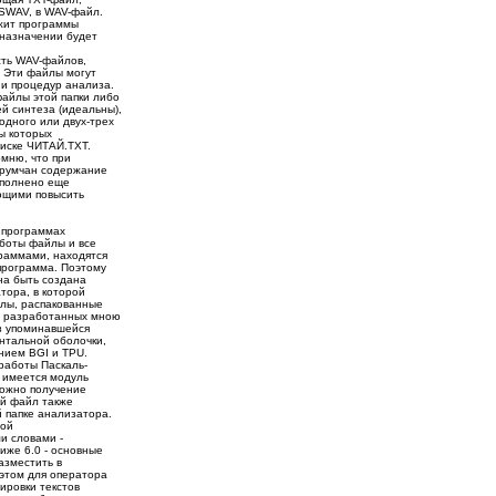
SWAV, в WAV-файл.
жит программы
 назначении будет
сть WAV-файлов,
 Эти файлы могут
ии процедур анализа.
файлы этой папки либо
й синтеза (идеальны),
одного или двух-трех
ы которых
иске ЧИТАЙ.TXT.
мню, что при
орумчан содержание
ополнено еще
ющими повысить
 программах
аботы файлы и все
раммами, находятся
 программа. Поэтому
на быть создана
тора, в которой
лы, распакованные
ме разработанных мною
з упоминавшейся
нтальной оболочки,
нием BGI и TPU.
работы Паскаль-
 имеется модуль
ожно получение
й файл также
 папке анализатора.
ной
и словами -
иже 6.0 - основные
азместить в
 этом для оператора
ировки текстов