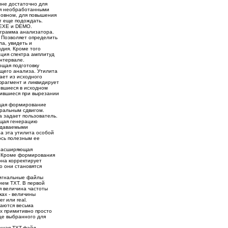
лне достаточно для
я необработанными
новном, для повышения
ут еще подождать.
 EXE и DEMO.
ограмма анализатора.
 Позволяет определить
ла, увидеть и
дия. Кроме того
ция спектра амплитуд
нтервале.
ющая подготовку
щего анализа. Утилита
ает из исходного
рагмент и ликвидирует
евшиеся в исходном
вившиеся при вырезании
ющая формирование
ральным сдвигом.
а задает пользователь.
ющая генерацию
адаваемыми
а эта утилита особой
ось полезным ее
 расширяющая
 Кроме формирования
она корректирует
о они становятся
сигнальные файлы
ием TXT. В первой
я величина частоты
ках - величины
r или real.
ваются весьма
ах примитивно просто
це выбранного для
ющая TXT-файл,