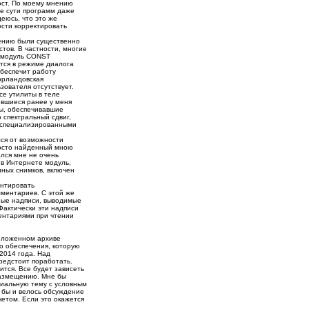
ост. По моему мнению
ие сути программ даже
юсь, что это же
сти корректировать
щению были существенно
тов. В частности, многие
в модуль CONST
ятся в режиме диалога
обеспечит работу
борландовская
зователя отсутствует.
се утилиты в теле
евшиеся ранее у меня
ы, обеспечивавшие
 спектральный сдвиг,
 специализированными
ся от возможности
осто найденный мною
лся мне не очень
 в Интернете модуль,
ных снимков, включен
ентировать
мментариев. С этой же
рые надписи, выводимые
Фактически эти надписи
ентариями при чтении
ложенном архиве
о обеспечения, которую
 2014 года. Над
едстоит поработать.
ится. Все будет зависеть
размещению. Мне бы
циальную тему с условным
 бы и велось обсуждение
акетом. Если это окажется