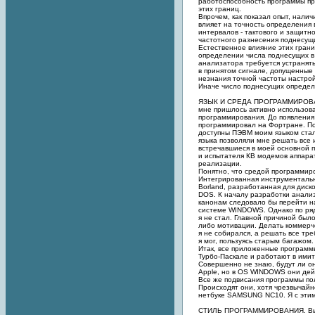
работоспособность программы п
этих границ.
Впрочем, как показал опыт, налич
влияет на точность определения
интервалов - тактового и защитно
частотного разнесения поднесущ
Естественное влияние этих грани
определении числа поднесущих в
анализатора требуется устранять
в принятом сигнале, допущенные
незнания точной частоты настро
Иначе число поднесущих определи
ЯЗЫК И СРЕДА ПРОГРАММИРОВАН
мне пришлось активно использова
программирования. До появления
программировал на Фортране. Пос
доступны ПЭВМ моим языком стал
языка позволяли мне решать все
встречавшиеся в моей основной 
и испытателя КВ модемов аппарат
реализации.
Понятно, что средой программир
Интегрированная инструменталь
Borland, разработанная для дис
DOS. К началу разработки анали
канонам следовало бы перейти н
системе WINDOWS. Однако по ряд
я не стал. Главной причиной было
либо мотивации. Делать коммерч
я не собирался, а решать все тр
я мог, пользуясь старым багажом.
Итак, все приложенные программ
Турбо-Паскале и работают в ими
Совершенно не знаю, будут ли о
Apple, но в OS WINDOWS они дей
Все же подвисания программы по
Происходят они, хотя чрезвычайн
нетбуке SAMSUNG NC10. Я с эти
СТИЛЬ ПРОГРАММИРОВАНИЯ. Вы