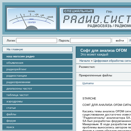
Логин
Пароль
На главную
Софт для анализа OFDM
Это может каждый
наш магазин радио
Начало
»
Цифровая обработка сигн
объявления
Разместил:
радиорейтинг
Прикрепленные файлы
радиостанции
радиоприемники
Цитата
диапазоны частот
таблица частот
STARCHE
аэродромы
СОФТ ДЛЯ АНАЛИЗА OFDM СИГ
статьи
Касаясь темы анализа OFDM сигн
файлы
существовании достаточно извес
"Радиосигналы" анализатора SA.
форум
SA был разработан форумчанин
Макаровым. В ходе разработки м
поиск
проблемы выносились автором п
форум и таким образом решались