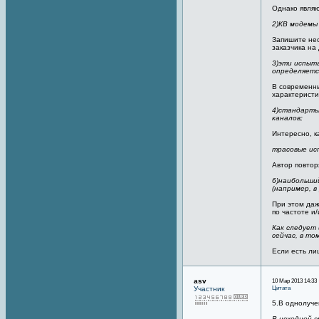
Однако являю
2)КВ модемы
Запишите нес
заказчика на
3)эти испыт
определяетс
В современны
характеристи
4)стандарты
каналов;
Интересно, к
трасовые ис
Автор повторя
6)наибольши
(например, 
При этом даж
по частоте и
Как следует
сейчас, в то
Если есть ли
asv
10 Мар 2013 14:33 
Цитата
Участник
5.В однолуче
В исходной 