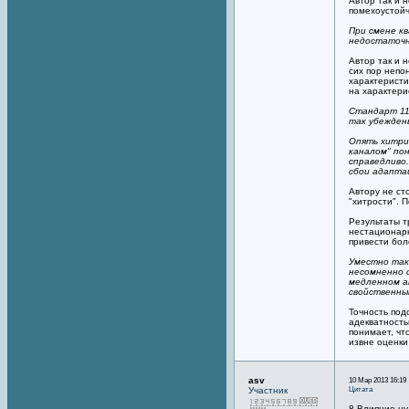
Автор так и 
помехоустойч
При смене к
недостаточн
Автор так и 
сих пор непо
характеристи
на характер
Стандарт 11
так убежден
Опять хитри
каналом" по
справедливо
сбои адапта
Автору не ст
"хитрости". 
Результаты т
нестационарн
привести бо
Уместно так
несомненно 
медленном а
свойственны
Точность под
адекватность
понимает, чт
извне оценки
asv
10 Мар 2013 16:19
Цитата
Участник
8.Влияние н