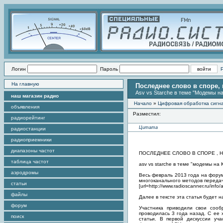
Логин
Пароль
На главную
Последнее слово в споре,
Asv vs Starche в теме "Модемы на
наш магазин радио
Начало
»
Цифровая обработка сигн
объявления
Разместил:
радиорейтинг
Цитата
радиостанции
радиоприемники
диапазоны частот
ПОСЛЕДНЕЕ СЛОВО В СПОРЕ , 
таблица частот
asv vs starche в теме "модемы на 
аэродромы
Весь февраль 2013 года на фору
многоканального методов передач
статьи
[url=http://www.radioscanner.ru/info/ar
файлы
Далее в тексте эта статья будет 
форум
Участника приводили свои сооб
проводилась 3 года назад. С ее 
поиск
статьи. В первой дискуссии уч