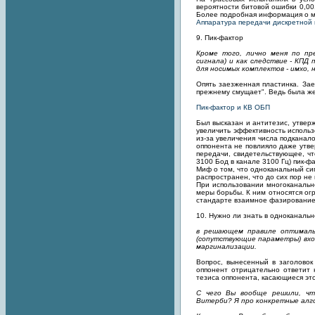
вероятности битовой ошибки 0,00
Более подробная информация о м
Аппаратура передачи дискретной 
9. Пик-фактор
Кроме того, лично меня по пр
сигнала) и как следствие - КПД
для носимых комплектов - имхо, 
Опять заезженная пластинка. Зае
прежнему смущает". Ведь была же
Пик-фактор и КВ ОБП
Был высказан и антитезис, утвер
увеличить эффективность исполь
из-за увеличения числа подканало
оппонента не повлияло даже утв
передачи, свидетельствующее, чт
3100 Бод в канале 3100 Гц) пик-ф
Миф о том, что одноканальный сиг
распространен, что до сих пор н
При использовании многоканальн
меры борьбы. К ним относятся ог
стандарте взаимное фазирование
10. Нужно ли знать в одноканаль
в решающем правиле оптимальн
(сопутствующие параметры) вхо
маргинализации.
Вопрос, вынесенный в заголовок
оппонент отрицательно ответит 
тезиса оппонента, касающиеся эт
С чего Вы вообще решили, чт
Витерби? Я про конкретные алго