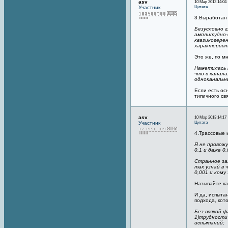
asv
10 Мар 2013 14:04 
Цитата
Участник
3.Выработан
Безусловно 
амплитудно-
квазикогере
характерист
Это же, по м
Наметилась 
что в канал
одноканальн
Если есть ос
типичного св
asv
10 Мар 2013 14:17 
Цитата
Участник
4.Трассовые 
Я не провожу
0,1 и даже 0
Странное зая
так узнай в 
0,001 и кому
Называйте как
И да, испыта
подхода, кот
Без всякой 
1)трудности
испытаний;