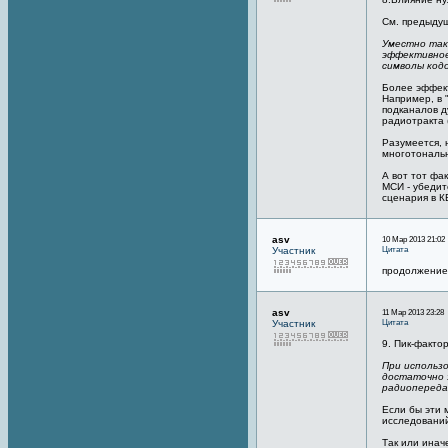
См. предыду
Уместно так
эффективное
символы код
Более эффект
Например, в 
подканалов д
радиотракта (
Разумеется, 
многотональ
А вот тот фа
МСИ - убедит
сценария в К
asv
10 Мар 2013 21:02
Цитата
Участник
продолжение
asv
11 Мар 2013 23:28
Цитата
Участник
9. Пик-факто
При использ
достаточно 
радиопереда
Если бы эти 
исследований
Так или инач