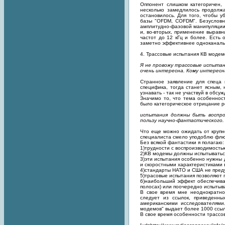
Оппонент слишком категоричен, 
несколько замедлилось продолж
остановилось. Для того, чтобы у
базы "OFDM, COFDM". Безусловн
амплитудно-фазовой манипуляции,
и, во-вторых, применение вырав
частот до 12 кГц и более. Есть
заметно эффективнее одноканаль
4. Трассовые испытания КВ модем
Я не провожу трассовые испытани
очень интересна. Кому интересна
Странное заявление для спеца 
специфика, тогда станет ясным, 
узнавать - так не участвуй в обсу
Значимо то, что тема особенно
было категорическое отрицание р
испытания должны быть воспро
пользу научно-фантастического.
Что еще можно ожидать от крупног
специалиста смело уподоблю флюсу
Без всякой фантастики я полагаю:
1)трудности с воспроизводимостью
2)КВ модемы должны испытыватьс
3)эти испытания особенно нужны 
и скоростными характеристиками 
4)стандарты НАТО и США не преду
5)трасовые испытания позволяют 
6)наибольший эффект обеспечива
полосах) или поочередно испытыв
В свое время мне неоднократно 
следует из ссылок, приведенны
американскими исследователями
модемов" выдает более 1000 ссыл
В свое время особенности трассо