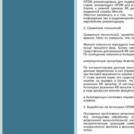
OFDM рекомендована для подвиж
годом, рекомендует OFDM для ис
близко к нижней границе КВ д
подвижной службы WinLink.
Уместно напомнить и о том, что
информации как в радиовещании,
европейские рекомендации.
2. Сравнение технологий
Сравнение технологий, проведе
мужика. Надо ли говорить, что ч
Мнение оппонента порождено тем
конце прошлого века. Более св
существенны для реальной КВ свя
По сообщению оппонента большин
итерационную процедуру демодул
По интернетовским данным мног
данным применение в них упомян
при битовой вероятности ошибки 
С точки зрения науки это сущест
ошибки на порядок и более. Но
реальных КВ каналов. О нестаци
потенциал реальных КВ каналов о
в ходе дискуссии мнение форумча
в действующих системах теряют
главное.
3. Выработан ли потенциал OFD
Понимание проблемных вопросов 
Ко). Алгоритмы обработки си
встроенной вычислительной тех
теоретическим границам поме
когерентного метода в многок
годах.