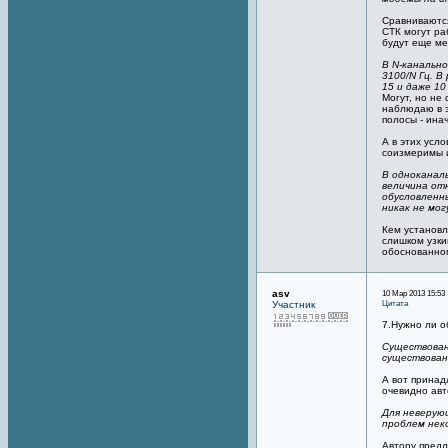
Сравниваются
СТК могут ра
будут еще ме
В N-канальн
3100/N Гц. В
15 и даже 10
Могут, но не
наблюдаю в э
полосы - ина
А в этих усл
соизмеримы и
В одноканал
величина от
обусловленн
никак не мо
Кем установл
слишком узки
обоснованно
asv
10 Мар 2013 15:53 
Цитата
Участник
7.Нужно ли о
Существован
существован
А вот принад
очевидно авт
Для неверую
проблем нек
Автору предл