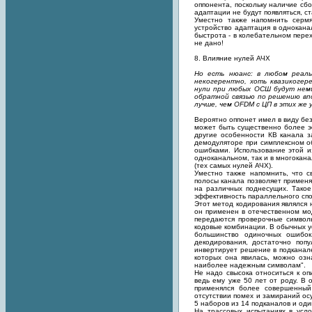
оппонента, поскольку наличие сб
адаптации не будут появляться, 
Уместно также напомнить сермя
устройство адаптация в однокан
быстрота - в колебательном пере
не дано!
8. Влияние нулей АЧХ
Но есть нюанс: в любом реал
некогерентно, хоть квазикоге
нули при любых ОСШ будут неми
обратной связью по решению вп
лучше, чем OFDM с ЦП в этих же у
Вероятно оппонет имел в виду бе
может быть существенно более э
другие особенности КВ канала з
демодуляторе при симплексном об
ошибками. Использование этой и
одноканальном, так и в многокан
(тех самых нулей АЧХ).
Уместно также напомнить, что с
полосы канала позволяет примен
на различных поднесущих. Тако
эффективность параллельного спо
Этот метод кодирования являлся 
он применен в отечественном мо
передаются проверочные символы
кодовые комбинации. В обычных у
большинство одиночных ошибок
декодирования, достаточно поп
инвертирует решение в подканал
которых она явилась, можно озн
наиболее надежным символам".
Не надо свысока относиться к о
ведь ему уже 50 лет от роду. В
применялся более совершенный 
отсутствии помех и замираний ос
5 наборов из 14 подканалов и од
На трассовых испытаниях в усло