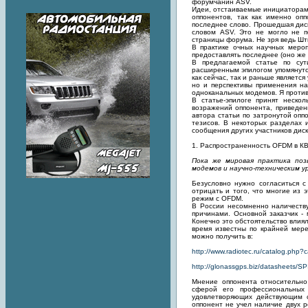
форумчанин ASV.
Идеи, отстаиваемые инициаторами
оппонентов, так как именно о
последнее слово. Прошедшая диск
словом ASV. Это не могло не п
страницы форума. Не зря ведь Шт
В практике очных научных мероп
предоставлять последнее (оно же 
В предлагаемой статье по сут
расширенным эпилогом упомянутой
как сейчас, так и раньше являетс
но и перспективы применения на
одноканальных модемов. Я проти
В статье-эпилоге принят неско
возражений оппонента, приведе
автора статьи по затронутой опп
тезисов. В некоторых разделах 
сообщения других участников диск
1. Распространенность OFDM в К
Пока же мировая практика по
модемов и научно-техническим у
Безусловно нужно согласиться с
отрицать и того, что многие из 
режим с OFDM.
В России несомненно наличеству
причинами. Основной заказчик -
Конечно это обстоятельство влиял
время известны по крайней мер
можно получить в:
http://www.radiotec.ru/catalog.php?
http://glonassgps.biz/datasheets
Мнение оппонента относительно
сферой его профессиональных 
удовлетворяющих действующим 
оппонент не учел наличие двух 