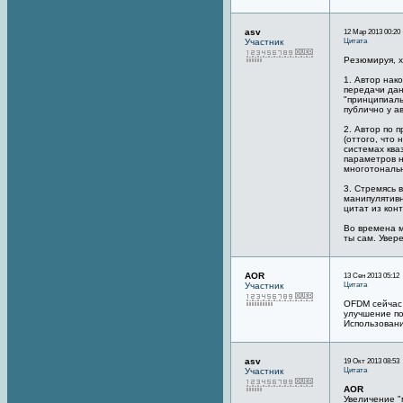
asv
12 Мар 2013 00:20 
Цитата
Участник
Резюмируя, х
1. Автор нак
передачи дан
"принципиаль
публично у а
2. Автор по
(оттого, что
системах ква
параметров н
многотональн
3. Стремясь 
манипулятивн
цитат из кон
Во времена м
ты сам. Увер
AOR
13 Сен 2013 05:12
Цитата
Участник
OFDM сейчас 
улучшение по
Использовани
asv
19 Окт 2013 08:53
Цитата
Участник
AOR
Увеличение "