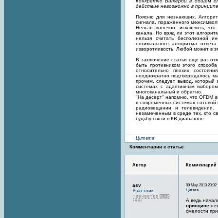
Конкретно Витерби в общем сл
действие невозможно в принципе
Поясню для незнающих. Алгорит
сигнала, пораженного межсимволь
Нельзя, конечно, исключить, чт
канала. Но вряд ли этот алгори
нельзя считать бесполезной и
оптимального алгоритма ответа
изворотливость. Любой может в э
В заключение статьи еще раз отм
быть противником этого способ
относительно плохих состояни
неоднократно подтверждалось ма
прочим, следует вывод, который 
системах с адаптивным выбором
многоканальный и обратно.
"На десерт" напомню, что OFDM в
в современных системах сотовой 
радиовещании и телевидении. 
незамеченным в среде тех, кто 
судьбу связи в КВ диапазоне.
Цитата
Комментарии к статье
Автор
Комментарий
asv
09 Мар 2013 23:32 
Цитата
Участник
А ведь начал
принципе
нек
смелости при