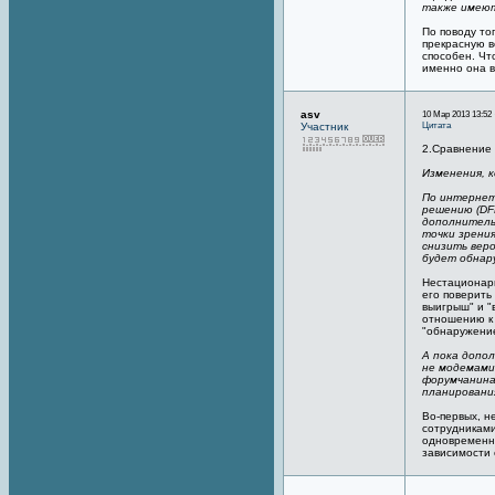
также имеют
По поводу то
прекрасную в
способен. Чт
именно она в
asv
10 Мар 2013 13:52 
Цитата
Участник
2.Сравнение
Изменения, к
По интернет
решению (DF
дополнитель
точки зрени
снизить вер
будет обнар
Нестационарн
его поверить
выигрыш" и "
отношению к 
"обнаружение
А пока допо
не модемами,
форумчанина
планирования
Во-первых, н
сотрудниками
одновременно
зависимости 