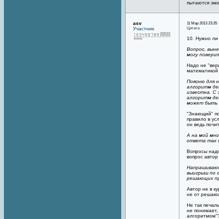
пытаются эм
asv
11 Мар 2013 23:35 
Цитата
Участник
10. Нужно ли
Вопрос, выне
могу повери
Надо не "вер
математикой 
Поясню для 
алгоритм де
известна. С 
алгоритм де
может быть 
"Знающий" по
правило в ус
он ведь почи
А на мой мн
ответа так 
Вопросы надо
вопрос автор
Напрашивают
выигрыш по 
решающих пр
Автор не в к
не от решаю
Не так печал
не понимает,
алгоритмом"?