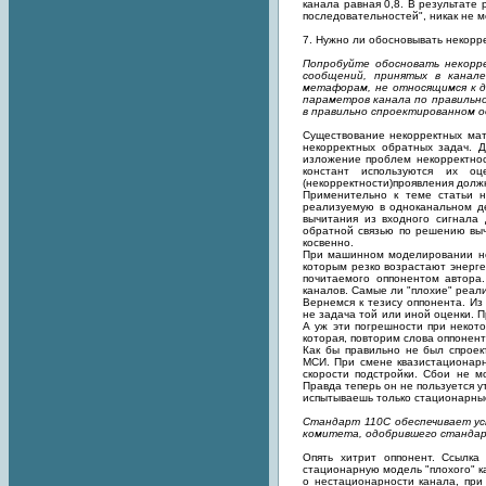
канала равная 0,8. В результате
последовательностей", никак не 
7. Нужно ли обосновывать некорр
Попробуйте обосновать некорр
сообщений, принятых в канал
метафорам, не относящимся к де
параметров канала по правильн
в правильно спроектированном 
Существование некорректных мат
некорректных обратных задач. 
изложение проблем некорректност
констант используются их о
(некорректности)проявления дол
Применительно к теме статьи н
реализуемую в одноканальном д
вычитания из входного сигнала
обратной связью по решению выч
косвенно.
При машинном моделировании нек
которым резко возрастают энерге
почитаемого оппонентом автора
каналов. Самые ли "плохие" реали
Вернемся к тезису оппонента. Из
не задача той или иной оценки. 
А уж эти погрешности при некот
которая, повторим слова оппонен
Как бы правильно не был спроек
МСИ. При смене квазистационарн
скорости подстройки. Сбои не м
Правда теперь он не пользуется у
испытываешь только стационарные
Стандарт 110C обеспечивает ус
комитета, одобрившего стандар
Опять хитрит оппонент. Ссылка
стационарную модель "плохого" к
о нестационарности канала, при