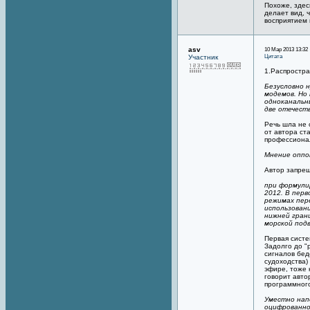
Похоже, здес
делает вид, 
восприятием 
asv
10 Мар 2013 13:32 
Цитата
Участник
1.Распростр
Безусловно н
модемов. Но 
одноканальны
две отечест
Речь шла не 
от автора ст
профессионал
Мнение оппо
Автор запрещ
при формули
2012. В перв
режимах пер
использован
нижней гран
морской подв
Первая систе
Задолго до "
сигналов бед
судоходства)
эфире, тоже 
говорит авто
программного
Уместно нап
оцифрованно