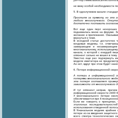
[url=http://www.radioscanner.ru/info/ar
не вижу особой необходимости по
5. В однолучевом канале стандар
Простите за прямоту, но это г
любого многолучевого. Отсутс
достаточно поставить согласов
Вот еще один перл нехороших (
поднималась мною на форуме. Зат
желание и прилежание. Оказывает
вернуться к теме.
В исходной статье достаточно 
кондовые модемы, т.е. отвечающ
замирающем и незамирающем к
многоканальному, использующему 
канала, о которой с ехидцей пиш
оппонент сильно не вошел в тему.
Уместно еще раз подчеркнуть и
модели имитатора не предусмотр
Ан нет, вдруг при этом будет нан
6. Потери информационной скоро
А потери в информационной ск
потерями многоканального модем
эта потеря составляет пример
зависимости от многолучевого до
И тут оппонент неправ, приче
информационной скорости 2400 би
У многоканального потери око
обеспечивается при 4-позиционно
Если же говорить о принципах, 
эталлоных последовательностей
использования отведенной полосы
В N-канальном модеме крайние п
потери из-за введения защитного
всего спектра технологических 