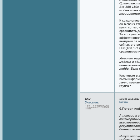
Сравниваютс
Std-188-110
модем из-за
позиционную 
К сожалению,
он в своих с
понятно, что
сравнивать д
То есть учит
эффективност
выигрыш от ж
сейчас это в
НСК(133,171) 
сравниваем и
Уместно еще
модема в од
понять нево
лобби. Если 
Ключевым в э
быть информа
лично познак
группа?
asv
10 Мар 2013 15:19
Цитата
Участник
6.Потери ин
А потери в 
соизмеримы 
высокоскоро
регулироват
доплеровског
И тут оппоне
модемы на и