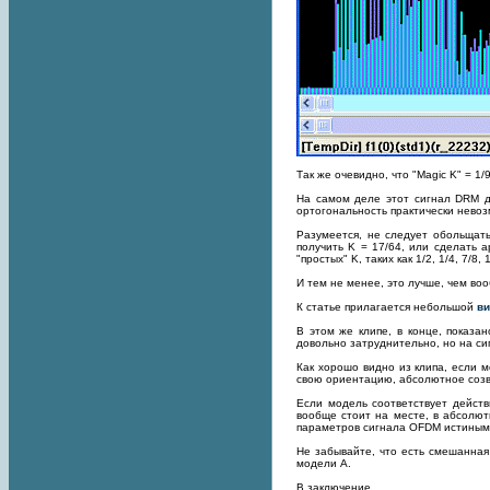
Так же очевидно, что "Magic K" = 1/9
На самом деле этот сигнал DRM д
ортогональность практически невоз
Разумеется, не следует обольщать
получить K = 17/64, или сделать 
"простых" K, таких как 1/2, 1/4, 7/8, 
И тем не менее, это лучше, чем воо
К статье прилагается небольшой
ви
В этом же клипе, в конце, показа
довольно затруднительно, но на сиг
Как хорошо видно из клипа, если м
свою ориентацию, абсолютное созв
Если модель соответствует дейст
вообще стоит на месте, в абсолют
параметров сигнала OFDM истиным, 
Не забывайте, что есть смешанная
модели А.
В заключение.