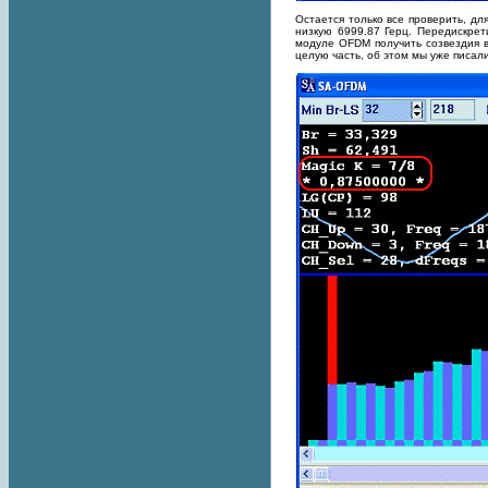
Остается только все проверить, дл
низкую 6999.87 Герц. Передискрет
модуле OFDM получить созвездия в
целую часть, об этом мы уже писал