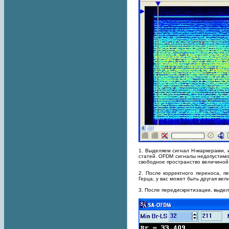
1. Выделяем сигнал H-маркерами, и
статей. OFDM сигналы недопустимо
свободное пространство величиной 
2. После корректного переноса, п
Герца, у вас может быть другая вел
3. После передискретизации, выде