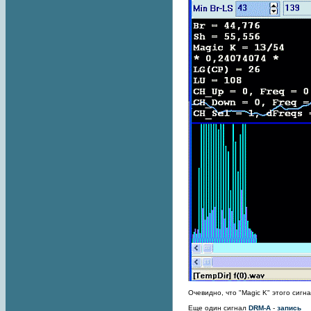
Очевидно, что "Magic K" этого сигна
Еще один сигнал
DRM-A
-
запись