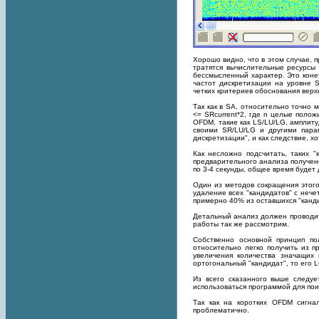
Хорошо видно, что в этом случае, п
тратятся вычислительные ресурсы
бессмысленный характер. Это коне
частот дискретизации на уровне 
четких критериев обоснования верхн
Так как в SA, относительно точно 
<= SRcurrent*2, где n целые поло
OFDM, такие как LS/LU/LG, амплиту
своими SR/LU/LG и другими парам
дискретизации", и как следствие, х
Как несложно подсчитать, таких "
предварительного анализа получено
по 3-4 секунды, общее время будет
Один из методов сокращения этого
удаление всех "кандидатов" с нече
примерно 40% из оставшихся "канди
Детальный анализ должен проводит
работы так же рассмотрим.
Собственно основной принцип по
относительно легко получить из п
увеличения количества значащих 
ортогональный "кандидат", то его L
Из всего сказанного выше следует
использоваться программой для пои
Так как на коротких OFDM сигна
проблематично.