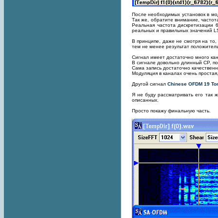
После необходимых установок в мо
Так же, обратите внимание, частот
Реальная частота дискретизации 6
реальных и правильных значений L
В принципе, даже не смотря на то,
тем не менее результат положител
Сигнал имеет достаточно много кан
В сигнале довольно длинный CP, поч
Сама запись достаточно качественн
Модуляция в каналах очень простая,
Другой сигнал
Chinese OFDM 19 To
Я не буду рассматривать его так 
описанных.
Просто покажу финальную часть.