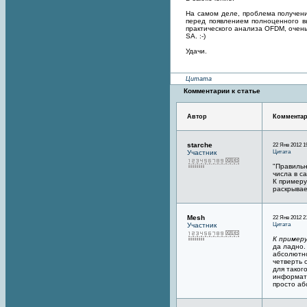
На самом деле, проблема получени
перед появлением полноценного в
практического анализа OFDM, очень 
SA. :-)
Удачи.
Цитата
Комментарии к статье
Автор
Коммента
starche
22 Янв 2012 1
Цитата
Участник
"Правильн
числа в с
К примеру
раскрывае
Mesh
22 Янв 2012 2
Цитата
Участник
К примеру
да ладно.
абсолютно
четверть 
для таког
информати
просто абс