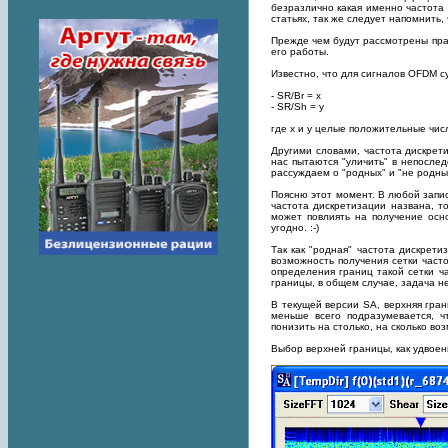
безразлично какая именно частота 
статьях, так же следует напомнить
Прежде чем будут рассмотрены прак
его работы.
Известно, что для сигналов OFDM су
- SR/Br = x
- SR/Sh = y
где x и y целые положительные чис
Другими словами, частота дискрети
нас пытаются "уличить" в непосле
рассуждаем о "родных" и "не родны
Поясню этот момент. В любой запис
частота дискретизации названа, то
может повлиять на получение осн
угодно. :-)
Так как "родная" частота дискрети
возможность получения сетки часто
определения границ такой сетки ч
границы, в общем случае, задача н
В текущей версии SA, верхняя гран
меньше всего подразумевается, ч
понизить на столько, на сколько во
Выбор верхней границы, как удвое