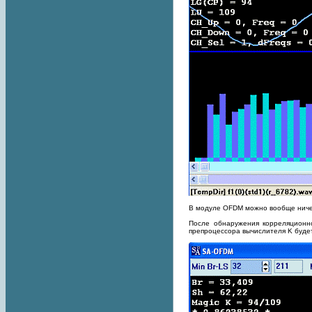
В модуле OFDM можно вообще ничего
После обнаружения корреляционно
препроцессора вычислителя K будет 