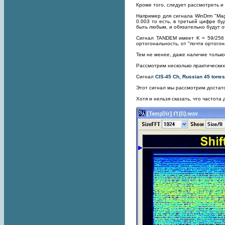
Кроме того, следует рассмотреть 
Например для сигнала WinDrm "Magi
0.003 то есть, в третьей цифре бу
быть любым, и обязательно будут о
Сигнал TANDEM имеет K = 59/256 =
ортогональность, от "почти ортогон
Тем не менее, даже наличие только
Рассмотрим несколько практических
Сигнал
CIS-45 Ch, Russian 45 tone
Этот сигнал мы рассмотрим достат
Хотя и нельзя сказать, что частота