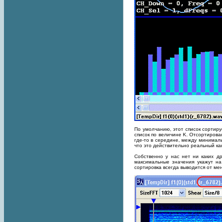
По умолчанию, этот список сортиру
список по величине K. Отсортирова
где-то в середине, между минимал
что это действительно реальный ка
Собственно у нас нет ни каких др
максимальные значения укажут на
сортировка всегда выводится от ме