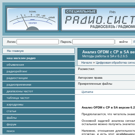
Логин
Пароль
На главную
Анализ OFDM с CP в SA вер
Методы работы в SA v 6.2.6.5
наш магазин радио
Начало
»
Цифровая обработка сигн
объявления
Разместил:
радиорейтинг
Авторские права
радиостанции
Прикрепленные файлы
радиоприемники
диапазоны частот
Цитата
таблица частот
аэродромы
Анализ OFDM с CP в SA версии 6.2
статьи
Предполагается, что читатель знак
файлы
Основной задачей анализа сигнал
остальное можно получить значите
форум
Напомню, отношение длительности 
поиск
отсчетах, и есть этот коэффициен