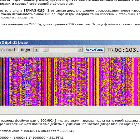
альных. Единственное условие, приемник должен вносить минимальные искажения в част
тиками, и хорошей собственной стабильностью.
честве эталона
STANAG-4285
. Этот сигнал довольно широко распространен, имеет изве
 Можно использовать любой сигнал, параметры которого точно известны и стабильны. 
тированы стандартом.
тоту манипуляции 2400 Гц, длину фрейма в 256 символов. Период фреймов в таком случа
 периода фреймов равно 106.69241 ms, это значит звуковая карта на которой сделана
ерез несложные математические действия, учитывая, что частота дискретизации карты для 
nominal value = 106.69241/106.66666 = 1.000241
 1000000 = (1.000241-1)*1000000 = 241 PPM.