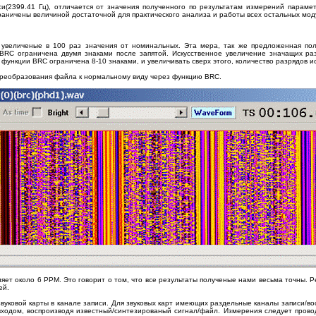
и(2399.41 Гц), отличается от значения полученного по результатам измерений парамет
аничены величиной достаточной для практического анализа и работы всех остальных модул
увеличеные в 100 раз значения от номинальных. Эта мера, так же предложенная поль
BRC ограничена двумя знаками после запятой. Искусственное увеличение значащих раз
 функции BRC ограничена 8-10 знаками, и увеличивать сверх этого, количество разрядов и
преобразования файла к нормальному виду через функцию BRC.
ляет около 6 PPM. Это говорит о том, что все результаты полученые нами весьма точны. Р
ей.
звуковой карты в канале записи. Для звуковых карт имеющих раздельные каналы записи/в
входом, воспроизводя известный/синтезированый сигнал/файл. Измерения следует прово