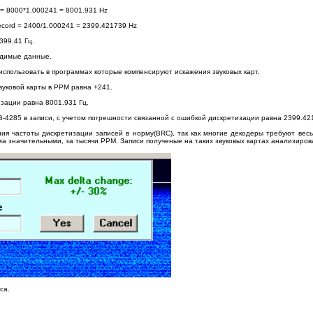
= 8000*1.000241 = 8001.931 Hz
f record = 2400/1.000241 = 2399.421739 Hz
399.41 Гц.
одимые данные.
 использовать в программах которые компенсируют искажения звуковых карт.
вуковой карты в PPM равна +241.
зации равна 8001.931 Гц.
-4285 в записи, с учетом погрешности связанной с ошибкой дискретизации равна 2399.42
ия частоты дискретизации записей в норму(BRC), так как многие декодеры требуют вес
ма значительными, за тысячи PPM. Записи полученые на таких звуковых картах анализир
са.