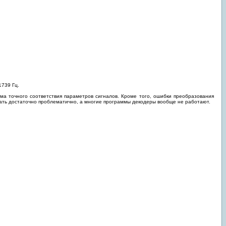
1739 Гц.
ьма точного соответствия параметров сигналов. Кроме того, ошибки преобразования
овать достаточно проблематично, а многие программы декодеры вообще не работают.