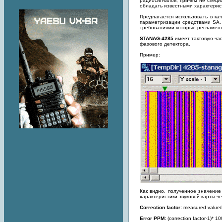
радиосигналов, причем не специ
обладать известными характерис
Предлагается использовать в ка
параметризации средствами SA.
требованиями которые регламен
STANAG-4285
имеет тактовую час
фазового детектора.
Пример:
Как видно, полученное значение
характеристики звуковой карты ч
Correction factor:
measured value/
Error PPM:
(correction factor-1)*