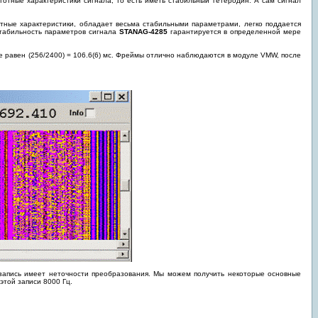
отные характеристики сигнала, то есть иметь стабильный гетеродин. А сам сигнал
стные характеристики, обладает весьма стабильными параметрами, легко поддается
Стабильность параметров сигнала
STANAG-4285
гарантируется в определенной мере
е равен (256/2400) = 106.6(6) мс. Фреймы отлично наблюдаются в модуле VMW, после
 запись имеет неточности преобразования. Мы можем получить некоторые основные
этой записи 8000 Гц.