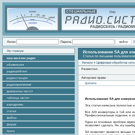
Логин
Пароль
На главную
Использование SA для из
Статья по письмам пользователе
наш магазин радио
Начало
»
Цифровая обработка сигн
объявления
Разместил:
радиорейтинг
Авторские права
радиостанции
Цитата
радиоприемники
диапазоны частот
таблица частот
Использование SA для измерени
аэродромы
Эта статья написана полностью н
статьи
Все A/D конвертеры в той или и
Профессиональные изделия, и сп
файлы
Одна из основных проблем звуков
форум
позволяют сделать. Но эту ошибку
поиск
SA позволяет провести весьма т