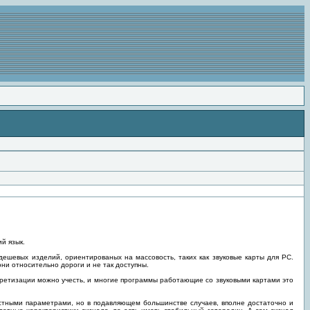
й язык.
ешевых изделий, ориентированых на массовость, таких как звуковые карты для PC.
и относительно дороги и не так доступны.
скретизации можно учесть, и многие программы работающие со звуковыми картами это
естными параметрами, но в подавляющем большинстве случаев, вполне достаточно и