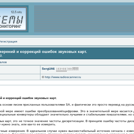
Регистрация
мерений и коррекций ошибок звуковых карт.
й.
алов
SergUA6
©
http://www.radioscanner.ru
й и коррекций ошибок звуковых карт.
а основе писем присланных пользователями SA, и фактически это просто перевод на русски
ной мере имеют ошибки преобразования/оцифровки. Это в значительной мере касается д
ециальные конвертеры обладают значительно лучшими и стабильными показателями, но он
ых карт, это не точное значение частоты дискретизации. В принципе ошибку частоты ди
 нужно знать, или как-то ее измерить.
очные измерения. В идеальном случае нужен высокостабильный источник сигнала с изв