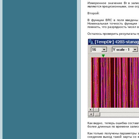
Измеренное значение Br в запис
являются прецизионными, они огр
Второй:
В функции BRC в поля введены 
Номинальная точность функции 
помнить, что разрядность чисел в
Осталось проверить результаты 
Как видно, теперь ошибка состав
более длинных по времени запис
Как только получены параметры 
соединив выход такой карты со 