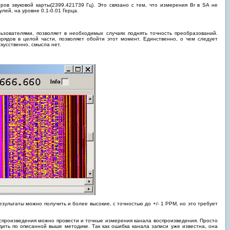
ров звуковой карты(2399.421739 Гц). Это связано с тем, что измерения Br в SA не
ей, на уровне 0.1-0.01 Герца.
зователями, позволяет в необходимых случаях поднять точность преобразований.
рядов в целой части, позволяет обойти этот момент. Единственно, о чем следует
скусственно, смысла нет.
езультаты можно получить и более высокие, с точностью до +/- 1 PPM, но это требует
оспроизведения можно провести и точные измерения канала воспроизведения. Просто
дить по описанной выше методике. Так как ошибка канала записи уже известна, она