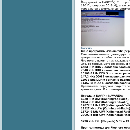
Подстригайло UA9OSV). Это прог
170 Гц, скорость 50 Bod), а так
передаются в формате синоптичес
Увеличить
Окно программы JVComm32 (верси
Она автоматически декодирует 
программе есть таблица частот и
Что можно принять так, сказать в
Это, во-первых, метеопрогнозы и 
4583 kHz DDK 2 согласно расписа
7646 kHz DDH 7 согласно расписа
10100,8 kHz DDK 9 согласно расп
147,3 kHz DDH 7 согласно распис
11039 kHz DDH 9 согласно распис
14467 kHz DDH8 согласно расписа
Практически передача радиотеле
времени суток. И что интересно, 
Передача NAVIP и NAVAREA:
4228 kHz UIW (Kaliningrad-Radio),
8454 kHz UIW (Kaliningrad-Radio),
12877,5 kHz UIW (Kaliningrad-Radi
16927 kHz UIW (Kaliningrad-Radio)
19724,5 kHz UIW (Kaliningrad-Radi
22603,5 kHz UIW (Kaliningrad-Radi
3730 kHz LYL (Klaipeda) 5:05 и 13
Прогноз погоды для Черного мор