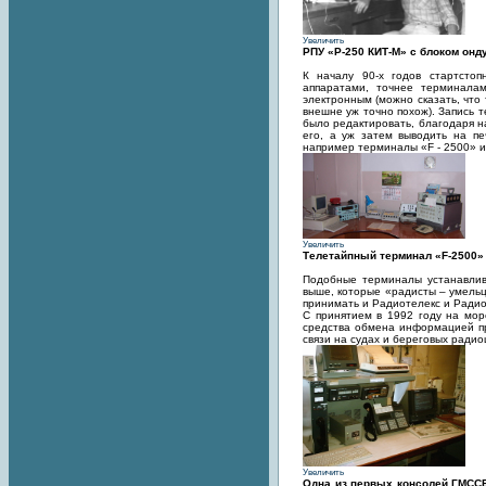
Увеличить
РПУ «Р-250 КИТ-М» с блоком онду
К началу 90-х годов стартсто
аппаратами, точнее терминала
электронным (можно сказать, что
внешне уж точно похож). Запись т
было редактировать, благодаря н
его, а уж затем выводить на пе
например терминалы «F - 2500» 
Увеличить
Телетайпный терминал «F-2500» 
Подобные терминалы устанавлива
выше, которые «радисты – умель
принимать и Радиотелекс и Радио
С принятием в 1992 году на мор
средства обмена информацией при
связи на судах и береговых радио
Увеличить
Одна из первых консолей ГМССБ 