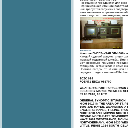
- сообщения передаются для всех 
- принимающие станции работают 
- не требуется получения подтве
- нет активного исправления ошиб
- нет защиты от несанкционирова
Увеличить
Консоль ГМССБ «SAILOR-4000» и
Каждой судовой радиостанции дл
морской подвижной службы. Именн
Вот несколько примеров передач
станциями, в том числе и нами л
Прогноз погоды от «Немецкой
передает радиостанция «Offenbach»
ZCZC 084
FQEN71 EDZW 091700
WEATHERREPORT FOR GERMAN 
ISSUED BY MARINE WEATHER S
09.06.2010, 18 UTC:
GENERAL SYNOPTIC SITUATION:
HIGH 1017 IN THE AREA OF ST. 
1008 JAN MAYEN, WEAKENING A 
ENGLISHCHANNEL, FILLING. TRO
NORTHPOLAND, MOVING NORTH A 
MOVING NORTHEAST, TOMORROW 
WAVE 1007 WESTFRANCE, MOVIN
NORTHGERMANY. HIGH 1030 WES
LITTLE. RIDGE 1024 SOUTH ICEL