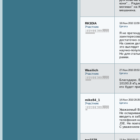
кони"... Рад
могикан" на 
мешанина.
RK3DIA
18 Июн 2010 13:59
Цитата
Участник
Я не претенд
заинтересова
достаточно с
На самом дел
это выглядит
научно-попул
Но для стать
рамки.
Wasilich
27 Июн 2010 20:53
Цитата
Участник
Благодарю, В
10100,8 кГц 
кто будет пр
mike84_1
14 Июл 2010 20:35
Цитата
Участник
Уважаемый В
Не оспариваю
вводить в за
телефония на
J3E. Не повто
С уважением 
ton2275
13 Авг 2010 01:12 