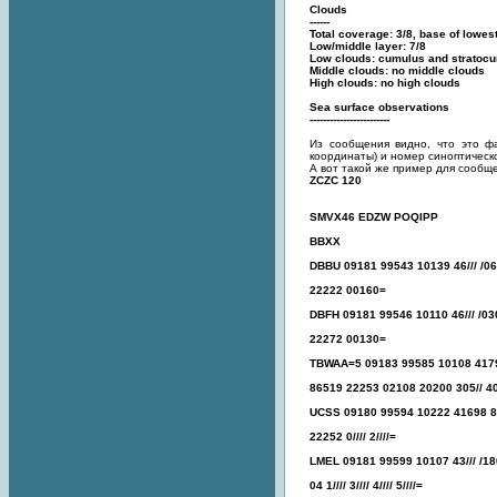
Clouds
------
Total coverage: 3/8, base of lowes
Low/middle layer: 7/8
Low clouds: cumulus and stratocum
Middle clouds: no middle clouds
High clouds: no high clouds
Sea surface observations
------------------------
Из сообщения видно, что это ф
координаты) и номер синоптическ
А вот такой же пример для сообщ
ZCZC 120
SMVX46 EDZW POQIPP
BBXX
DBBU 09181 99543 10139 46/// /0
22222 00160=
DBFH 09181 99546 10110 46/// /0
22272 00130=
TBWAA=5 09183 99585 10108 4179
86519 22253 02108 20200 305// 40
UCSS 09180 99594 10222 41698 8
22252 0//// 2////=
LMEL 09181 99599 10107 43/// /1802
04 1//// 3//// 4//// 5////=