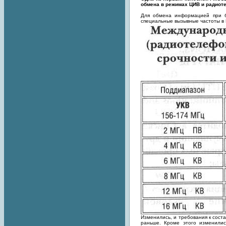
обмена в режимах ЦИВ и радиоте
Для обмена информацией при бе
специальные вызывные частоты в 
Изменились, и требования к сост
раньше. Кроме этого изменили