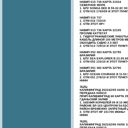
НАВИП 015 738 КАРТА 21024
СЕВЕРНОЕ МОРЕ
1. БПУ SONGA DEE В 59-32.8С 00
2. ОТМ 015 1765/09 И ЭТОТ ПУНК
НАВИП 016 737
1. ОТМ 016 733/10
2. ОТМ ЭТОТ НР=
НАВИП 013 736 КАРТА 22105
ПРОЛИВ КАТТЕГАТ
1. ГИДРОГРАФИ4ЕСКИЕ РАБОТ
КАБЕЛЬ ДЛИНОЙ 100 МЕТРОВ МЕЖ
ОБХОДИТЬ СУДНО 2.5 КБТ
2. ОТМ 013 729/10 И ЭТОТ ПУНКТ
НАВИП 052 383 КАРТА 32795
БРАЗИЛИЯ
1. БПУ SEA EXPLORER В 23-39.6
2. ОТМ 052 133/10 И ЭТОТ ПУНКТ
НАВИП 051 382 КАРТА 32790
БРАЗИЛИЯ
1. БПУ OCEAN COURAGE В 11-53.
2. ОТМ 051 278/10 И ЭТОТ ПУНКТ
НННН
ЗЦЗЦ
КАЛИНИНГРАД 262242/05 04/06 1
ПЕРЕДА4А 040610
ПРИП КАЛИНИНГРАД 68 КАРТА 2
ГДАНЬСКИЙ ЗАЛИВ
1. У4ЕНИЯ КОРАБЛЕЙ 09 И 10 ИЮ
РАЙОНЕ БР-163 ЦЕНТРОМ 54-53С
РАЙОН ВРЕМЕННО ЗАПРЕТНЫЙ 
2. ОТМ ЭТОТ НР 101700 ИЮНЬ=
НННН
ЗЦЗЦ
КАЛИНИНГРАД 262242/06 04/06 1
ПЕРЕДА4А 040610