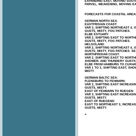
EXPANDING EAST, MOVING SOUTH
FARVEL, WEAKENING, MOVING EA
FORECASTS FOR COASTAL AREA
GERMAN NORTH SEA:
EASTFRISIAN COAST:
VAR 3, SHIFTING NORTHEAST 4,
GUSTS, MISTY, FOG PATCHES.
ELBE ESTUARY:
VAR 2, SHIFTING EAST TO NORT
GUSTS, MISTY, FOG PATCHES.
HELGOLAND:
VAR 2, SHIFTING NORTHEAST 4,
GUSTS, MISTY, FOG PATCHES. SE
NORTHFRISIAN COAST:
VAR 2, SHIFTING EAST TO NORTH
SHOWER- AND THUNDERY GUSTS, 
ELBE FROM HAMBURG TO CUXHA
VAR 1 TO 3, SHIFTING EAST, SH
MISTY.
GERMAN BALTIC SEA:
FLENSBURG TO FEHMARN:
VAR 2, SHIFTING EAST INCREAS
GUSTS, MISTY.
EAST OF FEHMARN TO RUEGEN:
VAR 3, SHIFTING EAST INCREAS
GUSTS, MISTY.
EAST OF RUEGENO
EAST TO NORTHEAST 3, INCREA
GUSTS, MISTY.
=