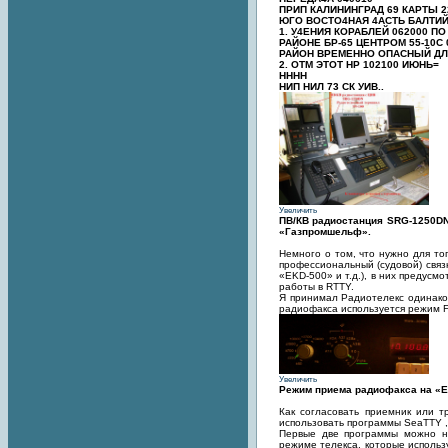
ПРИП КАЛИНИНГРАД 69 КАРТЫ 2
ЮГО ВОСТО4НАЯ 4АСТЬ БАЛТИ
1. У4ЕНИЯ КОРАБЛЕЙ 062000 ПО
РАЙОНЕ БР-65 ЦЕНТРОМ 55-10С 
РАЙОН ВРЕМЕННО ОПАСНЫЙ ДЛ
2. ОТМ ЭТОТ НР 102100 ИЮНЬ=
НННН
НИП НИЛ 73 СК УИВ..
Увеличить
ПВ/КВ радиостанция SRG-1250DN
«Газпромшельф».
Немного о том, что нужно для то
профессиональный (судовой) свя
«EKD-500» и т.д.), в них предусм
работы в RTTY.
Я принимал Радиотелекс одинако
радиофакса используется режим F
Увеличить
Режим приема радиофакса на «
Как согласовать приемник или т
использовать программы SeaTTY 
Первые две программы можно на
режиме телекса, которые использ