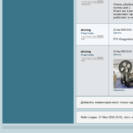
Очень удобн
почти всё )
И все же я р
позволяют пр
работает и н
driving
01 Апр 2020 22:01 
Цитата
Участник
FYI Ондулято
driving
01 Апр 2020 22:10
Цитата
Участник
Увеличить
Добавлять комментарии могут только за
Файл создан: 17 Июн 2010 22:01, посл. 