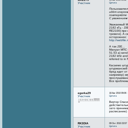
Цитата
Участник
Пользовател
идёт классом
повторяйте 
С уважением 
Уважаемый Mi
2182 кГц - J
RE2100) при 
тревоги). А с
осторожнее:
http://webfile
А так J3E...
Мануал МПС 
51.53 a) send 
2182 kHz and 
referred to in
Касаемо штур
штурманский 
бред идет от
например) зв
прослушиван
Все проблемы
egorka29
18 Авг 2010 09:06 
Цитата
Участник
Виктор Спаси
действительн
зато принима
расписанию) 
RK3DIA
09 Окт 2010 23:57
Цитата
Участник