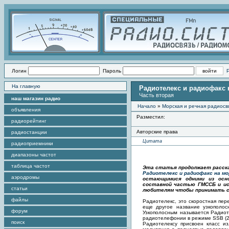
Логин
Пароль
На главную
Радиотелекс и радиофакс
Часть вторая
наш магазин радио
Начало
»
Морская и речная радиосв
объявления
Разместил:
радиорейтинг
Авторские права
радиостанции
Цитата
радиоприемники
диапазоны частот
таблица частот
Эта статья продолжает расска
Радиотелекс и радиофакс на м
аэродромы
остающимися одними из осно
составной частью ГМССБ и исп
статьи
любителям чтобы принимать с
файлы
Радиотелекс, это скоростная пе
еще другое название узкополосн
форум
Узкополосным называется Радиот
радиотелефонии в режиме SSB (250
поиск
Радиотелексу присвоен класс и