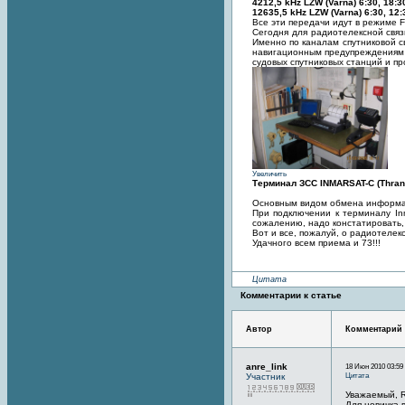
4212,5 kHz LZW (Varna) 6:30, 18:3
12635,5 kHz LZW (Varna) 6:30, 12:
Все эти передачи идут в режиме F
Сегодня для радиотелексной свя
Именно по каналам спутниковой 
навигационным предупреждениям 
судовых спутниковых станций и пр
Увеличить
Терминал ЗСС INMARSAT-C (Thran
Основным видом обмена информац
При подключении к терминалу In
сожалению, надо констатировать,
Вот и все, пожалуй, о радиотелек
Удачного всем приема и 73!!!
Цитата
Комментарии к статье
Автор
Комментарий
anre_link
18 Июн 2010 03:59
Цитата
Участник
Уважаемый, 
Для новичка 