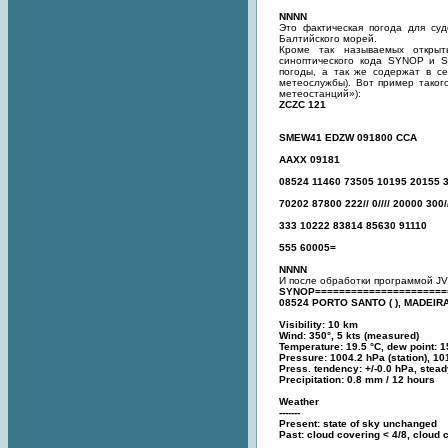
NNNN
Это фактическая погода для су
Балтийского морей.
Кроме так называемых откры
синоптического кода SYNOP и 
погоды, а так же содержат в с
метеослужбы). Вот пример таког
метеостанций»):
ZCZC 121
SMEW41 EDZW 091800 CCA
AAXX 09181
08524 11460 73505 10195 20155 
70202 87800 222// 0//// 20000 300
333 10222 83814 85630 91110
555 60005=
NNNN
И после обработки программой JV
SYNOP======================
08524 PORTO SANTO ( ), MADEIRA
Visibility: 10 km
Wind: 350°, 5 kts (measured)
Temperature: 19.5 °C, dew point: 1
Pressure: 1004.2 hPa (station), 1
Press. tendency: +/-0.0 hPa, stea
Precipitation: 0.8 mm / 12 hours
Weather
-------
Present: state of sky unchanged
Past: cloud covering < 4/8, cloud 