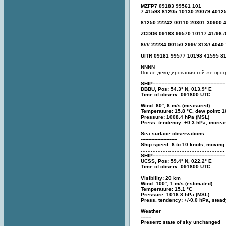
MZFP7 09183 99561 101
7 41598 81205 10130 20079 40125
81250 22242 00110 20301 30900 4
ZCDD6 09183 99570 10117 41/96 
8//// 22284 00150 299// 313// 40
UITR 09181 99577 10198 41595 8
NNNN
После декодирования той же про
SHIP========================
DBBU, Pos: 54.3° N, 013.9° E
Time of observ: 091800 UTC
Wind: 60°, 6 m/s (measured)
Temperature: 15.8 °C, dew point: 1
Pressure: 1008.4 hPa (MSL)
Press. tendency: +0.3 hPa, increa
Sea surface observations
------------------------
Ship speed: 6 to 10 knots, moving
…………………………………………..
SHIP========================
UCSS, Pos: 59.4° N, 022.2° E
Time of observ: 091800 UTC
Visibility: 20 km
Wind: 100°, 1 m/s (estimated)
Temperature: 15.1 °C
Pressure: 1016.8 hPa (MSL)
Press. tendency: +/-0.0 hPa, stea
Weather
-------
Present: state of sky unchanged