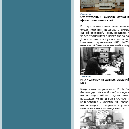
Увеличить
Стартстопный буквопечатающ
(фото:radioscanner.ru)
В стартстопных аппаратах вмест
буквенного или цифрового симво
одной стоповой. Текст, предвари
через трансмиттер передавала с
Для сопряжения буквопечатающе
Например, приемники «КИТ Р-25
оконечной буквопечатающей аппар
Увеличить
РПУ «Шторм» (в центре, верхний
ые).
Радиосвязь посредством УБПЧ б
берег-судно (и наоборот) и судн
информации обошел даже режим 
прохождение не играют сколько
кодирования информации, позво
информации на морском и река-м
каналов связи и их надежность.