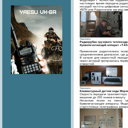
модуляция с полностью подавле
настоящее время передача радиот
несущей частоты цифровым сигнал
УБПЧ или Радиотелекс как вид свя
Увеличить
Радиорубка грузового теплоход
буквопечатающий аппарат «Т-63»
Применение радиотелекса позв
средневолновом диапазоне, где дл
В начале для скоростной переда
через который пропускалась перф
отверстий.
Увеличить
Клавиатурный датчик кода Морзе 
Скорость передачи трансмиттера 
машинки до 200 знаков в минуту.
Несколько позже на смену т
буквопечатающие аппараты. Модел
стартстопных телеграфных аппара