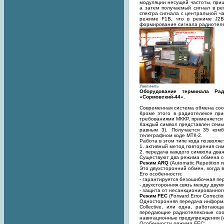
модуляции несущей частоты, приш
а затем получаемый сигнал в ре
спектра сигнала с центральной ча
режиме F1B, что в режиме J2B
формирование сигнала радиотелек
Увеличить
Оборудование терминала Ра
«Сормовский-44».
Современная система обмена соо
Кроме этого в радиотелексе пр
требованиями МККР, применяется 
Каждый символ представлен семью
равным 3). Получается 35 ком
телеграфном коде МТК-2.
Работа в этом типе кода позволяе
1. активный метод повторения си
2. передача каждого символа два
Существуют два режима обмена со
Режим ARQ
(Automatic Repetition 
Это двухсторонний обмен, когда 
Его особенности:
- гарантируется безошибочная пе
- двухсторонняя связь между двум
- защита от несанкционированног
Режим FEC
(Forward Error Correct
Односторонняя передача информац
Collective, или одна, работаю
передающие радиотелексные соо
навигационные предупреждения (н
Особенности режима FEC: