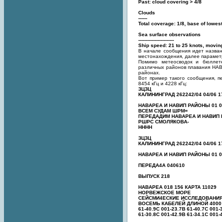
Past: cloud covering > 4/8
Clouds
------
Total coverage: 1/8, base of lowes
Sea surface observations
------------------------
Ship speed: 21 to 25 knots, movi
В начале сообщения идет названи
местонахождения, далее параметр
Помимо метеосводок и бюллет
различных районов плавания НАВ
районах.
Вот пример такого сообщения, пе
8454 кГц и 4228 кГц:
ЗЦЗЦ
КАЛИНИНГРАД 262242/04 04/06 1
НАВАРЕА И НАВИП РАЙОНЫ 01 0
ВСЕМ СУДАМ ШРМ=
ПЕРЕДАДИМ НАВАРЕА И НАВИП В
РШРС СМОЛЯКОВА-
НННН
ЗЦЗЦ
КАЛИНИНГРАД 262242/04 04/06 1
НАВАРЕА И НАВИП РАЙОНЫ 01 0
ПЕРЕДА4А 040610
ВЫПУСК 218
НАВАРЕА 018 156 КАРТА 11029
НОРВЕЖСКОЕ МОРЕ
СЕЙСМИ4ЕСКИЕ ИССЛЕДОВАНИ
ВОСЕМЬ КАБЕЛЕЙ ДЛИНОЙ 4000 
61-40.9С 001-23.7В 61-40.7С 001-
61-30.8С 001-42.9В 61-34.1С 0