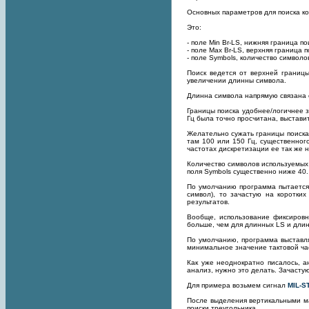
Основных параметров для поиска ко
Это:
- поле Min Br-LS, нижняя граница по
- поле Max Br-LS, верхняя граница п
- поле Symbols, количество символ
Поиск ведется от верхней границы
увеличении длинны символа.
Длинна символа напрямую связана с
Границы поиска удобнее/логичнее з
Гц была точно просчитана, выстави
Желательно сужать границы поиска и
там 100 или 150 Гц, существенног
частотах дискретизации ее так же 
Количество символов используемых 
поля Symbols существенно ниже 40.
По умолчанию программа пытается
символ), то зачастую на коротки
результатов.
Вообще, использование фиксировнн
больше, чем для длинных LS и длин
По умолчанию, программа выставля
минимальное значение тактовой час
Как уже неоднократно писалось, а
анализ, нужно это делать. Зачасту
Для примера возьмем сигнал
MIL-S
После выделения вертикальными ма
поиски треугольника.