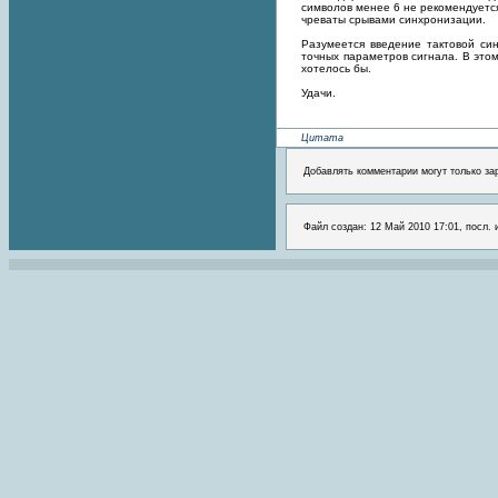
символов менее 6 не рекомендуется
чреваты срывами синхронизации.
Разумеется введение тактовой си
точных параметров сигнала. В этом
хотелось бы.
Удачи.
Цитата
Добавлять комментарии могут только за
Файл создан: 12 Май 2010 17:01, посл. 