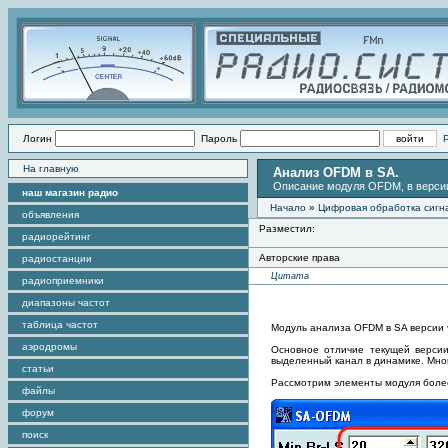
Логин
Пароль
На главную
Анализ OFDM в SA.
Описание модуля OFDM, в версии
наш магазин радио
Начало
»
Цифровая обработка сигн
объявления
Разместил:
радиорейтинг
Авторские права
радиостанции
Цитата
радиоприемники
диапазоны частот
таблица частот
Модуль анализа OFDM в SA версии
аэродромы
Основное отличие текущей версии
выделенный канал в динамике. Мног
статьи
Рассмотрим элементы модуля боле
файлы
форум
поиск