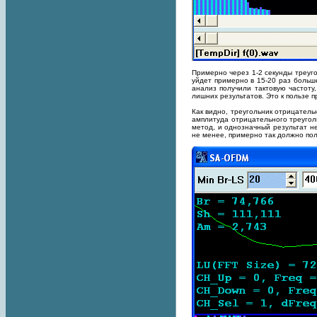
Примерно через 1-2 секунды треуго
уйдет примерно в 15-20 раз больше
анализ получили тактовую частоту
лишних результатов. Это к пользе 
Как видно, треугольник отрицательн
амплитуда отрицательного треугол
метод, и однозначный результат не
не менее, примерно так должно пол