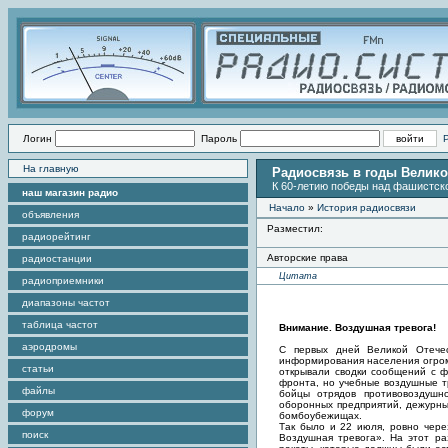
Логин
Пароль
На главную
Радиосвязь в годы Велик
К 60-летию победы над фашистско
наш магазин радио
Начало
»
История радиосвязи
объявления
Разместил:
радиорейтинг
Авторские права
радиостанции
Цитата
радиоприемники
диапазоны частот
таблица частот
Внимание. Воздушная тревога!
аэродромы
С первых дней Великой Отечес
информирования населения огромн
статьи
открывали сводки сообщений с 
фронта, но учебные воздушные тр
файлы
бойцы отрядов противовоздушн
оборонных предприятий, дежурны
форум
бомбоубежищах.
Так было и 22 июля, ровно чере
поиск
Воздушная тревога». На этот ра