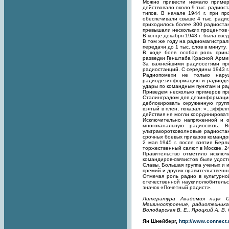
Можно привести немало пример
действовало около 9 тыс. радиос
типов. В начале 1944 г. при п
обеспечивали свыше 4 тыс. ради
приходилось более 300 радиостан
превышали нескольких процентов 
В конце декабря 1943 г. была вв
В том же году на радиомагистрал
передачи до 1 тыс. слов в минуту.
В ходе боев особая роль прин
разведки Генштаба Красной Арми
За важнейшими радиосетями про
радиостанций. С середины 1943 г
Радиопомехи не только нару
радиодезинформацию и радиодем
удары по командным пунктам и ра
Приведем несколько примеров пр
Сталинградом для дезинформации
деблокировать окруженную групп
взятый в плен, показал: «...эфф
действия не могли координироват
Исключительно напряженной и о
многоканальную радиосвязь. 
ультракоротковолновые радиостан
срочных боевых приказов командо
2 мая 1945 г. после взятия Бер
торжественный салют в Москве. 2
Правительство отметило исклю
командиров-связистов были удост
Славы. Большая группа ученых и 
премий и других правительственн
Отмечая роль радио в культурно
отечественной наукииолюбительс
значок «Почетный радист».
Литература Академия наук С
Машиностроение, радиотехника, 
Володарская В. Е., Яроцкий А. В.
Ян Шнейберг,
http://www.connect.