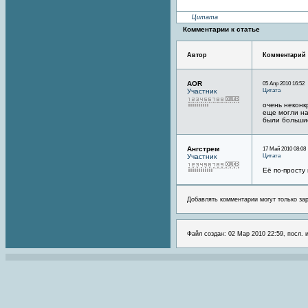
Цитата
Комментарии к статье
Автор
Комментарий
AOR
05 Апр 2010 16:52
Цитата
Участник
очень неконк
еще могли на
были больши
Ангстрем
17 Май 2010 08:08
Цитата
Участник
Её по-просту
Добавлять комментарии могут только за
Файл создан: 02 Мар 2010 22:59, посл. 