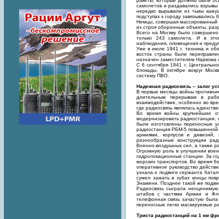
ракеты, которые должны были ос
самолетов и раздавались взрывы 
нередко вырывали из тьмы кажу
подступах к городу завязывались
Немцы, совершая массированный н
из строя оборонные объекты, разр
Всего на Москву было совершено 
только 243 самолета. И в это
наблюдения, оповещения и преду
Уже в июле 1941 г. техника и об
восток страны были переправл
назначен заместителем Наркома о
С 6 сентября 1941 г. Центральн
блокады. В октябре вокруг Мос
систему ПВО.
Надежная радиосвязь – залог ус
В первые месяцы войны противник
длительным перерывам в рабо
взаимодействие, особенно во вре
где радиосвязь являлась единств
Во время войны крупнейшие от
модернизировать радиостанции, н
были изготовлены переносные ул
радиостанция РБМ-5 повышенной 
армиями, корпусов и дивизий, 
разнообразные конструкции рад
Военно-воздушных сил, а также 
Огромную роль в улучшении воен
гидролокационные станции. За го
морских транспортов. Во время б
оперативное руководство действи
узнала о подвиге сержанта батал
сумел зажать в зубах концы пов
Знамени. Позднее такой же подви
Радиосвязь сыграла неоценимую 
штабов с частями Армии и Фло
телефонная связь зачастую была
переносные легко маскируемые р
Триста радиостанций на 1 км фр