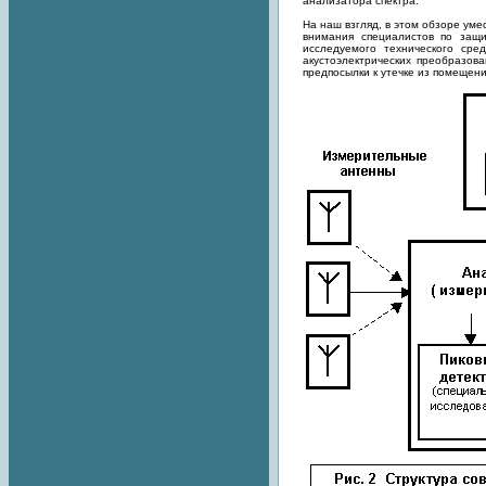
анализатора спектра.
На наш взгляд, в этом обзоре ум
внимания специалистов по защ
исследуемого технического ср
акустоэлектрических преобразо
предпосылки к утечке из помещен