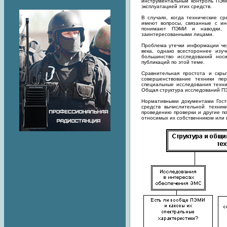
инструментальный контроль ПЭМИ
эксплуатацией этих средств.
В случаях, когда технические с
имеют вопросы, связанные с и
понимают ПЭМИ и наводки, 
заинтересованными лицами.
Проблема утечки информации че
века, однако всестороннее изу
большинство исследований носи
публикаций по этой теме.
Сравнительная простота и скр
совершенствование техники пе
специальные исследования техни
Общая структура исследований ПЭ
Нормативными документами Гост
средств вычислительной техник
проведению проверки и другие п
относимых их собственником или