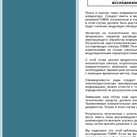
Поиск и оценка таких информат
аппаратуре. Следует иметь в в
режимов ПЭВМ, изложенные в норм
в этом случае должен быть акус
будет наличие модуляции обнаруж
Несмотря на значительное чис
предсказать характер распре
имитирующего обработку информ
Результатом акустоэлектрически
составляющих спектра ПЭМИ. Поэ
изменениями не только спектра
модуляционными характеристикам
С этой точки зрения предпочте
анализатора спектра, осциллогра
измерительного комплекса шир
необходимых параметров сигнала
с помощью временных меток), под
Справедливости ради следует
электроакустические преобразо
информацию, можно отнести к "с
определённой по результатам из
Завершим наш обзор ещё одно
технических средств, должен зн
Применяемая измерительная апп
документов. Только в этом случае
Результаты, полученные с испол
могут иметь лишь внутриведомс
рекомендуется вначале изучить 
лишь затем принять решение о за
Мы надеемся, что этой публикац
исследование ПЭМИ. Если же вы д