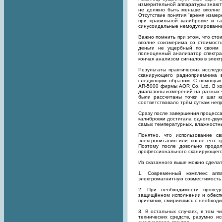
измерительной аппаратуры знают,
не должно быть меньше вполне 
Отсутствие понятия "время изме
при правильной калибровке и г
синусоидальные немодулированн
Важно помнить при этом, что ст
вполне соизмерима со стоимость
деньги не ущербный по своим 
полноценный анализатор спектра
кончая анализом сигналов в элект
Результаты практических исслед
сканирующего радиоприемника в
следующим образом. С помощью 
AR-5000 фирмы AOR Co. Ltd. В х
диапазоны измерений на разных ч
были рассчитаны точки и шаг ка
соответствовало трём суткам неп
Сразу после завершения процесса
калибровки достигала одного-дву
самых температурных, влажностны
Понятно, что использование св
электропитания или после его т
Поэтому после довольно продол
профессионального сканирующего
Из сказанного выше можно сдела
1. Современный комплекс апп
электромагнитную совместимость 
2. При необходимости проведе
защищённом исполнении и обеспе
приёмник, смирившись с необход
3. В остальных случаях, в том 
технических средств, разумно и