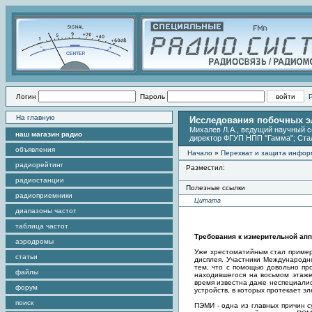
Логин
Пароль
На главную
Исследования побочных э
Михалев Л.А., ведущий научный с
наш магазин радио
директор ФГУП НПП "Гамма"; Ста
объявления
Начало
»
Перехват и защита инфо
радиорейтинг
Разместил:
радиостанции
Полезные ссылки
радиоприемники
Цитата
диапазоны частот
таблица частот
Требования к измерительной ап
аэродромы
Уже хрестоматийным стал пример
статьи
дисплея. Участники Международн
тем, что с помощью довольно пр
файлы
находившегося на восьмом этаже
время известна даже неспециалис
форум
устройств, в которых протекает эл
поиск
ПЭМИ - одна из главных причин 