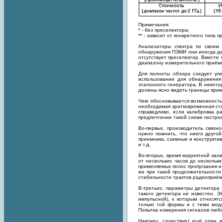
Примечания:
* - без преселектора;
** - зависит от конкретного типа п
Анализаторы спектра по своим
обнаружения ПЭМИ они иногда да
отсутствует преселектор. Вместе
диапазону измерительного приём
Для полноты обзора следует уп
использовании для обнаружени
эталонного генератора. В некото
должны ясно видеть границы прим
Чем обосновывается возможность 
необходимая кратковременная ста
справедливо, если калибровка 
предпочтение такой схеме постро
Во-первых, производитель связн
нужно помнить, что никто другой
приемника, схемные и конструкти
и т.д.
Во-вторых, время корректной кал
от нескольких часов до нескольк
применяемых полос пропускания и
же при такой продолжительности
стабильности трактов радиоприём
В-третьих, параметры детектора
такого детектора не известен. 
импульсной), к которым относя
только той формы и с теми моду
Попытка измерения сигналов люб
Наконец, существует ещё один 