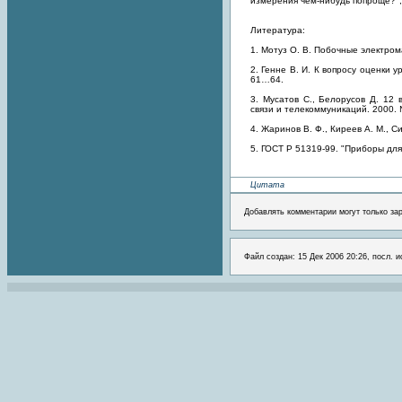
измерения чем-нибудь попроще?", 
Литература:
1. Мотуз О. В. Побочные электро
2. Генне В. И. К вопросу оценки
61…64.
3. Мусатов С., Белорусов Д. 12
связи и телекоммуникаций. 2000. 
4. Жаринов В. Ф., Киреев А. М., 
5. ГОСТ Р 51319-99. "Приборы дл
Цитата
Добавлять комментарии могут только за
Файл создан: 15 Дек 2006 20:26, посл. 