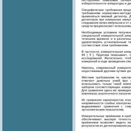
посторонних помеховых сигна
избирательности аппаратуры и д
Специфические требования предъ
требованиям нормативно-методи
применяться пиковый детектор. 
детекторов при измерении импул
следования пачек импульсов и от 
средств предполагают использова
Необходимым условием получени
специальной измерительной аппа
течением времени и в различны
удовлетворять установленным т
соответствие этим требованиям.
В частности, измерительная апп
99 [ 5 ]. Практика показывает,
исследований. Желательно, что
измерений в ходе проведения сп
Наконец, современный измерит
недостижимый другими путями ур
Жёстким требованиям по чувств
отвечает довольно узкий круг
использовать только такой комп
набором соответствующих измери
Для сравнения здесь же приведен
комплексах аналогичного назначе
Из сравнения характеристик эти
напряжённости слабых электриче
выдерживают сравнения с сов
эргономическим показателям.
Измерительные приёмники в наи
обеспечивают высокую точност
приёмников позволяет видеть п
результатов их детектирования р