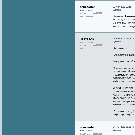
semizador
03 Ноя 2009 23:56
Цитата
Участник
Знаете,
Неоте
меня достаточ
их статьи, про
много чего ещё
Неотесла
04 Ноя 2009 08:05 · 
Цитата
Участник
Semizador:
"Западная Евр
Митрополит Су
"Мы не можем 
скрытого бого
понимаем, что
замаскированн
заботой и все
И ведь Европа,
обьединяться, 
Кстати, лично 
мусульмане зна
звучат по-разн
толковать - лю
Родной отец А
перефразирова
semizador
04 Ноя 2009 08:26 · 
Цитата
Участник