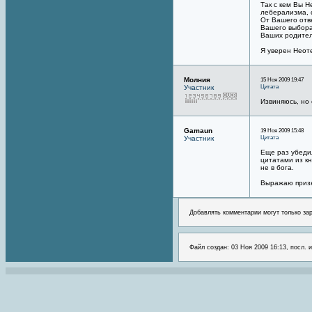
Так с кем Вы 
леберализма, 
От Вашего отве
Вашего выбора,
Ваших родител
Я уверен Неоте
Молния
15 Ноя 2009 19:47
Цитата
Участник
Извиняюсь, но 
Gamaun
19 Ноя 2009 15:48
Цитата
Участник
Еще раз убеди
цитатами из к
не в бога.
Выражаю призн
Добавлять комментарии могут только за
Файл создан: 03 Ноя 2009 16:13, посл. 