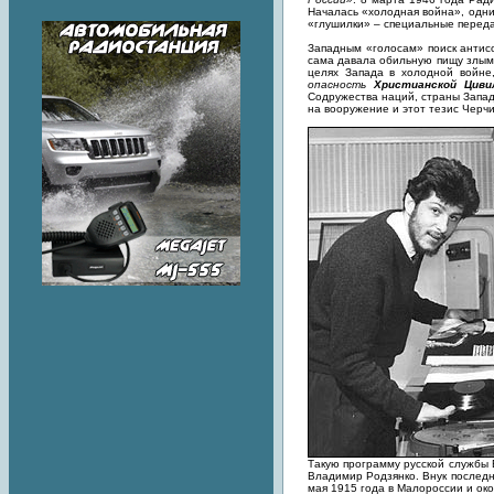
Началась «холодная война», одни
«глушилки» – специальные перед
Западным «голосам» поиск антисо
сама давала обильную пищу злым 
целях Запада в холодной войне
опасность
Христианской Циви
Содружества наций, страны Запа
на вооружение и этот тезис Черчи
Такую программу русской службы 
Владимир Родзянко. Внук послед
мая 1915 года в Малороссии и ок