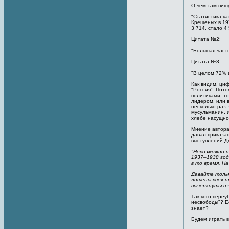
О чём там пиш
"Статистика к
Крещеных в 197
3 714, стало 4 
Цитата №2:
"Большая част
Цитата №3:
"В целом 72% 
Как видим, циф
"Россия". Пото
политиками, то
лидером, или 
несколько раз 
мусульманин, и
хлебе насущно
Мнение автора 
давал приказан
выступлений Д
"Невозможно п
1937–1938 год
в то время. Н
...
Давайте тольк
лишены всех п
вычеркнуты из
Так кого переу
несвободы"? Ес
знает?
Будем играть в