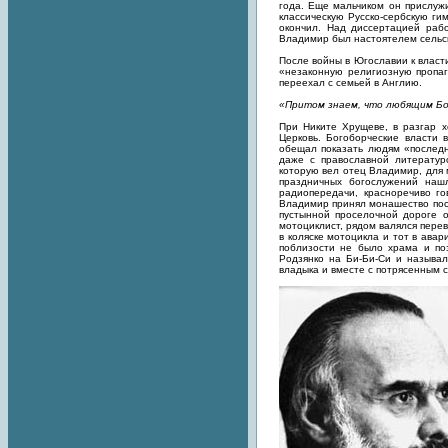
года. Еще мальчиком он прислужи
классическую Русско-сербскую ги
окончил. Над диссертацией раб
Владимир был настоятелем сельск
После войны в Югославии к власт
«незаконную религиозную пропаг
переехал с семьей в Англию.
«Притом знаем, что любящим Бога
При Никите Хрущеве, в разгар 
Церковь. Богоборческие власти
обещал показать людям «последн
даже с православной литератур
которую вел отец Владимир, для
праздничных богослужений наш
радиопередачи, красноречиво го
Владимир принял монашество посл
пустынной проселочной дороге о
мотоциклист, рядом валялся перев
в коляске мотоцикла и тот в ава
поблизости не было храма и по
Родзянко на Би-Би-Си и называ
владыка и вместе с потрясенным 