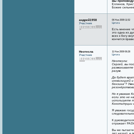
мы проповеду
Еллинов, Хрис
Божие сильнее 
андрей1958
06 Ноя 2009 11:52
Цитата
Участник
Есть мнение чт
это одна из ду
всех к богу вн
кончится прави
Неотесла
11 Ноя 2009 06:28
Цитата
Участник
Неотесла:
Сергей, вы по
размахиваете 
разум.
Да будет врат
инквизицией и
бензина"? Умн
резонёрствова
Но я уважаю К
если это не н
используете т
Конституции и
Я уважаю госу
следовательно
К руководителя
отражает РАЗУ
Вы же пытаете
лет назад), и 