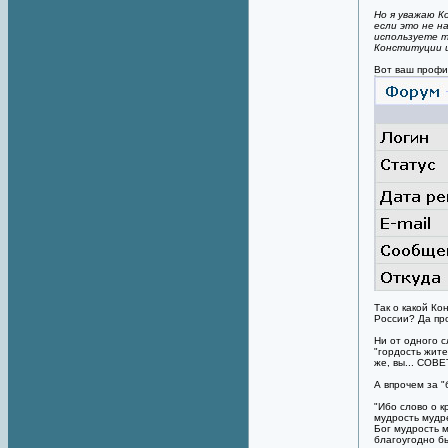
Но я уважаю К
если это не н
используете т
Конституции и
Вот ваш профи
Так о какой Ко
России? Да пр
Ни от одного с
"гордость житей
же, вы... СОВ
А впрочем за "
"Ибо слово о к
мудрость мудре
Бог мудрость 
благоугодно б