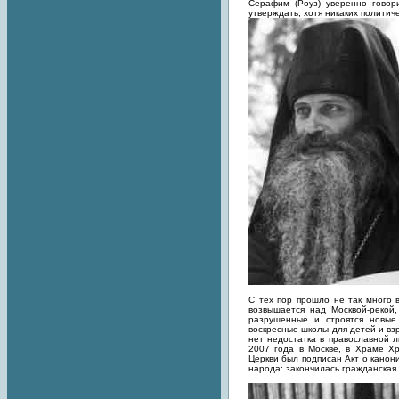
Серафим (Роуз) уверенно говор
утверждать, хотя никаких полити
С тех пор прошло не так много 
возвышается над Москвой-рекой,
разрушенные и строятся новые
воскресные школы для детей и вз
нет недостатка в православной 
2007 года в Москве, в Храме Х
Церкви был подписан Акт о канон
народа: закончилась гражданская