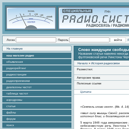
Логин
Пароль
На главную
Слово жаждущим свободы
Название статьи навеяно некогда
наш магазин радио
фултоновской речи Уинстона Чер
объявления
Начало
»
История радиосвязи
радиорейтинг
Разместил:
радиостанции
Авторские права
радиоприемники
Полезные ссылки
диапазоны частот
Цитата
таблица частот
аэродромы
статьи
«Сеятель слово сеет». (Мк. 4, 14)
файлы
«явил силу мышцы Своей; рассея
исполнил благ, и богатящихся отп
форум
5 марта 1946 года американские
поиск
небезизвестную речь Уинстона 
России»
. 8 марта 1946 года Рад