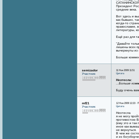
САТАНИНСКОГО 
Президент Росс
средние века.
Вот здесь и в
как бывших, та
когда-то стран
православие, в
литературы, к
Ещё раз для т
"Давайте толь
лишены всех п
вычеркнуты из 
Больше коммен
semizador
11 Ноя 2009 11:51
Цитата
Участник
Неотесла:
...Больше ком
Буду очень вам
mf21
12 Ноя 2009 12:23 · 
Цитата
Участник
Неотесла
я не могу прой
противостою Ва
(ему это и так
иное как вымащ
не вернуться.
В чем же состо
и из богоборче