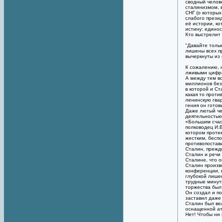
сводный челове
сталинизмом, в
СНГ (о которых
слабого прези
её истории, к
истину: едино
Кто выстрелит 
"Давайте толь
лишены всех п
вычеркнуты из 
К сожалению, 
лживыми цифра
А между тем в
миллионов без
в которой и Ст
какая то проти
ленинскую гва
гения он готов
Даже лютый че
деятельностью 
«Большим счас
полководец И.
котором проте
жестким, беспо
противопостав
Сталин, прежд
Сталин и речи 
Сталине, что 
Сталин произв
конференции, 
глубокой лише
трудные минут
торжества был
Он создал и по
заставил даже
Сталин был ве
оснащенной а
Нет! Чтобы ни 