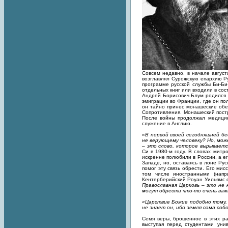
Совсем недавно, в начале авгус
возглавлял Сурожскую епархию Р
программе русской службы Би-Би
отдельных книг или входили в сос
Андрей Борисович Блум родился 1
эмиграции во Франции, где он по
он тайно принес монашеские обе
Сопротивления. Монашеский постр
После войны продолжал медицин
служение в Англию.
«В первой своей сегодняшней бе
не верующему человеку? Но, мож
– это слово, которое вырываетс
Си в 1980-м году. В словах митр
искренне полюбили в России, а ег
Западе, но, оставаясь в лоне Ру
помог эту связь обрести. Его ми
том числе иностранными (напри
Кентерберийский Роуан Уильямс с
Православная Церковь – это не 
могут обрести что-то очень важ
«Царствие Божие подобно тому, к
не знает он, ибо земля сама собо
Семя веры, брошенное в этих ра
выступая перед студентами уни