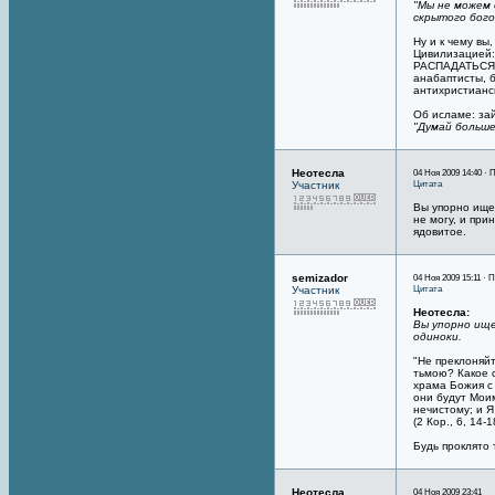
"Мы не можем 
скрытого бого
Ну и к чему вы
Цивилизацией: 
РАСПАДАТЬСЯ к
анабаптисты, б
антихристианск
Об исламе: за
"Думай больше
Неотесла
04 Ноя 2009 14:40 · 
Цитата
Участник
Вы упорно ищет
не могу, и при
ядовитое.
semizador
04 Ноя 2009 15:11 · 
Цитата
Участник
Неотесла:
Вы упорно ище
одиноки.
"Не преклоняй
тьмою? Какое 
храма Божия с 
они будут Мои
нечистому; и Я
(2 Кор., 6, 14-1
Будь проклято 
Неотесла
04 Ноя 2009 23:41