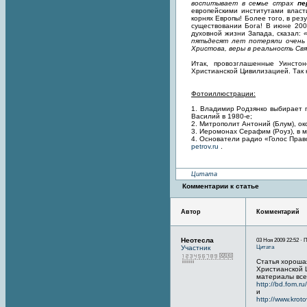
воспитывает в семье страх
пе
европейскими институтами власт
корнях Европы! Более того, в ре
существовании Бога! В июне 200
духовной жизни Запада, сказал:
пятьдесят лет потеряли очень 
Христова, веры в реальность Св
Итак, провозглашенные Уинсто
Христианской Цивилизацией. Так
Фотоиллюстрации:
1. Владимир Родзянко выбирает п
Василий в 1980-е;
2. Митрополит Антоний (Блум), ок
3. Иеромонах Серафим (Роуз), в 
4. Основатели радио «Голос Прав
petrov.ru
.
Цитата
Комментарии к статье
Автор
Комментарий
Неотесла
03 Ноя 2009 22:52 · 
Цитата
Участник
Статья хорошая
Христианской 
материалы всег
http://bd.fom.ru
и
http://www.kroto