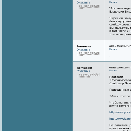
Цитата
Участник
"Россия всегд
Владимир Вла
Я крещён, хожу
был в мусульма
свободу совест
Вы, пользуясь 
в том числе и 
том числе рел
Неотесла
04 Ноя 2009 23:42 · 
Цитата
Участник
.
semizador
05 Ноя 2009 01:59 · 
Цитата
Участник
Неотесла:
"Россия всегд
Владимир Влад
Приведенные в
"Итак, доколе
Чтобы понять, 
житие святого 
http://www.pra
http://www.ioan
Но, заметьте, 
православных х