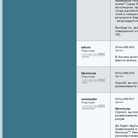
праведный Иоа
шлем? Скажу бо
католицизм, пр
тогда распялся
этом и говорил
результате Евр
- возрождается
Вообще-то, ув.
совершенно оче
16)...
toksin
05 Ноя 2009 18:52
Цитата
Участник
В Англии коли
вместе взятых.
Неотесла
05 Ноя 2009 22:53
Цитата
Участник
Сергей, вы по
размахиваете ф
semizador
06 Ноя 2009 00:17
Цитата
Участник
Неотесла:
Сергей, вы по
размахиваете 
разум.
Да будет врать
инквизицией и
бензина"
? Умн
резонёрствова