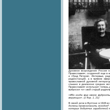
Духовное возрождение России н
Православия», созданной еще в к
и «Град Петров». Интервью, рад
радиостанций, а в прямом эфир
православной духовной литерату
слышно в диапазоне средних вол
Православия» использует теперь д
выбросил тот свой старый радиоп
«Ибо когда мир своею мудрость
верующих». (1 Кор. 1, 21)
В своей речи в Фултоне в 1946-м
должны провозгласить сегодня? Э
которых добытчик заработной п