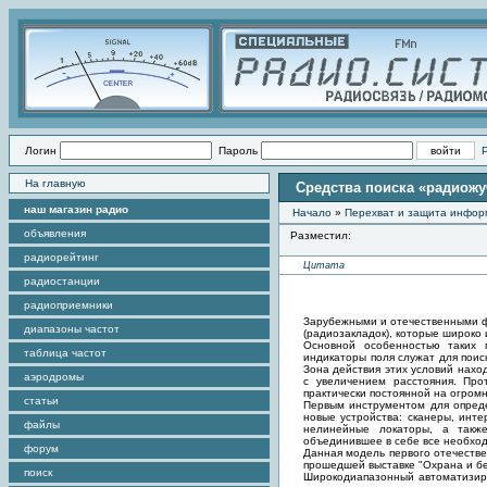
Логин
Пароль
На главную
Средства поиска «радиож
наш магазин радио
Начало
»
Перехват и защита инфо
объявления
Разместил:
радиорейтинг
Цитата
радиостанции
радиоприемники
Зарубежными и отечественными ф
диапазоны частот
(радиозакладок), которые широко
Основной особенностью таких п
таблица частот
индикаторы поля служат для поис
Зона действия этих условий нахо
аэродромы
с увеличением расстояния. Про
практически постоянной на огромн
статьи
Первым инструментом для опреде
новые устройства: сканеры, инт
файлы
нелинейные локаторы, а такж
объединившее в себе все необход
форум
Данная модель первого отечестве
прошедшей выставке "Охрана и без
поиск
Широкодиапазонный автоматизир