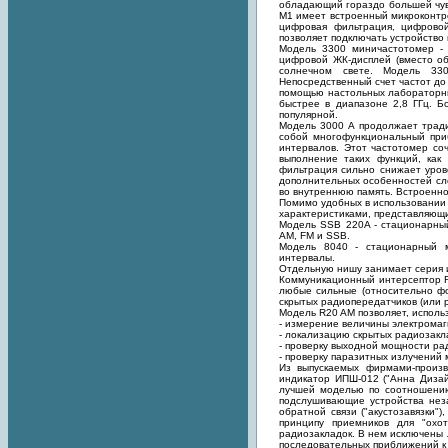
обладающий гораздо большей чув
М1 имеет встроенный микроконтр
цифровая фильтрация, цифрово
позволяет подключать устройство
Модель 3300 миничастотомер - 
цифровой ЖК-дисплей (вместо о
солнечном свете. Модель 33
Непосредственный счет частот до
помощью настольных лабораторны
быстрее в диапазоне 2,8 ГГц. 
популярной.
Модель 3000 А продолжает трад
собой многофункциональный при
интервалов. Этот частотомер со
выполнение таких функций, как
фильтрация сильно снижает уров
дополнительных особенностей сле
во внутреннюю память. Встроенно
Помимо удобных в использовании 
характеристиками, представляющи
Модель SSB 220A - стационарный
AM, FM и SSB.
Модель 8040 - стационарный м
интервалы.
Отдельную нишу занимает серия 
Коммуникационный интерсептор R
любые сильные (относительно фо
скрытых радиопередатчиков (или 
Модель R20 AM позволяет, исполь
- измерение величины электромагн
- локализацию скрытых радиозакл
- проверку выходной мощности ра
- проверку паразитных излучений 
Из выпускаемых фирмами-произв
индикатор ИПШ-012 ("Анна Дизай
лучшей моделью по соотношению
подслушивающие устройства нез
обратной связи ("акустозавязки"
принципу приемников для "охо
радиозакладок. В нем исключены
последовательных приближений к