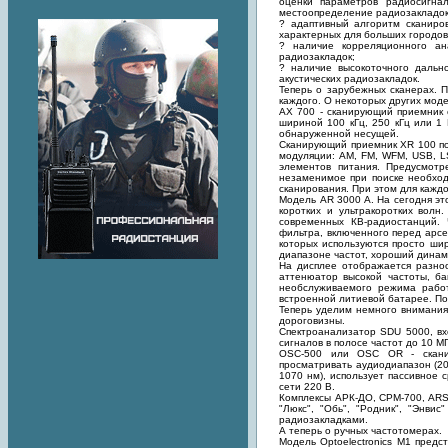
оценки параметров радиосигн
местоопределение радиозакладок
? адаптивный алгоритм сканиро
характерных для больших городов
? наличие корреляционного ана
радиозакладок;
? наличие высокоточного дальн
акустических радиозакладок.
Теперь о зарубежных сканерах. 
каждого. О некоторых других моде
AX 700 - сканирующий приемник
шириной 100 кГц, 250 кГц или 1
обнаруженной несущей.
Сканирующий приемник XR 100 по
модуляции: AM, FM, WFM, USB, L
элементов питания. Предусмотр
незаменимое при поиске необход
сканирования. При этом для каждо
Модель AR 3000 A. На сегодня э
коротких и ультракоротких волн
современных КВ-радиостанций. 
фильтра, включенного перед арсе
которых используются просто ши
диапазоне частот, хороший динам
На дисплее отображается разноо
аттенюатор высокой частоты, ба
необслуживаемого режима работ
встроенной литиевой батарее. По
Теперь уделим немного внимания
дороговизны.
Спектроанализатор SDU 5000, вх
сигналов в полосе частот до 10 М
OSC-500 или OSC OR - сканир
просматривать аудиодиапазон (20 
1070 нм), использует пассивное 
сети 220 В.
Комплексы АРК-ДО, CPM-700, ARS-
"Люкс", "Обь", "Родник", "Энви
радиозакладками.
А теперь о ручных частотомерах.
Модель Optoelectronics М1 предс