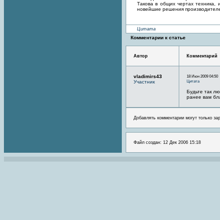
Такова в общих чертах техника,
новейшие решения производителе
Цитата
Комментарии к статье
Автор
Комментарий
vladimirs43
18 Июн 2009 04:50
Цитата
Участник
Будьте так л
ранее вам бл
Добавлять комментарии могут только за
Файл создан: 12 Дек 2006 15:18