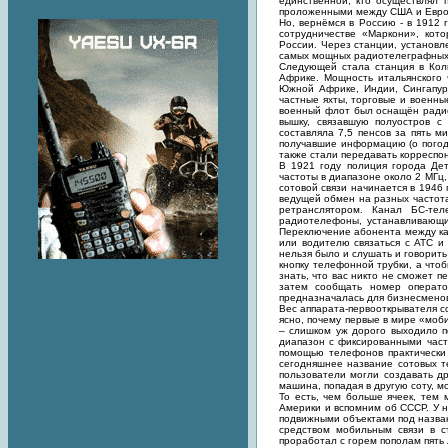
единственной, кто осуществлял
проложенными между США и Евро
Но, вернёмся в Россию - в 1912
сотрудничестве «Маркони», кот
России. Через станции, установл
самых мощных радиотелеграфных с
Следующей стала станция в Кол
Африке. Мощность итальянского 
Южной Африке, Индии, Сингапуре
частные яхты, торговые и военны
военный флот был оснащён радио
вышку, связавшую полуостров 
составляла 7,5 пенсов за пять м
получавшие информацию (о погоде
также стали передавать корреспо
В 1921 году полиция города Дет
частоты в диапазоне около 2 МГц
сотовой связи начинается в 1946
ведущей обмен на разных частот
ретранслятором. Канал БС-тел
радиотелефоны, устанавливающие
Переключение абонента между кан
или водителю связаться с АТС и
нельзя было и слушать и говорит
кнопку телефонной трубки, а чтоб
знать, что вас никто не сможет 
затем сообщать номер операто
предназначалась для бизнесменов
Вес аппарата-первооткрывателя со
ясно, почему первые в мире «моби
– слишком уж дорого выходило п
диапазон с фиксированными част
помощью телефонов практически 
сегодняшнее название сотовых т
пользователи могли создавать д
машина, попадая в другую соту, м
То есть, чем больше ячеек, тем
Америки и вспомним об СССР. У 
подвижными объектами под назва
средством мобильным связи в ст
проработал с горем пополам пять