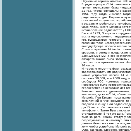
Наученные горьким опытом Bell La
В ряде городов США появлялись
причин торможения была Федерал
21 год, чтобы официально разр
1954 году, когда инженер Март
радиоаппаратуры. Парень получи
стал главой отдела по разработк
к созданию мобильного телефона.
улыбнулась. Всего Motorola затр
использование радиочастот у FCC
Весной 1973, 3 апреля, сотрудни
могла одновременно поддерживат
под руководством которого и со
позвонил главе исследовательско
выходку Купера, прошло вполне по
С этого времени Motorola стан
времени, и сегодня продолжает в
225х125х375 мм, а вес составлял
аппарата можно было звонить и 
разговор и прерывали звонок. Ак
10 часов.
Интересно отметить факт, оказав
зарезервировать им радиочастоты
новые устройства весили 14 кг.
составит 50,000, а в 2000 году 
сообщила FCC: «сотовые телефон
необходимо было поторапливаться
перенесёмся на несколько лет впе
Конечно, кажется удивительным,
чиновники, даже в США, обычно м
Motorola, Пол Галвин, имел прям
семилетней внучки экскурсию по 
подошла к концу, Пол задал след
рук Пола, чтобы позвонить свое
телефону!». Затем Буш запросто с
отрицательно. В тот же день Рон
быка за рога: «Какой статус у э
безрезультатно, и намекнул, что 
дальше было как в кино: президе
хочу, чтобы устройство Motorola
Dyna-Tас была одобрена официал