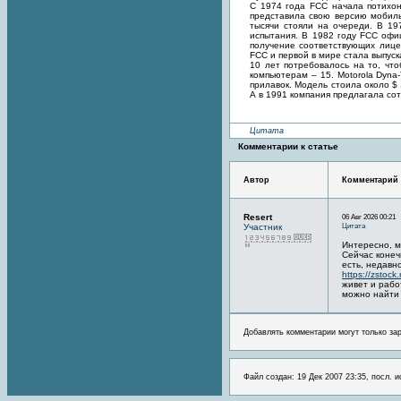
С 1974 года FCC начала потихон
представила свою версию мобиль
тысячи стояли на очереди. В 19
испытания. В 1982 году FCC офи
получение соответствующих лице
FCC и первой в мире стала выпус
10 лет потребовалось на то, чт
компьютерам – 15. Motorola Dyna
прилавок. Модель стоила около $
А в 1991 компания предлагала сот
Цитата
Комментарии к статье
Автор
Комментарий
Resert
06 Авг 2026 00:21
Цитата
Участник
Интересно, м
Сейчас конеч
есть, недавн
https://zstock.
живет и рабо
можно найти 
Добавлять комментарии могут только за
Файл создан: 19 Дек 2007 23:35, посл. 