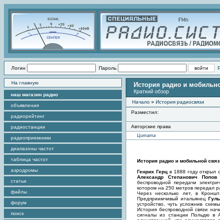
Логин
Пароль
На главную
История радио и мобильн
Краткий обзор
наш магазин радио
Начало
»
История радиосвязи
объявления
Разместил:
радиорейтинг
Авторские права
радиостанции
Цитата
радиоприемники
диапазоны частот
таблица частот
История радио и мобильной связ
аэродромы
Генрих Герц
в 1888 году открыл 
Александр Степанович Попов
статьи
беспроводной передачи электри
котором на 250 метров передал р
файлы
Через несколько лет, в Кронш
Предприимчивый итальянец
Гул
форум
устройство, чуть усложнив схем
История беспроводной связи нач
поиск
сигналы из станции Польдю в 