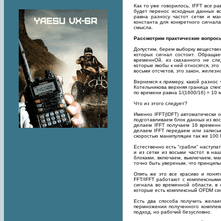
Как то уже говорилось, IFFT все р
будет перенос исходных данных в
равна разносу частот сетки и ма
константа для конкретного сигнал
смысла.
Рассмотрим практические вопрос
Допустим, берем выборку веществен
которых сигнал состоит. Обращае
временнОй, из сказанного не сле
которые якобы к ней относятся, это
восьми отсчетов, это закон, желез
Вернемся к примеру, какой разнос 
Котельникова верхняя граница спек
по времени равна 1/(1600/16) = 10 м
Что из этого следует?
Именно IFFT(IDFT) автоматически 
подготавливаем блок данных из вос
делаем IFFT получаем 16 временн
делаем IFFT передаем или записыв
скоростью манипуляции так же 100 
Естественно есть "грабли" наступат
и из сетки из восьми частот в на
блоками, включаем, выключаем, ман
точно быть увереным, что принципы
Опять же это все красиво и поня
FFT/IFFT работают с комплексными
сигнала во временной области, в 
которые есть комплексный OFDM си
Есть два способа получить желае
пермножении полученного комплек
подход, но рабочий безусловно.