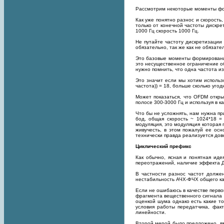
Рассмотрим некоторые моменты ф
Как уже понятно разнос и скорость
только от конечной частоты дискр
1000 Гц скорость 1000 Гц.
Не путайте частоту дискретизации
обязательно, так же как не обязат
Это базовые моменты формирования 
это несущественное ограничение о
нужно помнить, что одна частота из 
Это значит если мы хотим использ
частота)) = 18, больше сколько угод
Может показаться, что OFDM откры
полосе 300-3000 Гц и используя в к
Что бы не усложнять, нам нужна при
бод, общая скорость ~ 1024*18 =
модуляция, это модуляция которая 
живучесть, в этом пожалуй ее осн
технически правда реализуется дов
Циклический префикс
Как обычно, ясная и понятная иде
переотражений, наличие эффекта 
В частности разнос частот долже
нестабильность АЧХ-ФЧХ общего ка
Если не ошибаюсь в качестве перв
фрагмента вещественного сигнала п
оценкой шума однако есть какие то
условия работы передатчика, фак
линейности.
Второй мерой было предложено, вме