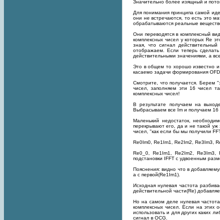
Значительно более изящный и пото
Для понимания принципа самой идеи
они не встречаются, то есть это м
обрабатываются реальные веществе
Они переводятся в комплексный вид
комплексных чисел у которых Re эт
зная, что сигнал действительный
отображаем. Если теперь сделать
действительными значениями, а все
Это в общем то хорошо известно и
касаемо задачи формирования OFD
Смотрите, что получается. Берем "
чисел, заполняем эти 16 чисел т
комплексных чисел!
В результате получаем на выход
Выбрасываем все Im и получаем 16
Маленький недостаток, необходим
перекрывают его, да и не такой уж
чисел, "как если бы мы получили F
Re0Im0, Re1Im1, Re2Im2, Re3Im3, R
Re0_0, Re1Im1, Re2Im2, Re3Im3, R
подстановки IFFT с удвоенным раз
Пояснения: видно что в добавляему
а с первой(Re1Im1).
Исходная нулевая частота разбива
действительной части(Re) добавляе
Но на самом деле нулевая частота
комплексных чисел. Если на этих 
использовать и для других каких ли
сигнал в OCG.