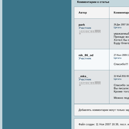
Комментарии к статье
Автор
Комментар
park
28 Дек 2007 18
Цитата
Участник
уважаемый
Прежде вс
Хотел бы о
Буду благ
nik_86_od
27 Июл 2009 1
Цитата
Участник
Спасибо!!!
_mks_
31 Май 2011 00
Цитата
Участник
Спасибо за
Вы писали
Кроме того
Можно подр
Добавлять комментарии могут только за
Файл создан: 11 Ноя 2007 16:36, посл. 