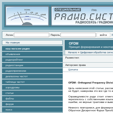
Логин
Пароль
На главную
OFDM
Принцип формирования и некото
наш магазин радио
Начало
»
Цифровая обработка сигн
объявления
Разместил:
радиорейтинг
Авторские права
радиостанции
Цитата
радиоприемники
диапазоны частот
таблица частот
OFDM - Orthogonal Frequency Divisi
аэродромы
Цель написания этой статьи, расск
не будет, наверняка это все где то 
статьи
Справедливости ради стоит отмети
файлы
переплелось с собственными изыска
ошибки, не верные трактовки и выв
форум
Немного повторимся, для формиров
поиск
Обратное Дискретное Фурье Преобр