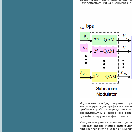
начало(в описании OCG ошибка и в с
Идея в том, что будет поражен в р
явной корреляции префикса с част
проблема работы передатчика в
впечатляющую, и выбор его вели
дестабилизирующим факторам, но т
Как уже говорилось, наличие цикл
нулевым заполением(на самом дел
сильно осложняет анализ OFDM сиг