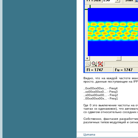
Видно, что на каждой частоте ман
просто, данные поступающие на IF
..0xx00xx00xx... - Freq4
..xx00xx00xx0... - Freq3
..x00xx00xx00... - Freq2
..00xx00xx00x... - Freq1
Где 0 это выключение частоты на о
тактах xx одинаковое), что автома
со сдвигом относительно соседних н
Собственно, фантазия разработчи
различных типов модуляций и сигна
Цитата