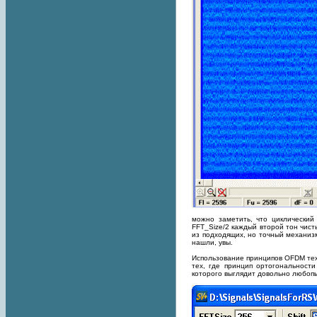
можно заметить, что циклический
FFT_Size/2 каждый второй тон чист
из подходящих, но точный механиз
нашли, увы.
Использование принципов OFDM тех
тех, где принцип ортогональност
которого выглядит довольно любоп