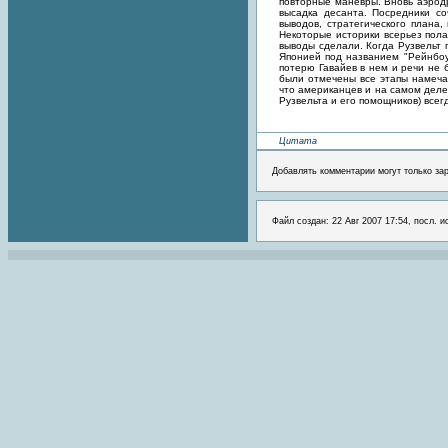
повторные маневры. Вновь аэрод
высадка десанта. Посредники со
выводов, стратегического плана
Некоторые историки всерьез пола
выводы сделали. Когда Рузвельт 
Японией под названием "Рейнбоу
потерю Гавайев в нем и речи не 
были отмечены все этапы намеча
что американцев и на самом деле 
Рузвельта и его помощников) всегд
Цитата
Добавлять комментарии могут только за
Файл создан: 22 Авг 2007 17:54, посл. 