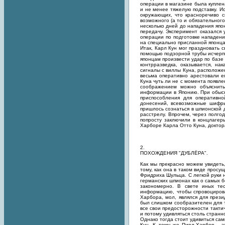
операции в магазине была куплен
и не менее тяжелую подставку. И
окружающих, что красноречиво с
возможного (а то и обязательного
несколько дней до нападения яп
передачу. Эксперимент оказался
операции по подготовке нападени
на специально присланной японца
Итак, Карл Кун мог праздновать с
помощью подзорной трубы исчерп
японцам произвести удар по базе
контрразведка, оказывается, н
сигналы с виллы Куна, расположе
весьма оперативно арестовали е
Куна чуть ли не с момента появле
соображением можно объяснить 
информации в Японию. При обыск
приспособления для оперативн
донесений, всевозможные шифры
пришлось сознаться в шпионской 
расстрелу. Впрочем, через полго
попросту заключили в концлагер
Харборе Карла Отто Куна, доктора
2.
ПОХОЖДЕНИЯ "ДУБЛЁРА".
Как мы прекрасно можем увидеть,
тому, как она в таком виде просу
Фридриха Шульца. С легкой руки 
германских шпионах как о самых б
закономерно. В свете иных те
информацию, чтобы спровоцирова
Харбора, мол, являлся для през
был слишком сообразителен для т
все свои предосторожности такти
и потому удивляться столь странн
Однако тогда стоит удивиться сам
Кун. К тому же Пирл-Харбор - 