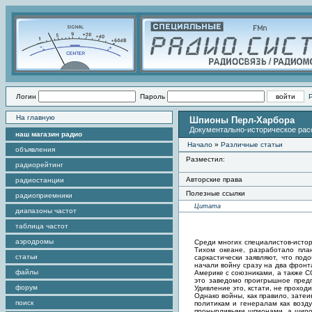
Логин
Пароль
На главную
Шпионы Перл-Харбора
Документально-историческое рас
наш магазин радио
Начало
»
Различные статьи
объявления
Разместил:
радиорейтинг
Авторские права
радиостанции
Полезные ссылки
радиоприемники
Цитата
диапазоны частот
таблица частот
аэродромы
Среди многих специалистов-истор
Тихом океане, разработало пла
статьи
саркастически заявляют, что по
начали войну сразу на два фронта
файлы
Америке с союзниками, а также С
это заведомо проигрышное предп
форум
Удивление это, кстати, не проходи
Однако войны, как правило, зате
поиск
политикам и генералам как возд
пронырливыми шпионами, а широк