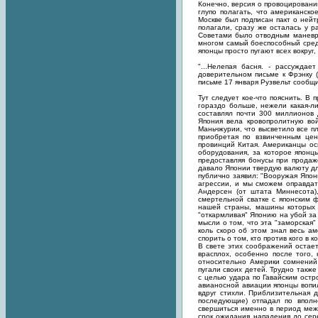
Конечно, версия о провоцирован
глупо полагать, что американск
Москве был подписан пакт о нейт
полагали, сразу же осталась у р
Советами было отводным маневро
многом самый боеспособный среди
японцы просто пугают всех вокруг
"...Нелепая басня. - рассужд
доверительном письме к Фрэнку (
письме 17 января Рузвельт сообщи
Тут следует кое-что пояснить. 
гораздо больше, нежели какая-л
составлял почти 300 миллионов
Япония вела кровопролитную во
Маньчжурии, что высветило все п
приобретая по взвинченным це
провинций Китая. Американцы ос
оборудования, за которое японц
предоставляя бонусы при продаж
давало Японии твердую валюту дл
публично заявил: "Вооружая Япо
агрессии, и мы сможем оправдат
Андерсен (от штата Миннесота),
смертельной сватке с японским 
нашей страны, машины которых 
"откармливая" Японию на убой за
мысли о том, что эта "заморская
коль скоро об этом знал весь а
спорить о том, кто против кого в 
В свете этих соображений остает
врасплох, особенно после того,
относительно Америки сомнений
пугали своих детей. Трудно так
с целью удара по Гавайским остр
авианосной авиации японцы вопил
вдруг стихли. Приблизительная д
последующие) отпадал по вполн
свершиться именно в период меж
срок ожидания нападения до сер