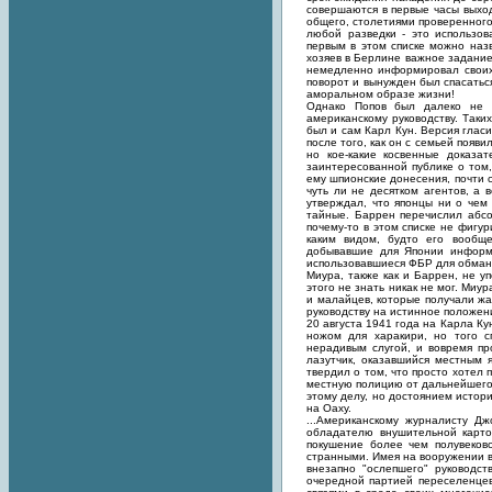
совершаются в первые часы выход
общего, столетиями проверенного
любой разведки - это использо
первым в этом списке можно назв
хозяев в Берлине важное задани
немедленно информировал своих 
поворот и вынужден был спасатьс
аморальном образе жизни!
Однако Попов был далеко не е
американскому руководству. Таки
был и сам Карл Кун. Версия гласи
после того, как он с семьей появ
но кое-какие косвенные доказа
заинтересованной публике о том, 
ему шпионские донесения, почти 
чуть ли не десятком агентов, а 
утверждал, что японцы ни о чем 
тайные. Баррен перечислил абсо
почему-то в этом списке не фигур
каким видом, будто его вообще
добывавшие для Японии информ
использовавшиеся ФБР для обман
Миура, также как и Баррен, не у
этого не знать никак не мог. Миу
и малайцев, которые получали жа
руководству на истинное положени
20 августа 1941 года на Карла К
ножом для харакири, но того с
нерадивым слугой, и вовремя пр
лазутчик, оказавшийся местным
твердил о том, что просто хотел
местную полицию от дальнейшего 
этому делу, но достоянием истор
на Оаху.
...Американскому журналисту Д
обладателю внушительной карто
покушение более чем полувеково
странными. Имея на вооружении в
внезапно "ослепшего" руководс
очередной партией переселенцев