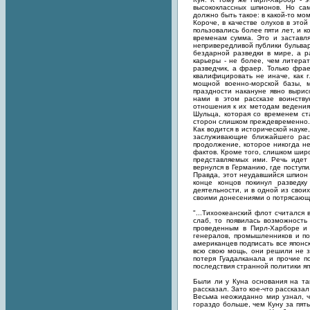
высококлассных шпионов. Но са
должно быть такое: в какой-то м
Короче, в качестве олухов в это
пользовались более пяти лет, и 
временам сумма. Это и заставл
непривередливой публики бульвар
бездарной разведки в мире, а р
карьеры - не более, чем литера
разведчик, а фраер. Только фра
квалифицировать не иначе, как 
мощной военно-морской базы, м
праздности накануне явно выри
нами в этом рассказе воинству
отношения к их методам ведения
Шульца, которая со временем ст
сторон слишком преждевременно.
Как водится в исторической науке
заслуживающие ближайшего расс
продолжение, которое никогда н
фактов. Кроме того, слишком широ
представляемых ими. Речь идет
вернулся в Германию, где поступ
Правда, этот неудавшийся шпион 
конце концов покинул разведк
деятельности, и в одной из свои
своими донесениями о потрясающе
"...Тихоокеанский флот считался
слаб, то появилась возможност
проведенным в Пирл-Харборе и 
генералов, промышленников и по
американцев подписать все японс
всю свою мощь, они решили не за
потеря Гуадалканала и прочие п
последствия странной политики яп
Были ли у Куна основания на та
рассказал. Зато кое-что рассказа
Весьма неожиданно мир узнал, ч
гораздо больше, чем Куну за пят