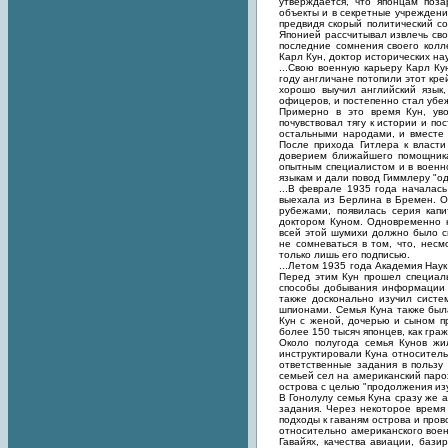
утверждается, что японцам поз
объекты и в секретные учреждени
предвидя скорый политический с
Японией рассчитывал извлечь св
последние сомнения своего колл
Карл Кун, доктор исторических на
...Свою военную карьеру Карл Ку
году англичане потопили этот кре
хорошо выучил английский язык
офицеров, и постепенно стал уб
Примерно в это время Кун, уво
почувствовал тягу к истории и по
остальными народами, и вместе 
После прихода Гитлера к власти
доверием ближайшего помощника
опытным специалистом и в военно
языкам и дали повод Гиммлеру "о
...В феврале 1935 года началас
выехала из Берлина в Бремен. О
рубежами, появилась серия кап
доктором Куном. Одновременно н
всей этой шумихи должно было с
не сомневаться в том, что, несм
только лишь его подписью.
...Летом 1935 года Академия Нау
Перед этим Кун прошел специал
способы добывания информации 
также досконально изучил систе
шпионами. Семья Куна также был
Кун с женой, дочерью и сыном пр
более 150 тысяч японцев, как гра
Около полугода семья Кунов жи
инструктировали Куна относитель
ответственные задания в пользу
семьей сел на американский парох
острова с целью "продолжения из
В Гонолулу семья Куна сразу же 
задания. Через некоторое время 
подходы к гаваням острова и про
относительно американского вое
Гавайях, качества авиации, баз