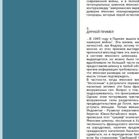
современной войны, и в полной
потенциальных шпионов японског
контрразведку "американских вар
доверии японских планировщико
гонорары, которые порой исчисл
3.
ДУРНОЙ ПРИМЕР.
...В 1965 году в Париже вышла 
накануне войны". Эта книжка, к
личностей, как Фидлер, потому ч
многие из этих приемов выгляде
признался впоследствии эта книга
в системе японского шпионажа 
выдающегося, но можно было гов
вдалбливали по большей части не
предоставляя шпиону в любой обс
причем информация требовалась и
что японская разведка не направ
мысль только подтверждать...
В частности, когда японское в
"бесхозным" в результате пораже
насколько активно эти базы фр
вооруженных сил. Вопрос о том
подразумевалось, что проигравши
Однако этим потерявшим чувств
вооруженные силы разделились
предводительством де Голля, пр
уступать японцам. Только вмеш
Индокитае - Рузвельт оперативн
берегах Южно-Китайского моря,
приписали этот "триумф" исключи
Японские шпионы, посланные в Ха
численность французского контин
на аэродромах, наличие продов
гражданского населения. Казалос
сдаваться, но и периодически би
если бы сторонники "Свободной 