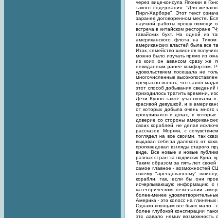
через вице-консула Японии в Го
такого содержания: "Для желаю
Пирл-Харборе". Этот текст означ
заранее договоренном месте. Если
научной работы прошу помощи в 
встреча в китайском ресторане "
гавайских бухт. На одной из т
американского флота на Тихом
американских властей была все та
Итак, семейство шпионов получил
можно было изучать прямо из ок
из коих он авансом сразу же п
невиданным ранее комфортом. Ру
удовольствием посещала не тол
многочисленные высокопоставлен
прекрасно понять, что салон мад
этот способ добывания сведений
приходилось тратить времени, из
Дети Кунов также участвовали 
красивой девушкой, и в американ
от которых добыла очень много 
прогуливался в доках, в которы
доверие со стороны американски
своих кораблей, не делая исключ
рассказов. Моряки, с сочувстви
поглядел на все своими, так ска
выдавал себя за далекого от как
проповедовал взгляды старого пр
виде. Все новые и новые публик
разных стран за подписью Куна, 
Таким образом за пять лет своей
самое главное - возможностей СШ
своему "арендованному" шпиону
корабли, так, если бы они про
исчерпывающую информацию о п
категорическом нежелании амер
более-менее удовлетворительные
Америка - это колосс на глиняных 
Однако японцам все было мало - 
более глубокой конспирации тако
это давало немцу возможность 