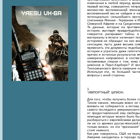
изменения в любой период време
первый взгляд, совершенно непра
множество воспоминаний японск
воспоминаний мы не найдем и на
потенциально сильнейшего прот
союзников Японии - Германии и И
Северной Африке и на Средиземно
Те данные, которые на протяже
истории, выглядят правдоподобн
говорится, раскрывает тайны, 
материалы в печати начинают появ
историков не обращал на них вни
сенсацию, пусть даже весьма сом
применить эти документы подоба
истории и утратила даже гипотет
причин и истинных результатов я
намеренно направлено в соотве
полувековых споров о том, кому
шпионов в Пирл-Харборе? И воо
Тихоокеанского флота накануне 
Используя эти, по большей част
вопросы с иной стороны.
1.
"ИМПОРТНЫЙ" ШПИОН.
Для того, чтобы получить более 
Тихом океане, японцам вовсе не 
воевать не собираются, а потом
самого последнего американского
от предоставленной ему свободы
помощью которых можно было бы н
разбираться с европейскими дела
ли не со времен русско-японской
только можно, но эти "признания
стоят немного.
Как уже говорилось, США ни пере
Америке находилась в гораздо л