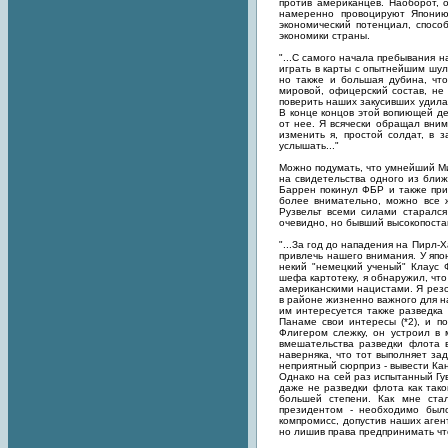
против американцев. Наоборот, 
намеренно провоцируют Японию
экономический потенциал, спос
экономики страны.
"...С самого начала пребывания на
играть в карты с опытнейшим шул
но также и большая дубина, чт
мировой, офицерский состав, не
поверить наших закусивших удила
В конце концов этой вопиющей д
от нее. Я всячески обращал вни
изменить я, простой солдат, в 
услышать..."
Можно подумать, что умнейший Ми
на свидетельства одного из бли
Баррен покинул ФБР и также прин
более внимательно, можно все ж
Рузвельт всеми силами старалс
очевидно, но бывший высокопост
"...За год до нападения на Пирл-
привлечь нашего внимания. У япо
некий "немецкий ученый" Клаус 
шефа картотеку, я обнаружил, чт
американскими нацистами. Я резо
в районе жизненно важного для н
им интересуется также разведка
Панаме свои интересы (*2), и п
Флигером слежку, он устроил в 
вмешательства разведки флота в
наверняка, что тот выполняет з
неприятный сюрприз - вывести Кан
Однако на сей раз испытанный Гу
даже не разведки флота как тако
большей степени. Как мне ста
президентом - необходимо было
компромисс, допустив наших аген
но лишив права предпринимать чт