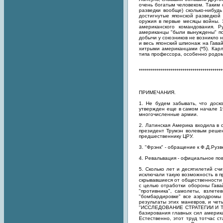
очень богатым человеком. Таким 
разведки вообще) сколько-нибуд
достигнутые японской разведкой
оружия в первые месяцы войны. 
американского командования. 
американцы "были вынуждены" по
добычи у союзников не возникло 
и весь японский шпионаж на Гава
хитрыми американцами (*5). Карл
типа профессора, особенно родом 
******************************************
ПРИМЕЧАНИЯ.
1. Не будем забывать, что дос
утвержден еще в самом начале 19
многочисленные армии.
2. Латинская Америка входила в 
президент Трумэн волевым реше
предшественнику ЦРУ.
3. "Фрэнк" - обращение к Ф.Д.Руз
4. Ревальвация - официальное п
5. Сколько лет и десятилетий сч
исключали такую возможность в пр
скрывавшиеся от общественности
с целью отработки обороны Гавай
"противника", самолеты, взлет
"бомбардировке" все аэродромы 
результаты этих маневров, и че
"ИССЛЕДОВАНИЕ СТРАТЕГИИ И ТАК
базирования главных сил америк
Естественно, этот труд тотчас 