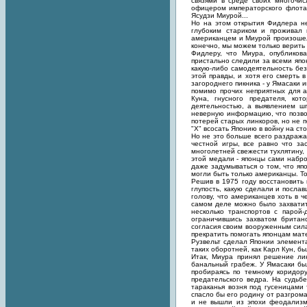
связями в среде своих многочис
офицером императорского флота
Ясудзи Миурой...
Но на этом открытия Фидлера не
глубоким стариком и проживал 
американцем и Миурой произошел 
конечно, мы можем только верить 
Фидлеру, что Миура, опубликов
пристально следили за всеми япо
какую-либо самодеятельность без
этой правды, и хотя его смерть 
загороднего пикника - у Ямасаки 
помимо прочих неприятных для а
Куна, гнусного предателя, ко
деятельностью, а выявлением ш
неверную информацию, что позво
потерей старых линкоров, но не 
"Х" всосать Японию в войну на ст
Но не это больше всего раздража
честной игры, все равно что за
многолетней свежести тухлятину,
этой медали - японцы сами набро
даже задумываться о том, что я
могли быть только американцы. То
Решив в 1975 году восстановить
глупость, какую сделали и посла
голову, что американцев хоть в 
самом деле можно было захватить
несколько транспортов с парой
ограничившись захватом британ
согласия своим вооруженным сила
прекратить помогать японцам мат
Рузвельт сделал Японии элемента
таких оборотней, как Карл Кун, б
Итак, Миура принял решение лик
банальный грабеж. У Ямасаки бы
пробираясь по темному коридору
предательского ведра. На судьбе
тараканья возня под гусеницами
спасло бы его родину от разгрома
и не вышли из эпохи феодализма