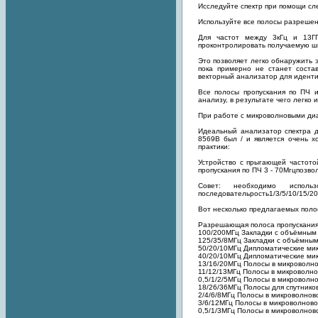
Исследуйте спектр при помощи сл
Используйте все полосы разрешен
Для частот между 3кГц и 13Г
проконтролировать получаемую ш
Это позволяет легко обнаружить 
пока примерно не станет соста
векторный анализатор для идент
Все полосы пропускания по ПЧ и
анализу, в результате чего легко
При работе с микроволновыми диа
Идеальный анализатор спектра 
8569В был / и является очень 
практики:
Устройство с прыгающей частото
пропускания по ПЧ 3 - 70Мгцпозво
Совет: необходимо использ
последовательрость1/3/5/10/15/20/
Вот несколько предлагаемых поло
Разрешающая полоса пропускания
100/200МГц Закладки с объёмным
125/35/8МГц Закладки с объёмным
50/20/10МГц Дипломатические ми
40/20/10МГц Дипломатические ми
13/16/20МГц Полосы в микроволн
11/12/13МГц Полосы в микроволн
0,5/1/2/5МГц Полосы в микроволн
18/26/36МГц Полосы для спутников
2/4/6/8МГц Полосы в микроволнов
3/6/12МГц Полосы в микроволново
0,5/1/3МГц Полосы в микроволнов