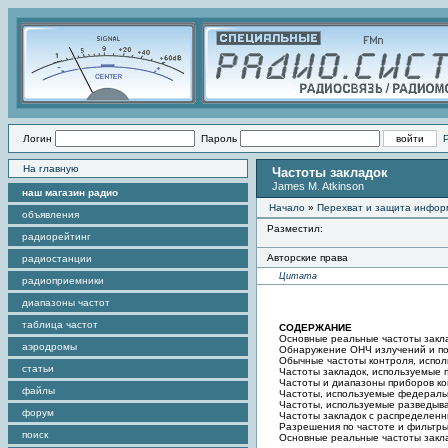
Логин
Пароль
На главную
Частоты закладок
James M. Atkinson
наш магазин радио
Начало
»
Перехват и защита инфо
объявления
Разместил:
радиорейтинг
Авторские права
радиостанции
Цитата
радиоприемники
диапазоны частот
таблица частот
СОДЕРЖАНИЕ
Основные реальные частоты закл
аэродромы
Обнаружение ОНЧ излучений и п
Обычные частоты контроля, испол
статьи
Частоты закладок, используемые
Частоты и диапазоны приборов ко
файлы
Частоты, используемые федерал
Частоты, используемые разведыв
форум
Частоты закладок с распределенн
Разрешения по частоте и фильтр
поиск
Основные реальные частоты закл