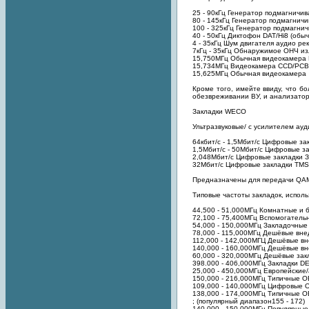
25 - 90кГц Генератор подмагничив
80 - 145кГц Генератор подмагничи
100 - 325кГц Генератор подмагнич
40 - 50кГц Диктофон DAT/Hi8 (обыч
4 - 35кГц Шум двигателя аудио рек
7кГц - 35кГц Обнаружимое ОНЧ и
15,750МГц Обычная видеокамера
15,734МГц Видеокамера CCD/PCB 
15,625МГц Обычная видеокамера
Кроме того, имейте ввиду, что б
обезвреживании ВУ, и анализатор
Закладки WECO
Ультразвуковые/ с усилителем ау
64кбит/с - 1,5Мбит/с Цифровые зак
1,5Мбит/с - 50Мбит/с Цифровые зак
2,048Мбит/с Цифровые закладки З
32Мбит/с Цифровые закладки TMS 
Предназначены для передачи QAM 
Типовые частоты закладок, испол
44,500 - 51,000МГц Комнатные и бэ
72,100 - 75,400МГц Вспомогатель
54,000 - 150,000МГц Закладочные
78,000 - 115,000МГц Дешёвые вн
112,000 - 142,000МГЦ Дешёвые в
140,000 - 160,000МГц Дешёвые в
60,000 - 320,000МГц Дешёвые зак
398.000 - 406,000МГц Закладки DE
25,000 - 450,000МГц Европейские
150,000 - 216,000МГц Типичные 
109,000 - 140,000МГц Цифровые 
138,000 - 174,000МГц Типичные О
; (популярный диапазон155 - 172)
140,000 - 150,000МГц Популярные