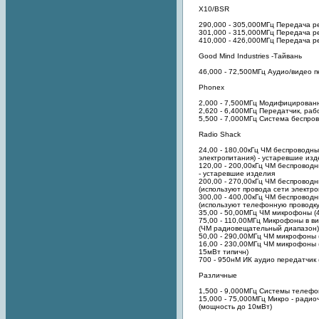
X10/BSR
290,000 - 305,000МГц Передача ре
301,000 - 315,000МГц Передача ре
410,000 - 426,000МГц Передача ре
Good Mind Industries -Тайвань
46,000 - 72,500МГц Аудио/видео 
Phonex
2,000 - 7,500МГц Модифицированн
2,620 - 6,400МГц Передатчик, ра
5,500 - 7,000МГц Система беспро
Radio Shack
24,00 - 180,00кГц ЧМ беспроводны
электропитания) - устаревшие изд
120,00 - 200,00кГц ЧМ беспроводн
- устаревшие изделия
200,00 - 270,00кГц ЧМ беспроводн
(используют провода сети электро
300,00 - 400,00кГц ЧМ беспроводн
(используют телефонную проводку
35,00 - 50,00МГц ЧМ микрофоны (4
75,00 - 110,00МГц Микрофоны в ви
(ЧМ радиовещательный диапазон)
50,00 - 290,00МГц ЧМ микрофоны (
16,00 - 230,00МГц ЧМ микрофоны (
15мВт типичн)
700 - 950нМ ИК аудио передатчик 
Различные
1,500 - 9,000МГц Системы телеф
15,000 - 75,000МГц Микро - ради
(мощность до 10мВт)