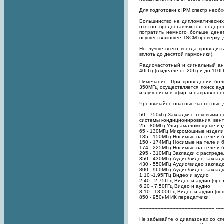
Для подготовки к IPM спектр необ
Большинство не дипломатических
охотно предоставляются недоро
потратить немного больше денег
осуществляющее TSCM проверку, д
Но лучше всего всегда проводит
вплоть до десятой гармоники).
Радиочастотный и сигнальный ан
40ГГц (в идеале от 20Гц и до 110Г
Пимечание: При проведении бол
350МГц осуществляется поиск ауд
излучением в эфир, и направленны
Чрезвычайно опасные частотные 
50 - 750кГц Закладки с токовыми 
системы кондиционирования, вент
25 - 80МГц Ультрамаломощные из
65 - 130МГц Микромощные издели
135 - 150МГц Носимые на теле и 
150 - 174МГц Носимые на теле и 
174 - 225МГц Носимые на теле и 
295 - 310МГц Закладки с распред
350 - 430МГц Аудио/видео заклад
430 - 550МГц Аудио/видео закладк
800 - 960МГц Аудио/видео закладк
1,10 -1,95ГГц Видео и аудио
2,40 - 2,75ГГц Видео и аудио (чр
6,20 - 7,50ГГц Видео и аудио
8.10 - 13,00ГГц Видео и аудио (по
850 - 950нМ ИК передатчики
-------------------------------------------------- -----
Не забывайте о диапазонах со с