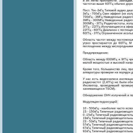
и их легко приобрести. Закладк
частотах выше 60ГГц обычно доро
Пост. Ток -3кГц Типовой аудио диа
3кГц - 700кГц Скин эффект (не изл
700кГц - 3МГц Наведенные радиоч
3МГц - 300МГц Наведенные радиоч
300МГц - 3ГГц Радиочастоты, изл
3ГГц - 22ГГц Излучающиеся в эфи
22ГГц - 60ГГц Диапазон с поглоще
60ГГц - 3ТГц Ограниченное исоль
Область частот между постоянным
угроз простирается до 60ГГц. М
поглощению между кислородными 
Предупреждение:
Область между 600МГц и 9ГГц чре
малой мощностью и высокой напр
Кроме того, большинство лиц, пр
аппаратуры проверки на порядок д
У нас есть видеозаписи инспекц
радиочастот (2,4ГГц) не были об
Инспектор, проводивший проверк
занимающихся TSCM).
Обнаружение ОНЧ излучений и п
Модуляция поднесущей:
10 - 500кГц - наиболее часто исп
15 - 150кГц Типичные радиовеща
0 -15кГц Типичный радиовещатель
19кГц Типичный радиовещательный
23 - 53кГц Типичный радиовещател
57кГц Типичный радиовещательны
67кГц Типичный радиовещательны
92кГц Типичный радиовещательны