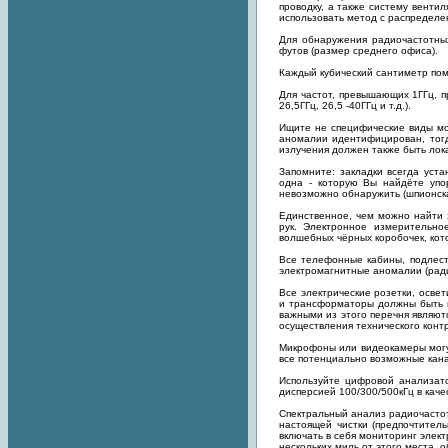
проводку, а также систему венти
использовать метод с распределе
Для обнаружения радиочастотны
футов (размер среднего офиса).
Каждый кубический сантиметр пом
Для частот, превышающих 1ГГц, пр
26,5ГГц, 26,5 -40ГГц и т.д.).
Ищите не специфические виды мо
аномалии идентифицирован, тог
излучения должен также быть лок
Запомните: закладки всегда уста
одна - которую Вы найдёте упор
невозможно обнаружить (шпионска
Единственное, чем можно найти 
рук. Электронное измерительное
волшебных чёрных коробочек, кот
Все телефонные кабины, подлест
электромагнитные аномалии (ради
Все электрические розетки, осве
и трансформаторы должны быть п
важными из этого перечня являю
осуществления технического конт
Микрофоны или видеокамеры могут
все потенциально возможные кана
Используйте цифровой анализат
дисперсией 100/300/500кГц в каче
Спектральный анализ радиочастот
настоящей чистки (предпочтител
включать в себя мониторинг элект
нескольких миль от этого места, 