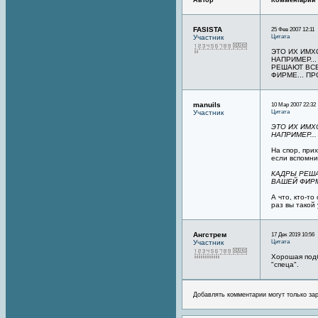
Автор
Комментарий
FASISTA
25 Фев 2007 12:11
Цитата
Участник
ЭТО ИХ ИМХ
НАПРИМЕР..
РЕШАЮТ ВСЕ
ФИРМЕ... П
manuils
10 Мар 2007 22:32
Цитата
Участник
ЭТО ИХ ИМХ
НАПРИМЕР...
На спор, при
если вспомни
КАДРЫ РЕША
ВАШЕЙ ФИРМ
А что, кто-т
раз вы такой
Ангстрем
17 Дек 2019 10:56
Цитата
Участник
Хорошая подб
"спеца".
Добавлять комментарии могут только за