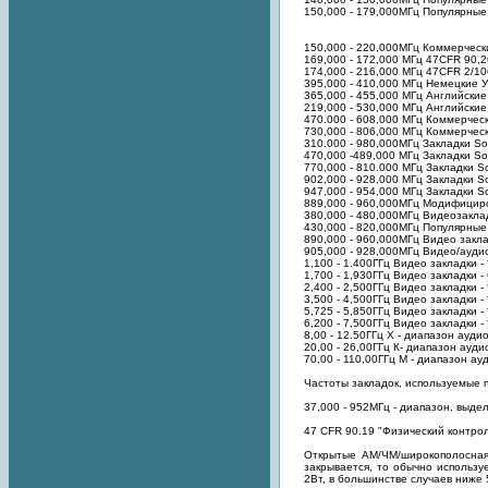
150,000 - 179,000МГц Популярные
150,000 - 220,000МГц Коммерчес
169,000 - 172,000 МГц 47CFR 90,2
174,000 - 216,000 МГц 47CFR 2/106
395,000 - 410,000 МГц Немецкие УВ
365,000 - 455,000 МГц Английские 
219,000 - 530,000 МГц Английски
470.000 - 608,000 МГц Коммерче
730,000 - 806,000 МГц Коммерче
310.000 - 980,000МГц Закладки So
470,000 -489,000 МГц Закладки So
770,000 - 810.000 МГц Закладки S
902,000 - 928,000 МГц Закладки S
947,000 - 954,000 МГц Закладки S
889,000 - 960,000МГц Модифицир
380,000 - 480,000МГц Видеозакла
430,000 - 820,000МГц Популярные
890,000 - 960,000МГц Видео закла
905,000 - 928,000МГц Видео/ауди
1,100 - 1.400ГГц Видео закладки 
1,700 - 1,930ГГц Видео закладки 
2,400 - 2,500ГГц Видео закладки 
3,500 - 4,500ГГц Видео закладки 
5,725 - 5,850ГГц Видео закладки 
6,200 - 7,500ГГц Видео закладки 
8,00 - 12.50ГГц X - диапазон ауди
20,00 - 26,00ГГц К- диапазон ауди
70,00 - 110,00ГГц М - диапазон а
Частоты закладок, используемые
37,000 - 952МГц - диапазон, выд
47 CFR 90.19 "Физический контрол
Открытые АМ/ЧМ/широкополосная
закрывается, то обычно использу
2Вт, в большинстве случаев ниже 