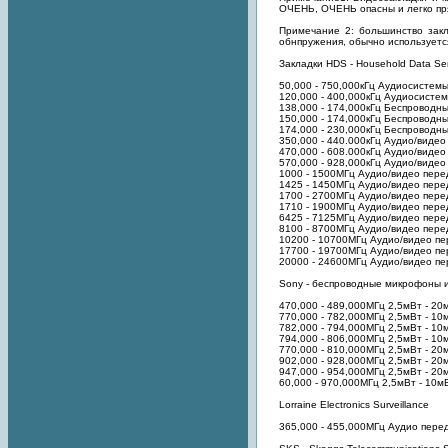
ОЧЕНЬ, ОЧЕНЬ опасны и легко пр
Примечание 2: большинство закл
обнпружения, обычно используетс
Закладки HDS - Household Data Ser
50,000 - 750,000кГц Аудиосистемы
120,000 - 400,000кГц Аудиосисте
138,000 - 174,000кГц Беспроводн
150,000 - 174,000кГц Беспроводн
174,000 - 230,000кГц Беспровод
350,000 - 440.000кГц Аудио/видео
470,000 - 608.000кГц Аудио/видео
570,000 - 928,000кГц Аудио/видео
1000 - 1500МГц Аудио/видео пере
1425 - 1450МГц Аудио/видео пере
1700 - 2700МГц Аудио/видео перед
1710 - 1900МГц Аудио/видео пере
6425 - 7125МГц Аудио/видео пере
8100 - 8700МГц Аудио/видео перед
10200 - 10700МГц Аудио/видео пер
17700 - 19700МГц Аудио/видео пе
20000 - 24600МГц Аудио/видео пе
Sony - беспроводные микрофоны и
470,000 - 489,000МГц 2,5мВт - 20
770,000 - 782,000МГц 2,5мВт - 10
782,000 - 794,000МГц 2,5мВт - 10
794,000 - 806,000МГц 2,5мВт - 10
770,000 - 810,000МГц 2,5мВт - 20
902,000 - 928,000МГц 2,5мВт - 20
947,000 - 954,000МГц 2,5мВт - 20
60,000 - 970,000МГц 2,5мВт - 10м
Lorraine Electronics Surveillance
365,000 - 455,000МГц Аудио пере