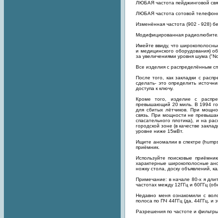
ЛЮБАЯ частота пейджинговой свя
ЛЮБАЯ частота сотовой телефонн
Изменённая частота (902 - 928) 
Модифицированная радиолюбитель
Имейте ввиду, что широкополосны
и медицинского оборудования) об
за увеличениями уровня шума ("Noi
Все изделия с распределённым сп
После того, как закладки с расп
сделать- это определить источни
доступа к ключу.
Кроме того, изделие с распр
превышающий 20 миль. В 1994 го
для сбитых лётчиков. При мощно
связь. При мощности не превыша
спасательного плотика), и на ра
городской зоне (в качестве закла
уровне ниже 15мВт.
Ищите аномалии в спектре (humps
приёмник.
Используйте поисковые приёмни
характерные широкополосные ано
ножку стола, доску объявлений, к
Примечание: в начале 80-х я дл
частотах между 12ГГц и 60ГГц (о
Недавно меня ознакомили с воло
полоса по ПЧ 44ГГц (да, 44ГГц, и э
Разрешения по частоте и фильтр