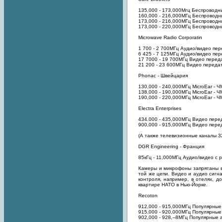
135,000 - 173,000Мгц Беспроводн
160,000 - 216,000МГц Беспроводн
173,000 - 216,000МГц Беспровод
173,000 - 220,000МГц Беспроводн
Microwave Radio Corporatin
1 700 - 2 700МГц Аудио/видео пер
6 425 - 7 125МГц Аудио/видео пер
17 7000 - 19 700МГц Видео перед
21 200 - 23 600МГц Видео переда
Phonac - Швейцария
130,000 - 240,000МГц MicroEar - 
138,000 - 190,000МГц MicroEar - 
190,000 - 220,000МГц MicroEar - 
Electra Enterprises
434.000 - 435,000МГц Видео перед
900,000 - 915,000МГц Видео перед
(А также телевизионные каналы 32,
DGR Engineering - Франция
85кГц - 11,000МГц Аудио/видео с 
Камеры и микрофоны запрятаны в
той же цепи. Видео и аудио сигн
контроля, например, в отелях, д
квартире НАТО в Нью-Йорке.
Recoton
912,000 - 915,000МГц Популярные
915,000 - 920,000МГц Популярные
902,000 - 928,--8МГц Популярные 