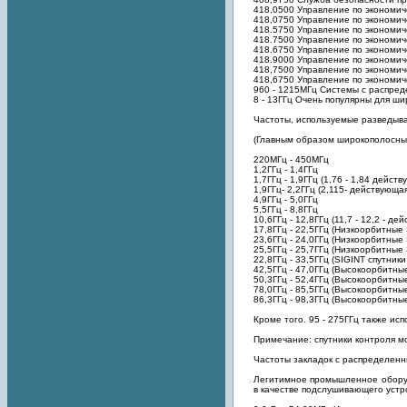
418,0500 Управление по экономи
418,0750 Управление по экономи
418.5750 Управление по экономи
418.7500 Управление по экономич
418.6750 Управление по экономич
418.9000 Управление по экономич
418,7500 Управление по экономич
418,6750 Управление по экономич
960 - 1215МГц Системы с распре
8 - 13ГГц Очень популярны для ш
Частоты, используемые разведыв
(Главным образом широкополосны
220МГц - 450МГц
1,2ГГц - 1,4ГГц
1,7ГГц - 1,9ГГц (1,76 - 1,84 дейс
1,9ГГц- 2,2ГГц (2,115- действующа
4,9ГГц - 5,0ГГц
5,5ГГц - 8,8ГГц
10,6ГГц - 12,8ГГц (11,7 - 12,2 - д
17,8ГГц - 22,5ГГц (Низкоорбитные 
23,6ГГц - 24,0ГГц (Низкоорбитные 
25,5ГГц - 25,7ГГц (Низкоорбитные 
22,8ГГц - 33,5ГГц (SIGINT спутники 
42,5ГГц - 47,0ГГц (Высокоорбитные
50,3ГГц - 52,4ГГц (Высокоорбитные
78,0ГГц - 85,5ГГц (Высокоорбитные
86,3ГГц - 98,3ГГц (Высокоорбитные
Кроме того. 95 - 275ГГц также ис
Примечание: спутники контроля м
Частоты закладок с распределенн
Легитимное промышленное оборудо
в качестве подслушивающего устр