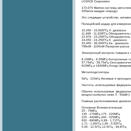
LOJACK Corporation
173,075 Маячок системы автосле
200мсек каждую секунду)
Это следящее устройство, актив
Полицейский радар для измерени
10,450 - 10,600ГГц Х- диапазон
11,488 - 11,628ГГц Обнаружитель
22.976 - 23,256ГГц Обнаружитель
24,050 - 24,250ГГц К - диапазон
33,400 - 36,000ГГц Ка - диапазон
799нМ - 1100нМ Лазерная угроза
Электронный контроль товаров и 
8,10МГц - 9,30МГц Контрольные точ
57,75кГц - 58,75кГц Сенсорматичск
915МГц и 1830МГц Knogo (микрово
Металлодетекторы
5кГц - 210кГц Носимые и проходног
Частоты, используемые федерал
Обычно используемые федеральн
мощностьобычно ниже 5 - 50мВт).
Главные распознаваемые диапазо
Основные Вспомогательные
25 - 75МГц
135 - 175МГц 175 - 220МГц
225 - 440МГц 440 - 525МГц
630 - 890МГц 0,89 - 1,71ГГц
1,71 - 1,95ГГц 1,95 - 5,50ГГц
5,50 - 12,5ГГц 12,5ГГц - 39,6ГГц