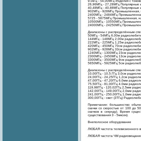
9,0кГц - 54,00МГц Изделия с токо
26,96МГц - 27,28МГц Популярные 
40,48МГц - 40,88МГц Популярные 
902МГц - 928МГц Промышленная, н
2400МГц - 2484МГц Промышленная,
5725 - 5875МГц Промышленная, н
10500МГц - 10550МГц Промышленн
24000МГц - 24250МГц Промышленн
Диапазоны с распределённым спек
50МГц - 54МГц 6,00м радиолюбите
144МГц - 148МГц 2,00м радиолюби
222МГц - 225МГц 1,25м радиолюби
420МГц - 450МГц 70см радиолюбит
902МГц - 928МГц 33см радиолюбит
1240МГц - 1300МГц 23см радиолюб
2300МГц - 2450МГц 13см радиолюб
3300МГц - 3500МГц 9см радиолюби
5650МГц - 5925МГц 5см радиолюби
Диапазоны с распределённым спе
10,00ГГц - 10,5.ГГц 3,0см радиол
24,00ГГц - 24,25ГГц 1,2см радиол
47,00ГГц - 47,20ГГц 6,0мм радиол
75,50ГГц - 81,00ГГц 4.0мм радиол
119,98ГГц - 120,02ГГц 2,5мм ради
142,00ГГц - 149,00ГГц 2,0мм ради
241,00ГГц - 250,00ГГц 1,0мм ради
300,00ГГц - свет (3ТГц) Радиолюб
Примечание: большинство обычн
скачки со скоростью от 100 до 5
скачков в секунду). Время сущ
существования 3 - 5мксек).
Внеполосное оборудование
ЛЮБАЯ частота телевизионного в
ЛЮБАЯ частота ЧМ радиовещани