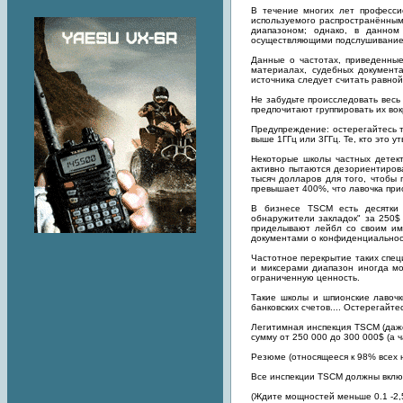
В течение многих лет професси
используемого распространённым
диапазоном; однако, в данном
осуществляющими подслушивание
Данные о частотах, приведенные
материалах, судебных документ
источника следует считать равной
Не забудьте происследовать весь
предпочитают группировать их вок
Предупреждение: остерегайтесь т
выше 1ГГц или 3ГГц. Те, кто это 
Некоторые школы частных детек
активно пытаются дезориентирова
тысяч долларов для того, чтобы
превышает 400%, что лавочка при
В бизнесе TSCM есть десятки 
обнаружители закладок" за 250$
приделывают лейбл со своим им
документами о конфиденциальнос
Частотное перекрытие таких спец
и миксерами диапазон иногда мо
ограниченную ценность.
Такие школы и шпионские лавочк
банковских счетов.... Остерегайте
Легитимная инспекция TSCM (даже
сумму от 250 000 до 300 000$ (а
Резюме (относящееся к 98% всех 
Все инспекции TSCM должны включ
(Ждите мощностей меньше 0.1 -2,