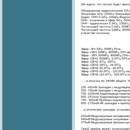
(Не ждите, что сигнал будет прису
Обнаружение аудиосигналов 20Гц
Ультразвук 1кГц -150кГц Ультразву
Аудио- ОНЧ 0,3кГц -100кГц Видео
ОНЧ - излучение в эфир 3кГц -50
ОНЧ - аудиосигнал 0,3кГц -150кГц
Ток несущей частоты 0,3кГц -50МГ
Ток несущей частоты 10МГц -350М
в качестве антенны)
Эфир - ВЧ 3кГц -50МГц Речь
Эфир -ОВЧ 30МГц -900МГц 10% в
Эфир - УВЧ 300МГц -900МГц 25% 
Эфир -СВЧ1 900МГц -3,0ГГц 50% 
Эфир -СВЧ2 3ГГц -18ГГц
Эфир -СВЧ3 18ГГц - 26,5ГГц
Эфир -СВЧ4 26,5ГГц - 40,0ГГц
Эфир -СВЧ5 40,0ГГц - 110,0ГГц опц
Эфир -СВЧ6 110,0ГГц - 325,0ГГц о
......и конечно же УФ/ИК! (Ищите "
150 -450нМ Закладки с модуляцие
350 -700нМ Закладки с модуляцие
700 -1100нМ Аудиопередатчики/л
800 -1510нм Аудиопередатчики/л
750 - 900нМ Приборы подсветки п
850 -1750нМ ИК закладки и прибо
...и оптические закладки, устан
450нМ Модулируемые вольфрамов
490нМ Модулируемые натриевые 
575нМ Модулируемые флуоресцен
Такой прибор может использоват