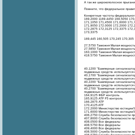
А так же широкополосное прыгани
Помните, что федеральное правит
Конкретные частоты федерального
169,2000 1169.4450 169,5050 170
171,1050 171,4500 171,6000 171,
171,9050 172.0000 172,2000 172,
172,2875 172,3125 172,3375 172,
173,3375
169,445 160,505 170,245 170,305
27,5750 Таможня Малая мощность
27,5850 Таможня Малая мощность
163,1000 Таможня Малая мощност
418.5750 Таможня Малая мощност
40,1200 "Бамперные сигнализатор
подвижных средств- используетс
40,1700 "Бамперные сигнализатор
подвижных средств- используетс
40,2200 "Бамперные сигнализатор
подвижных средств- используетс
40,2700 "Бамперные сигнализатор
подвижных средств- используетс
164,9125 ФБР контроль
165,9125 ATF F5 контроль
166,2875 ATF
170,4125 ATF
172,2000 Министерство юстиции/У
171,6000 Министерство юстиции/У
406,2750 Служба безопасности п
407,8000 Служба безопасности пр
408,0500 Все федералы
408,5750 Все федералы
409,4000 Все федералы
408,5000 Служба безопасности п
408,9750 Служба безопасности п