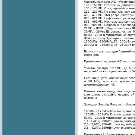
Частоты закладок AID - Westinghous
135 - 150МГц Вторичный диапазон/
150 - 174МГц Стандартный/ основ
216 - 220МГц По специальному за
499 - 470МГц УКВ ретрансляторы
806 - 821МГц Цифровые с распред
851 - 869МГц Носимые компактные/
902 - 928МГц Цифровые с распред
21МГц - 80МГц Широкополосная ЧМ
36МГц - 39Мгц Широкополосная ЧМ
80кГц - 200кГц Микрофонные сист
30кГц - 700кГц Приборы с токово
1700МГц - 1900МГц 25 - 250мВт в
2400МГц - 2484МГц 25 - 250мВт ви
Если сигналы закладок "скремблир
около 20$
Примечание: изделия AID часто пе
Участок спектра от15МГц до 500
несущей" лежит в диапазоне от 3к
Если лицо, устанавливающее закл
и 50 МГц, при этом чувствите
широкополосная ЧМ.
Имейте также ввиду, что издели
спектрами, ожидайте мощностей 
антенны.
Закладки Security Research - Англ
145МГц - 175МГц Компьютерная зак
170МГц - 204МГц Компьютерная зак
60кГц - 200кГц Микрофонные сист
1,1 -1,4ГГц 250мВт Lynx видео/ауд
2,5 - 2,6ГГц 250мВт Lynx видео/ау
3,8 - 4.2ГГц 250мВт Lynx видео/ау
Примечание1: Видеозакладки и ка