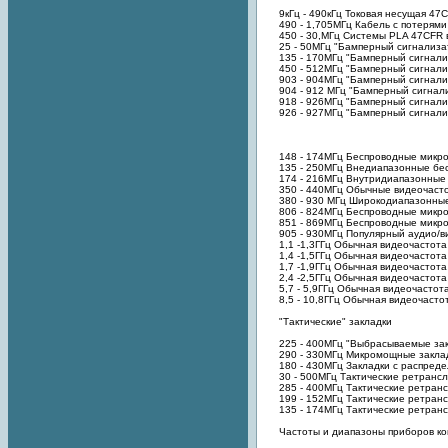
9кГц - 490кГц Токовая несущая 47
490 - 1,705МГц Кабель с потерям
450 - 30,МГц Системы PLA 47CFR 
25 - 50МГц "Бамперный сигнализат
135 - 170МГц "Бамперный сигнализ
450 - 512МГц "Бамперный сигнали
903 - 904МГц "Бамперный сигнали
904 - 912 МГц "Бамперный сигнал
918 - 926МГц "Бамперный сигнали
926 - 927МГц "Бамперный сигнали
148 - 174МГц Беспроводные микр
135 - 250МГц Внедиапазонные б
174 - 216МГц Внутридиапазонны
350 - 440МГц Обычные видеочаст
380 - 930 МГц Широкодиапазонные
806 - 824МГц Беспроводные микр
851 - 869МГц Беспроводные микр
905 - 930МГц Популярный аудио/в
1,1 -1,3ГГц Обычная видеочастота
1,4 -1,5ГГц Обычная видеочастота
1,7 -1,9ГГц Обычная видеочастот
2,4 -2,5ГГц Обычная видеочастот
5,7 - 5,9ГГц Обычная видеочасто
8,5 - 10,8ГГц Обычная видеочасто
"Тактические" закладки
225 - 400МГц "Выбрасываемые закл
290 - 330МГц Микромощные закладк
180 - 430МГц Закладки с распред
30 - 500МГц Тактические ретрансл
285 - 400МГц Тактические ретранс
199 - 152МГц Тактические ретран
135 - 174МГц Тактические ретран
Частоты и диапазоны приборов ко