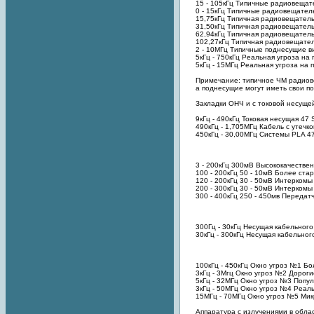
15 - 105кГц Типичные радиовещат
0 - 15кГц Типичные радиовещатель
15,75кГц Типичная радиовещатель
31,50кГц Типичная радиовещательн
62,94кГц Типичная радиовещател
102,27кГц Типичная радиовещател
2 - 10МГц Типичные поднесущие ви
5кГц - 750кГц Реальная угроза на
5кГц - 15МГц Реальная угроза на 
Примечание: типичное ЧМ радиове
а поднесущие могут иметь свои п
Закладки ОНЧ и с токовой несуще
9кГц - 490кГц Токовая несущая 47 
490кГц - 1,705МГц Кабель с утечк
450кГц - 30,00МГц Системы PLA 47
3 - 200кГц 300мВ Высококачестве
100 - 200кГц 50 - 10мВ Более ста
120 - 200кГц 30 - 50мВ Интеркомы
200 - 300кГц 30 - 50мВ Интеркомы
300 - 400кГц 250 - 450мв Передат
300Гц - 30кГц Несущая кабельног
30кГц - 300кГц Несущая кабельно
100кГц - 450кГц Окно угроз №1 Бо
3кГц - 3Мгц Окно угроз №2 Дорог
5кГц - 32МГц Окно угроз №3 Попу
3кГц - 50МГц Окно угроз №4 Реал
15МГц - 70МГц Окно угроз №5 Ми
Аппаратура с излучениями в обла