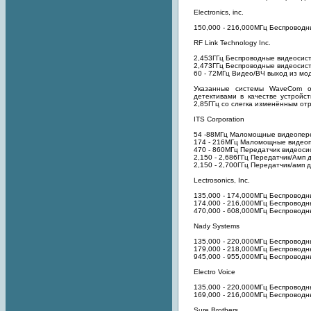
Electronics, inc.
150,000 - 216,000МГц Беспровод
RF Link Technology Inc.
2,453ГГц Беспроводные видеосис
2,473ГГц Беспроводные видеосис
60 - 72МГц Видео/ВЧ выход из мод
Указанные системы WaveCom о
детективами в качестве устройс
2,85ГГц со слегка изменённым от
ITS Corporation
54 -88МГц Маломощные видеопер
174 - 216МГц Маломощные видео
470 - 860МГц Передатчик видеос
2,150 - 2,686ГГц Передатчик/Амп
2,150 - 2,700ГГц Передатчик/амп
Lectrosonics, Inc.
135,000 - 174,000МГц Беспроводн
174,000 - 216,000МГц Беспроводн
470,000 - 608,000МГц Беспроводн
Nady Systems
135,000 - 220,000МГц Беспроводн
179,000 - 218,000МГц Беспроводн
945,000 - 955,000МГц Беспроводн
Electro Voice
135,000 - 220,000МГц Беспровод
169,000 - 216,000МГц Беспроводн
Sure Brothers